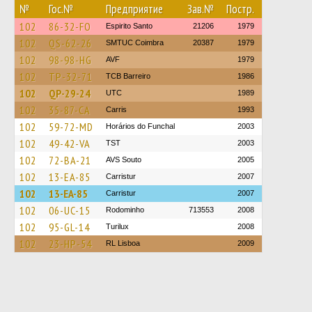
№
Гос.№
Предприятие
Зав.№
Постр.
102
86-32-FO
Espirito Santo
21206
1979
102
QS-62-26
SMTUC Coimbra
20387
1979
102
98-98-HG
AVF
1979
102
TP-32-71
TCB Barreiro
1986
102
QP-29-24
UTC
1989
102
35-87-CA
Carris
1993
102
59-72-MD
Horários do Funchal
2003
102
49-42-VA
TST
2003
102
72-BA-21
AVS Souto
2005
102
13-EA-85
Carristur
2007
102
13-EA-85
Carristur
2007
102
06-UC-15
Rodominho
713553
2008
102
95-GL-14
Turilux
2008
102
23-HP-54
RL Lisboa
2009