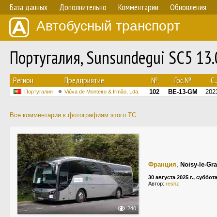
База данных
Дополнительно
Комментарии
Обновления
Автобусный транспорт
Португалия, Sunsundegui SC5 13
Регион
Предприятие
№
Гос.№
С..
102
BE-13-GM
202
Португалия
Viúva de Monteiro & Irmão, Lda.
Все комментарии к фотографиям этого ТС
Франция
,
Noisy-le-Gr
30 августа 2025 г., суббот
Автор:
reshz
240