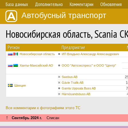
База данных
Дополнительно
Комментарии
Обновления
Автобусный транспорт
Новосибирская область, Scania 
Регион
Предприятие
Новосибирская область
ИП Владыко Александр Александрович
Ханты-Мансийский АО
ООО "Автоэкспресс" и ООО "Центр"
2
Swebus AB
1
Gävle Trafik AB
Швеция
7
Gamla Uppsala Buss AB
Härnösandsbuss AB
Все комментарии к фотографиям этого ТС
↑
Сентябрь 2024 г.
Списан