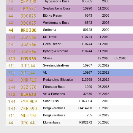
44
XEY 490
Thygessons Buss
955-05
2005
44
EBP 577
Svalbovikens Buss
10990
11.2006
44
DDC 823
Björks Resor
6543
2008
44
DDC 823
Weidermans Buss
6543
2008
44
BRO 300
Strömma
80128
2009
144
UGA 866
KR Trafik
110744
11.2010
44
UGA 866
Ceris Resor
110744
11.2010
144
UGA 866
Byberg & Nordins
110744
11.2010
711
COS 955
SBuss
12.2010
05.2018
711
DJF 144
Svealandstrafiken
10967
08.2012
711
DJF 144
VL
10967
08.2012
44
DNR 715
Rydaholms Bilstation
113998
08.2012
144
DSZ 870
Förenade Buss
1020
05.2013
711
DLA 620
VS & Perssons
32575
06.2013
144
EYM 909
Söne Buss
P163964
2016
144
ZKH 390
Bergkvarabuss
OA14280
05.2018
711
MUT 93J
Bergkvarabuss
755
07.2019
44
DPG 44L
Ekmanbuss
P202172
06.2020