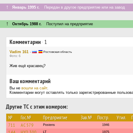
↑
Январь 1995 г.
Передан в другое предприятие или на завод
↑
Октябрь 1988 г.
Поступил на предприятие
Комментарии
·
1
Vadim 161
·
Ростовская область
Фото: 6
Жив ещё красавец?
Ваш комментарий
Вы не
вошли на сайт
.
Комментарии могут оставлять только зарегистрированные пользов
Другие ТС с этим номером:
№
Гос.№
Предприятие
Зав.№
Постр.
Утил.
711
AC 579
Postens
1946
144
HYO 300
LT
1975