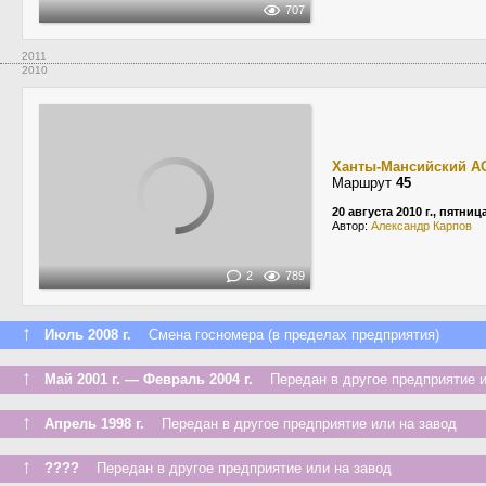
707
2011
2010
Ханты-Мансийский А
Маршрут
45
20 августа 2010 г., пятниц
Автор:
Александр Карпов
2
789
↑
Июль 2008 г.
Смена госномера (в пределах предприятия)
↑
Май 2001 г. — Февраль 2004 г.
Передан в другое предприятие и
↑
Апрель 1998 г.
Передан в другое предприятие или на завод
↑
????
Передан в другое предприятие или на завод