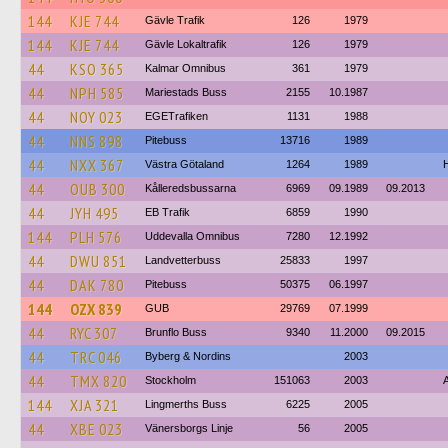
144
KJE 744
Gävle Trafik
126
1979
144
KJE 744
Gävle Lokaltrafik
126
1979
44
KSO 365
Kalmar Omnibus
361
1979
44
NPH 585
Mariestads Buss
2155
10.1987
44
NOY 023
EGETrafiken
1131
1988
44
NNS 898
Pitebuss
13716
1989
44
NXX 367
Västra Götaland
1264
1989
44
OUB 300
Kålleredsbussarna
6969
09.1989
09.2013
44
JYH 495
EB Trafik
6859
1990
144
PLH 576
Uddevalla Omnibus
7280
12.1992
44
DWU 851
Landvetterbuss
25833
1997
44
DAK 780
Pitebuss
50375
06.1997
144
OZX 839
GUB
29769
07.1999
44
RYC 307
Brunflo Buss
9340
11.2000
09.2015
44
TRC 046
Byberg & Nordins
2003
44
TMX 820
Stockholm
151063
2003
144
XJA 321
Lingmerths Buss
6225
2005
44
XBE 023
Vänersborgs Linje
56
2005