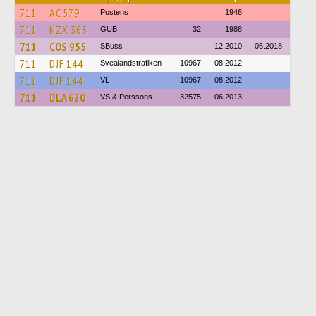
711
AC 579
Postens
1946
711
NZX 363
GUB
32
1988
711
COS 955
SBuss
12.2010
05.2018
711
DJF 144
Svealandstrafiken
10967
08.2012
711
DJF 144
VL
10967
08.2012
711
DLA 620
VS & Perssons
32575
06.2013