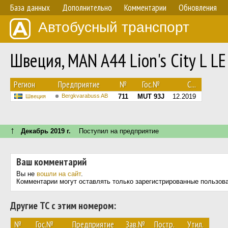
База данных
Дополнительно
Комментарии
Обновления
Автобусный транспорт
Швеция, MAN A44 Lion's City L 
Регион
Предприятие
№
Гос.№
С...
Bergkvarabuss AB
711
MUT 93J
12.2019
Швеция
↑
Декабрь 2019 г.
Поступил на предприятие
Ваш комментарий
Вы не
вошли на сайт
.
Комментарии могут оставлять только зарегистрированные пользов
Другие ТС с этим номером:
№
Гос.№
Предприятие
Зав.№
Постр.
Утил.