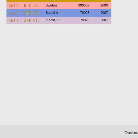
4613
RED 247
Swebus
990687
2000
4613
AFD 632
Busslink
70023
2007
4613
AFD 632
[Keolis] SE
70023
2007
Голов