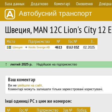
База данных
Додатково
Коментарі
Оновлення
Довідка
Автобусний транспорт
Швеция, MAN 12C Lion's City 12
Мiсто
Підприємство
№
Гос.№
З...
4613
EUJ 03Z
02.2025
Швеция
Keolis Sverige AB
↑
лютий 2025 р.
Надійшов на підприємство
Ваш коментар
Ви не
увійшли на сайт
.
Коментарі можуть залишати тільки зареєстровані користувачі.
Інші одиниці РС з цим же номером:
№
Гос.№
Підприємство
Зав.№
Побуд.