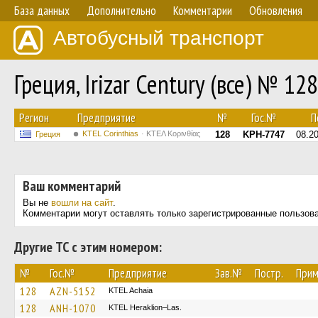
База данных
Дополнительно
Комментарии
Обновления
Автобусный транспорт
Греция, Irizar Century (все) № 128
Регион
Предприятие
№
Гос.№
По
KTEL Corinthias
ΚΤΕΛ Κορινθίας
128
KPH-7747
08.2
Греция
Ваш комментарий
Вы не
вошли на сайт
.
Комментарии могут оставлять только зарегистрированные пользов
Другие ТС с этим номером:
№
Гос.№
Предприятие
Зав.№
Постр.
Прим
128
AZN-5152
KTEL Achaia
128
ANH-1070
KTEL Heraklion–Las.