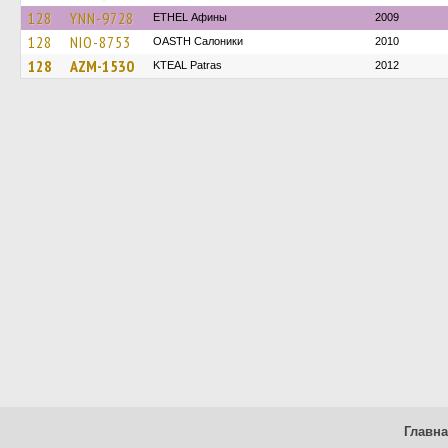
128
YNN-9728
ETHEL Афины
2009
128
NIO-8753
OASTH Салоники
2010
128
AZM-1530
KTEAL Patras
2012
Главн