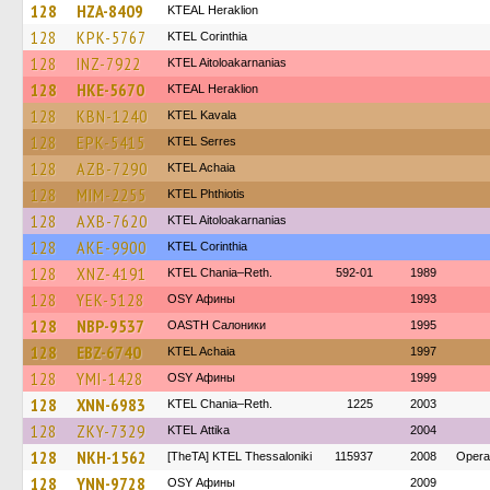
128
HZA-8409
KTEAL Heraklion
128
KPK-5767
KTEL Corinthia
128
INZ-7922
KTEL Aitoloakarnanias
128
HKE-5670
KTEAL Heraklion
128
KBN-1240
KTEL Kavala
128
EPK-5415
KTEL Serres
128
AZB-7290
KTEL Achaia
128
MIM-2255
ΚΤΕL Phthiotis
128
AXB-7620
KTEL Aitoloakarnanias
128
AKE-9900
KTEL Corinthia
128
XNZ-4191
KTEL Chania–Reth.
592-01
1989
128
YEK-5128
OSY Афины
1993
128
NBP-9537
OASTH Салоники
1995
128
EBZ-6740
KTEL Achaia
1997
128
YMI-1428
OSY Афины
1999
128
XNN-6983
KTEL Chania–Reth.
1225
2003
128
ZKY-7329
KΤΕL Αttika
2004
128
NKH-1562
[TheTA] KTEL Thessaloniki
115937
2008
Opera
128
YNN-9728
OSY Афины
2009