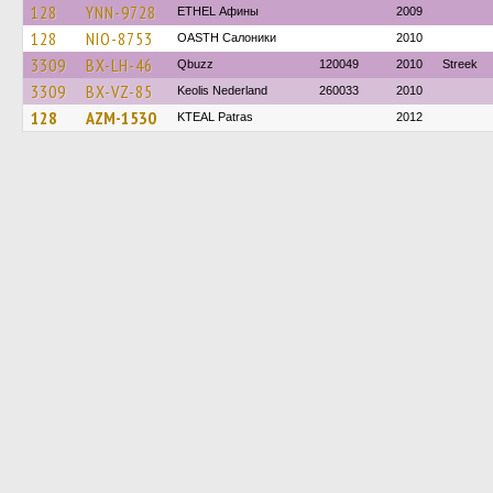
128
YNN-9728
ETHEL Афины
2009
128
NIO-8753
OASTH Салоники
2010
3309
BX-LH-46
Qbuzz
120049
2010
Streek
3309
BX-VZ-85
Keolis Nederland
260033
2010
128
AZM-1530
KTEAL Patras
2012