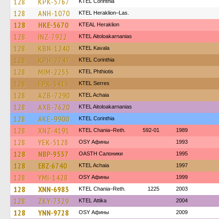
128
KPK-5767
KTEL Corinthia
128
ANH-1070
KTEL Heraklion–Las.
128
HKE-5670
KTEAL Heraklion
128
INZ-7922
KTEL Aitoloakarnanias
128
KBN-1240
KTEL Kavala
128
KPH-7747
KTEL Corinthia
128
MIM-2255
ΚΤΕL Phthiotis
128
EPK-5415
KTEL Serres
128
AZB-7290
KTEL Achaia
128
AXB-7620
KTEL Aitoloakarnanias
128
AKE-9900
KTEL Corinthia
128
XNZ-4191
KTEL Chania–Reth.
592-01
1989
128
YEK-5128
OSY Афины
1993
128
NBP-9537
OASTH Салоники
1995
128
EBZ-6740
KTEL Achaia
1997
128
YMI-1428
OSY Афины
1999
128
XNN-6983
KTEL Chania–Reth.
1225
2003
128
ZKY-7329
KΤΕL Αttika
2004
128
YNN-9728
OSY Афины
2009