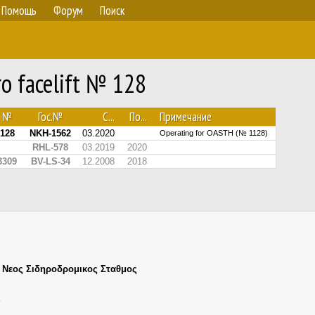
Помощь
Форум
Поиск
o facelift № 128
№
Гос.№
С...
По...
Примечание
128
NKH-1562
03.2020
Operating for OASTH (№ 1128)
RHL-578
03.2019
2020
3309
BV-LS-34
12.2008
2018
,
Νεος Σιδηροδρομικος Σταθμος