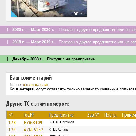
532
↑
2020 г. — Март 2020 г.
Передан в другое предприятие или на за
↑
2018 г. — Март 2019 г.
Передан в другое предприятие или на за
↑
Декабрь 2008 г.
Поступил на предприятие
Ваш комментарий
Вы не
вошли на сайт
.
Комментарии могут оставлять только зарегистрированные пользов
Другие ТС с этим номером:
№
Гос.№
Предприятие
Зав.№
Постр.
Примеч
128
HZA-8409
KTEAL Heraklion
128
AZN-5152
KTEL Achaia