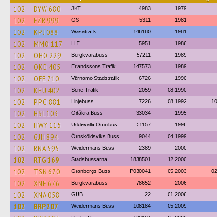
102
DYW 680
JKT
4983
1979
102
FZR 999
GS
5311
1981
102
KPJ 088
Wasatrafik
146180
1981
102
MMO 117
LLT
5951
1986
102
OHO 229
Bergkvarabuss
57211
1989
102
OKD 405
Erlandssons Trafik
147573
1989
102
OFE 710
Värnamo Stadstrafik
6726
1990
102
KEU 402
Söne Trafik
2059
08.1990
102
PPO 881
Linjebuss
7226
08.1992
10
102
HSL 103
Ödåkra Buss
33034
1995
102
HWY 115
Uddevalla Omnibus
31157
1996
102
GJH 894
Örnsköldsviks Buss
9044
04.1999
102
RNA 595
Weidermans Buss
2389
2000
102
RTG 169
Stadsbussarna
1838501
12.2000
102
TSN 670
Granbergs Buss
P030041
05.2003
02
102
XNE 676
Bergkvarabuss
78652
2006
102
XNA 058
GUB
22
01.2006
102
BRP 207
Weidermans Buss
108184
05.2009