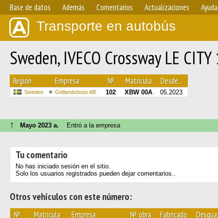
Base de datos
Además
Comentarios
Actualizaciones
Ayuda
Transporte en autobús
Sweden, IVECO Crossway LE CITY
Región
Empresa
№
Matrícula
Desde...
102
XBW 00A
05.2023
Sweden
Gotlandsbuss AB
↑
Mayo 2023 a.
Entró a la empresa
Tu comentario
No has iniciado sesión en el sitio.
Solo los usuarios registrados pueden dejar comentarios..
Otros vehículos con este número:
№
Matrícula
Empresa
№ obra
Fabricado
Desgua