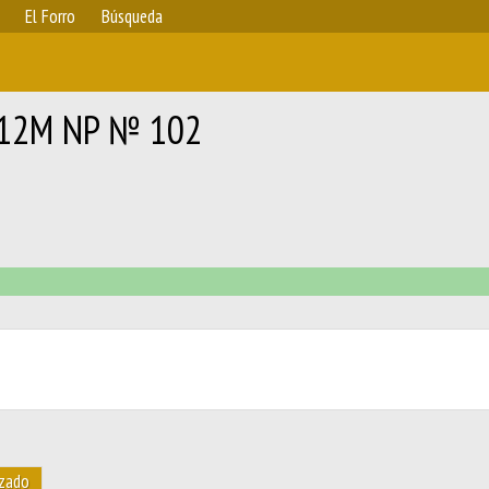
El Forro
Búsqueda
 12M NP № 102
zado