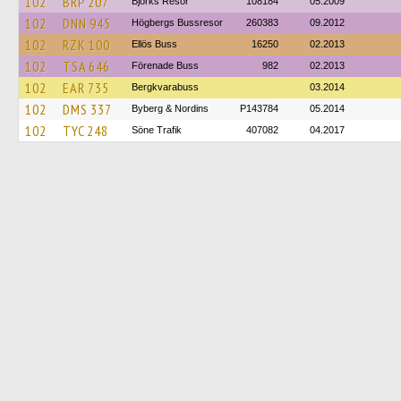
102
BRP 207
Björks Resor
108184
05.2009
102
DNN 945
Högbergs Bussresor
260383
09.2012
102
RZK 100
Ellös Buss
16250
02.2013
102
TSA 646
Förenade Buss
982
02.2013
102
EAR 735
Bergkvarabuss
03.2014
102
DMS 337
Byberg & Nordins
P143784
05.2014
102
TYC 248
Söne Trafik
407082
04.2017