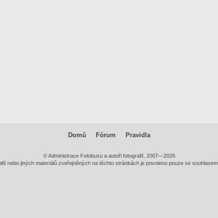
Domů
Fórum
Pravidla
© Administrace Fotobusu a autoři fotografií, 2007—2026
rafií nebo jiných materiálů zveřejněných na těchto stránkách je povoleno pouze se souhlasem j