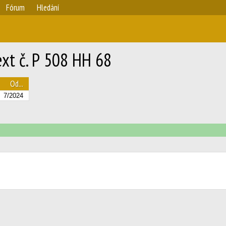
Fórum
Hledání
xt č. Р 508 НН 68
Od...
7/2024