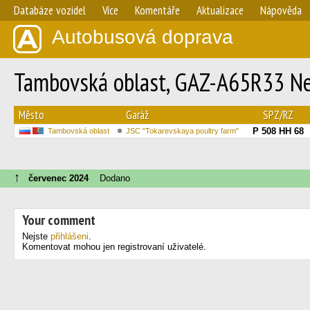
Databáze vozidel
Více
Komentáře
Aktualizace
Nápověda
Autobusová doprava
Tambovská oblast, GAZ-A65R33 Ne
Město
Garáž
SPZ/RZ
Р 508 НН 68
Tambovská oblast
JSC "Tokarevskaya poultry farm"
↑
červenec 2024
Dodano
Your comment
Nejste
přihlášeni
.
Komentovat mohou jen registrovaní uživatelé.