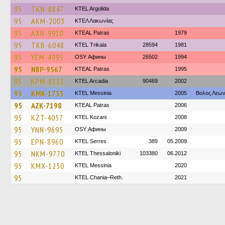
95
TKN-8847
KTEL Argolida
95
AKM-2003
ΚΤΕΛ Λακωνίας
95
AXN-9910
KTEAL Patras
1979
95
TKB-6048
ΚΤΕL Τrikala
28594
1981
95
YEM-4995
OSY Афины
26502
1994
95
NBP-9567
KTEAL Patras
1995
95
KPM-8111
KTEL Arcadia
90469
2002
95
KMK-1735
KTEL Messinia
2005
Βολος Λεων
95
AZK-7198
KTEAL Patras
2006
95
KZT-4057
ΚΤΕL Kozani
2008
95
YNN-9695
OSY Афины
2009
95
EPN-8960
KTEL Serres
389
05.2009
95
NKM-9770
KTEL Thessaloniki
103380
06.2012
95
KMX-1250
KTEL Messinia
2020
95
KTEL Chania–Reth.
2021