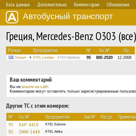
База данных
Дополнительно
Комментарии
Обновления
Автобусный транспорт
Греция, Mercedes-Benz O303 (все
Регион
Предприятие
№
Гос.№
По...
95
BIE-2520
12.2008
Греция
KTEL Livadias
ΚΤΕΛ Λιβαδειάς
Ваш комментарий
Вы не
вошли на сайт
.
Комментарии могут оставлять только зарегистрированные пользов
Другие ТС с этим номером:
№
Гос.№
Предприятие
Зав.№
Постр.
Примеча
95
XAP-4410
ΚΤΕL Euboea
95
ZMM-5449
KΤΕL Αttika