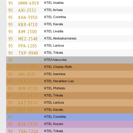
95
HMM-6959
KTEL Imathia
95
AXI-2552
KTEL Achaia
95
KHA-3930
KTEL Corinthia
95
KBX-4710
KTEL Kavala
95
BIM-2300
KTEL Livadia
95
MEZ-2548
KTEL Aitoloakarnanias
95
PPA-1205
KTEL Larissa
95
TKP-9940
ΚΤΕL Τrikala
95
ΚΤΕΛ Λακωνίας
95
PEM-2085
KTEL Chania–Reth.
95
INH-4395
KTEL Ioannina
95
HKX-5122
KTEL Heraklion–Las.
95
MIM-8720
ΚΤΕL Phthiotis
95
TKE-4470
ΚΤΕL Τrikala
95
KAZ-9350
KTEL Larissa
95
KBE-2912
KTEL Kavala
95
KTEL Corinthia
95
KZK-7520
ΚΤΕL Kozani
95
TKH-7210
ΚΤΕL Τrikala