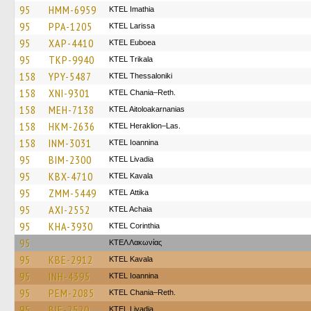
95
HMM-6959
KTEL Imathia
95
PPA-1205
KTEL Larissa
95
XAP-4410
ΚΤΕL Euboea
95
TKP-9940
ΚΤΕL Τrikala
158
YPY-5487
KTEL Thessaloniki
158
XNI-9301
KTEL Chania–Reth.
158
MEH-7138
KTEL Aitoloakarnanias
158
HKM-2636
KTEL Heraklion–Las.
158
INM-3031
KTEL Ioannina
95
BIM-2300
KTEL Livadia
95
KBX-4710
KTEL Kavala
95
ZMM-5449
KΤΕL Αttika
95
AXI-2552
KTEL Achaia
95
KHA-3930
KTEL Corinthia
95
ΚΤΕΛ Λακωνίας
95
KBE-2912
KTEL Kavala
95
INH-4395
KTEL Ioannina
95
PEM-2085
KTEL Chania–Reth.
95
BIE-2520
KTEL Livadia