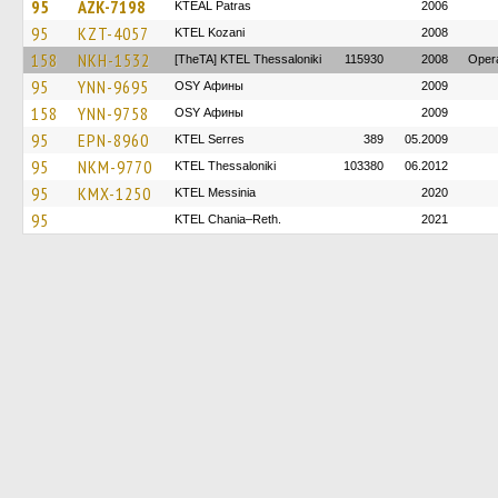
95
AZK-7198
KTEAL Patras
2006
95
KZT-4057
ΚΤΕL Kozani
2008
158
NKH-1532
[TheTA] KTEL Thessaloniki
115930
2008
Oper
95
YNN-9695
OSY Афины
2009
158
YNN-9758
OSY Афины
2009
95
EPN-8960
KTEL Serres
389
05.2009
95
NKM-9770
KTEL Thessaloniki
103380
06.2012
95
KMX-1250
KTEL Messinia
2020
95
KTEL Chania–Reth.
2021