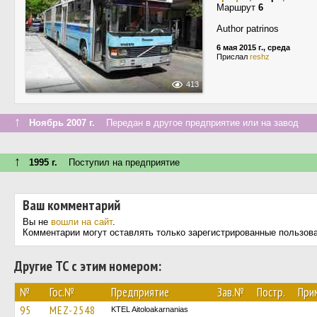
Маршрут
6
Author patrinos
6 мая 2015 г., среда
Прислал
reshz
413
↑
Ноябрь 2007 г.
Передан в другое предприятие или на завод
↑
1995 г.
Поступил на предприятие
Ваш комментарий
Вы не
вошли на сайт
.
Комментарии могут оставлять только зарегистрированные пользов
Другие ТС с этим номером:
№
Гос.№
Предприятие
Зав.№
Постр.
При
95
MEZ-2548
KTEL Aitoloakarnanias