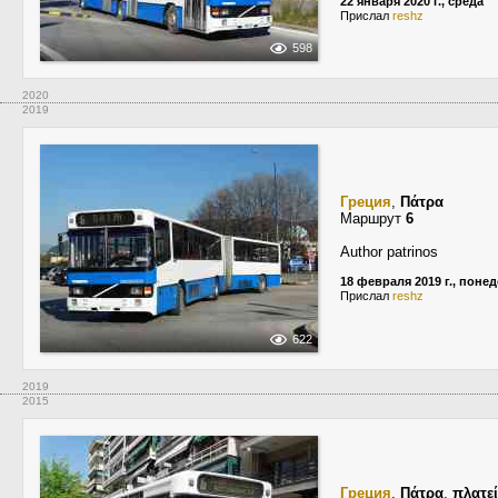
22 января 2020 г., среда
Прислал
reshz
598
2020
2019
Греция
,
Πάτρα
Маршрут
6
Author patrinos
18 февраля 2019 г., поне
Прислал
reshz
622
2019
2015
Греция
,
Πάτρα
,
πλατε