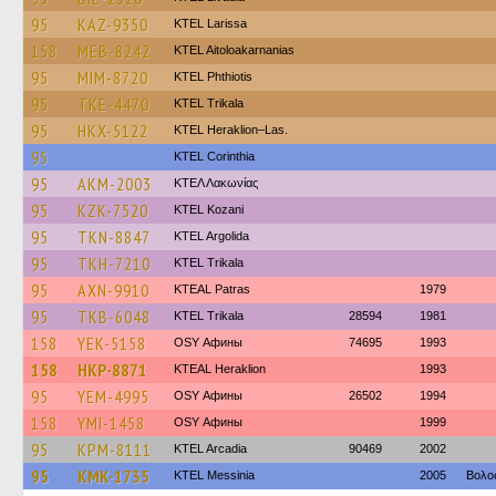
95
KAZ-9350
KTEL Larissa
158
MEB-8242
KTEL Aitoloakarnanias
95
MIM-8720
ΚΤΕL Phthiotis
95
TKE-4470
ΚΤΕL Τrikala
95
HKX-5122
KTEL Heraklion–Las.
95
KTEL Corinthia
95
AKM-2003
ΚΤΕΛ Λακωνίας
95
KZK-7520
ΚΤΕL Kozani
95
TKN-8847
KTEL Argolida
95
TKH-7210
ΚΤΕL Τrikala
95
AXN-9910
KTEAL Patras
1979
95
TKB-6048
ΚΤΕL Τrikala
28594
1981
158
YEK-5158
OSY Афины
74695
1993
158
HKP-8871
KTEAL Heraklion
1993
95
YEM-4995
OSY Афины
26502
1994
158
YMI-1458
OSY Афины
1999
95
KPM-8111
KTEL Arcadia
90469
2002
95
KMK-1735
KTEL Messinia
2005
Βολο