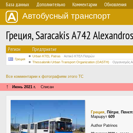
База данных
Дополнительно
Комментарии
Обновления
Автобусный транспорт
Греция, Saracakis A742 Alexandro
Регион
Предприятие
Urban KTEL Patras
Αστικό ΚΤΕΛ Πατρών
Греция
Thessaloniki Urban Transport Organization (OASTH)
Οργανισμός 
Все комментарии к фотографиям этого ТС
↑
Июнь 2021 г.
Списан
Греция
,
Πάτρα
,
Πανεπ
Маршрут
609
Author Patrinos