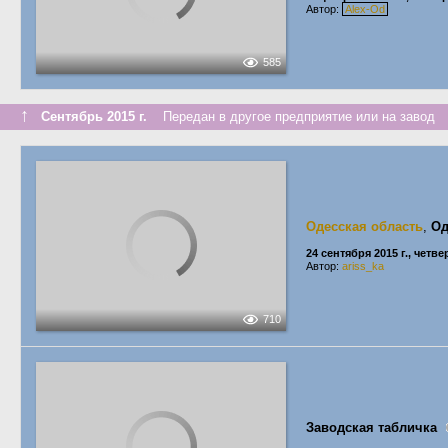
Автор:
Alex-Od
585
↑
Сентябрь 2015 г.
Передан в другое предприятие или на завод
Одесская область
,
Од
24 сентября 2015 г., четве
Автор:
ariss_ka
710
Заводская табличка