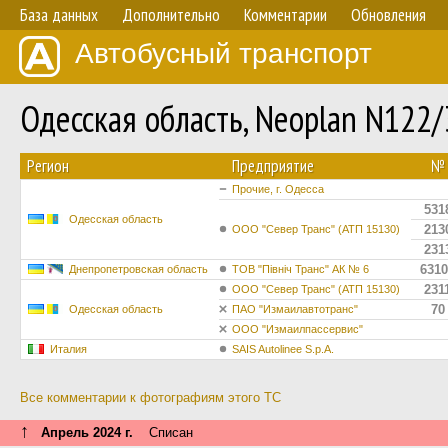
База данных
Дополнительно
Комментарии
Обновления
Автобусный транспорт
Одесская область, Neoplan N122/
Регион
Предприятие
№
Прочие, г. Одесса
531
Одесская область
213
ООО "Север Транс" (АТП 15130)
231
6310
Днепропетровская область
ТОВ "Північ Транс" АК № 6
231
ООО "Север Транс" (АТП 15130)
70
Одесская область
ПАО "Измаилавтотранс"
ООО "Измаилпассервис"
Италия
SAIS Autolinee S.p.A.
Все комментарии к фотографиям этого ТС
↑
Апрель 2024 г.
Списан