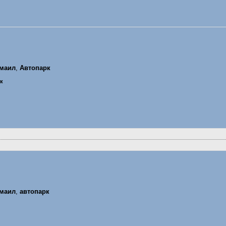
маил
,
Автопарк
ик
маил
,
автопарк