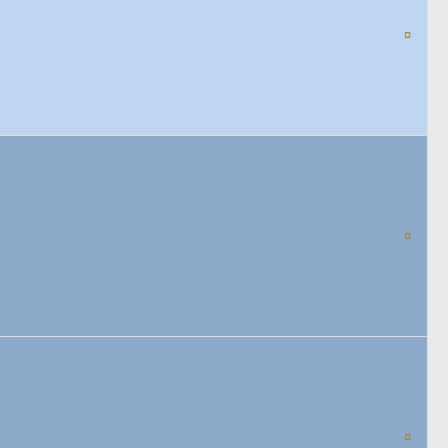
¤
¤
¤