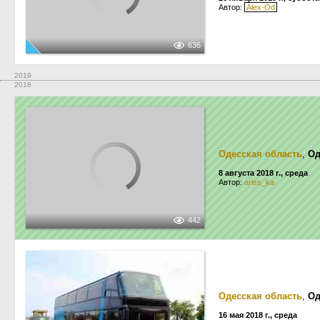
Автор:
Alex-Od
636
2019
2018
Одесская область
,
Од
8 августа 2018 г., среда
Автор:
ariss_ka
442
Одесская область
,
Од
16 мая 2018 г., среда