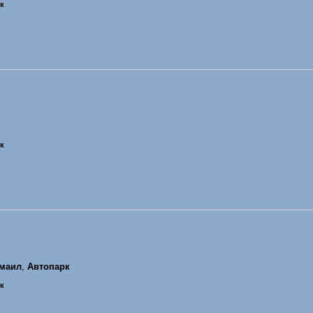
ик
ик
маил
,
Автопарк
ик