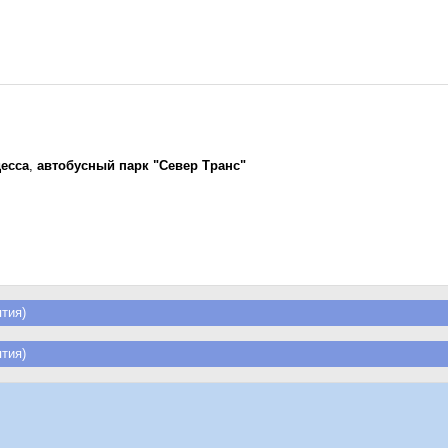
есса
,
автобусный парк "Север Транс"
тия)
тия)