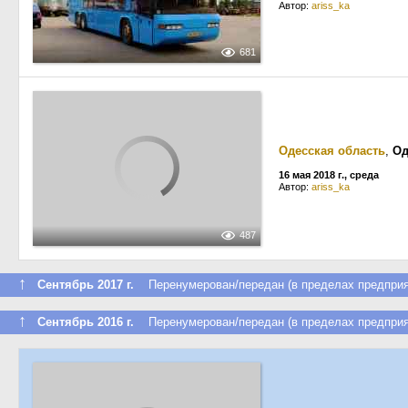
Автор:
ariss_ka
681
Одесская область
,
Од
16 мая 2018 г., среда
Автор:
ariss_ka
487
↑
Сентябрь 2017 г.
Перенумерован/передан (в пределах предприя
↑
Сентябрь 2016 г.
Перенумерован/передан (в пределах предприя