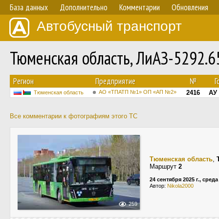
База данных
Дополнительно
Комментарии
Обновления
Автобусный транспорт
Тюменская область, ЛиАЗ-5292.
Регион
Предприятие
№
Г
АО «ТПАТП №1» ОП «АП №2»
2416
АУ 
Тюменская область
Все комментарии к фотографиям этого ТС
Тюменская область
,
Маршрут
2
24 сентября 2025 г., среда
Автор:
Nikola2000
259