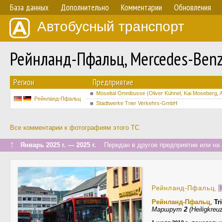
База данных
Дополнительно
Комментарии
Обновления
Автобусный транспорт
Рейнланд-Пфальц, Mercedes-Benz
Регион
Предприятие
Moseltal Omnibusse (Oliver Kühnel, Kai Moseberg, 
Рейнланд-Пфальц
Stadtwerke Trier Verkehrs-GmbH
Все комментарии к фотографиям этого ТС
↑
Январь 2025 г. — 2025 г.
Передан в другое предприятие или на 
Рейнланд-Пфальц
,
M
Рейнланд-Пфальц
,
Tr
Маршрут
2
(Heiligkreu