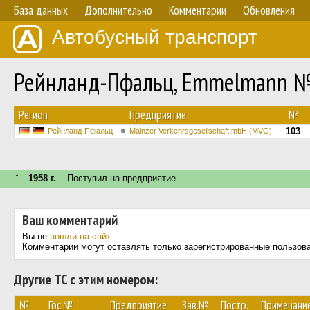
База данных
Дополнительно
Комментарии
Обновления
Автобусный транспорт
Рейнланд-Пфальц, Emmelmann 
Регион
Предприятие
№
103
Рейнланд-Пфальц
Mainzer Verkehrsgesellschaft mbH (MVG)
↑
1958 г.
Поступил на предприятие
Ваш комментарий
Вы не
вошли на сайт
.
Комментарии могут оставлять только зарегистрированные пользов
Другие ТС с этим номером:
№
Гос.№
Предприятие
Зав.№
Постр.
Примечани