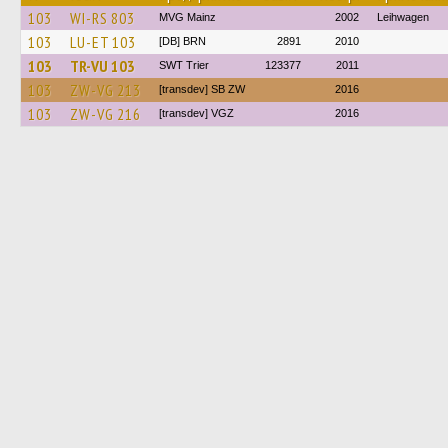
103
WI-RS 803
MVG Mainz
2002
Leihwagen
103
LU-ET 103
[DB] BRN
2891
2010
103
TR-VU 103
SWT Trier
123377
2011
103
ZW-VG 213
[transdev] SB ZW
2016
103
ZW-VG 216
[transdev] VGZ
2016