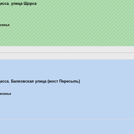
есса
,
улица Щорса
есенье
есса
,
Балковская улица (мост Пересыпь)
ресенье