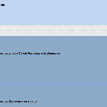
ьник
есса
,
улица 25-ой Чапаевской Дивизии
есса
,
Балковская улица