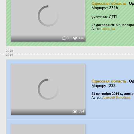
Одесская область
,
Од
Маршрут
232А
участник ДТП
27 декабря 2015 г., воскр
Автор:
ariss_ka
1
476
2015
2014
Одесская область
,
Од
Маршрут
232
21 сентября 2014 г., воск
Автор:
Алексей Воробьев
394