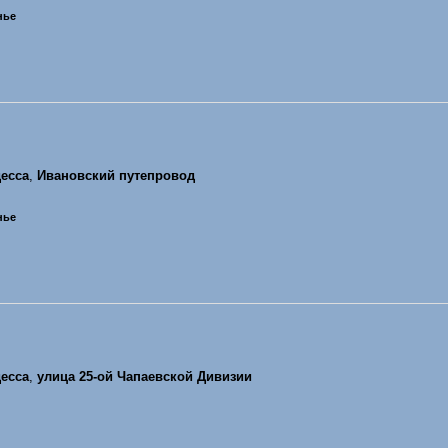
нье
есса
,
Ивановский путепровод
нье
есса
,
улица 25-ой Чапаевской Дивизии