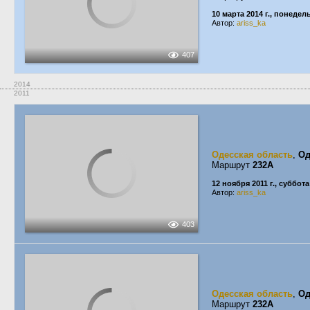
10 марта 2014 г., понедел
Автор:
ariss_ka
407
2014
2011
Одесская область
,
Од
Маршрут
232А
12 ноября 2011 г., суббота
Автор:
ariss_ka
403
Одесская область
,
Од
Маршрут
232А