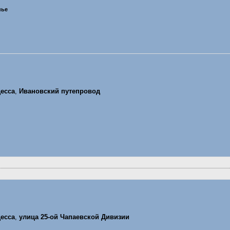
нье
есса
,
Ивановский путепровод
есса
,
улица 25-ой Чапаевской Дивизии