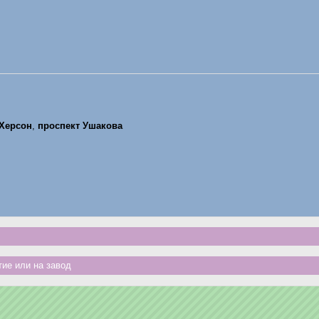
Херсон
,
проспект Ушакова
ие или на завод