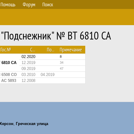
Помощь
Форум
Поиск
4 "Подснежник" № BT 6810 CA
Гос.№
С...
По...
Примечание
02.2020
8
 6810 CA
12.2019
34
09.2019
47
 6508 CO
03.2010
04.2019
 АС 5893
12.2008
Херсон
,
Греческая улица