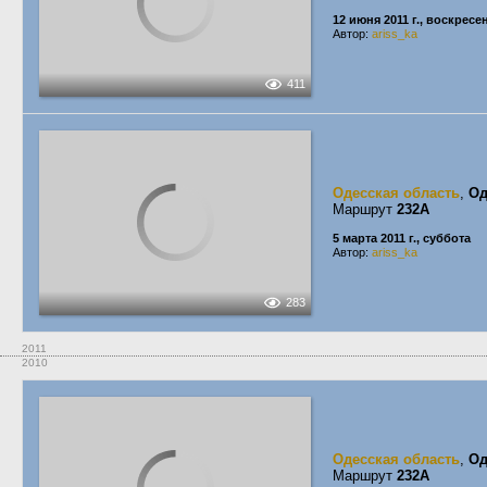
12 июня 2011 г., воскресе
Автор:
ariss_ka
411
Одесская область
,
Од
Маршрут
232А
5 марта 2011 г., суббота
Автор:
ariss_ka
283
2011
2010
Одесская область
,
Од
Маршрут
232А