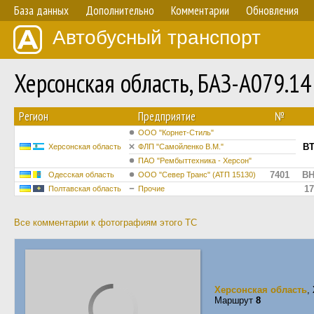
База данных
Дополнительно
Комментарии
Обновления
Автобусный транспорт
Херсонская область, БАЗ-А079.1
Регион
Предприятие
№
ООО "Корнет-Стиль"
BT
Херсонская область
ФЛП "Самойленко В.М."
ПАО "Рембыттехника - Херсон"
7401
BH
Одесская область
ООО "Север Транс" (АТП 15130)
17
Полтавская область
Прочие
Все комментарии к фотографиям этого ТС
Херсонская область
,
Маршрут
8