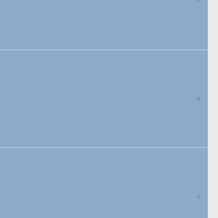
¤
¤
¤