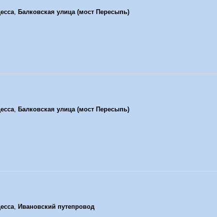
есса
,
Балковская улица (мост Пересыпь)
есса
,
Балковская улица (мост Пересыпь)
есса
,
Ивановский путепровод