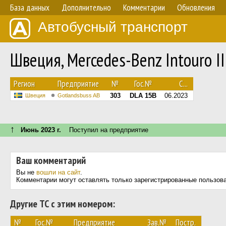
База данных
Дополнительно
Комментарии
Обновления
Автобусный транспорт
Швеция, Mercedes-Benz Intouro II
Регион
Предприятие
№
Гос.№
С...
303
DLA 15B
06.2023
Швеция
Gotlandsbuss AB
↑
Июнь 2023 г.
Поступил на предприятие
Ваш комментарий
Вы не
вошли на сайт
.
Комментарии могут оставлять только зарегистрированные пользов
Другие ТС с этим номером:
№
Гос.№
Предприятие
Зав.№
Постр.