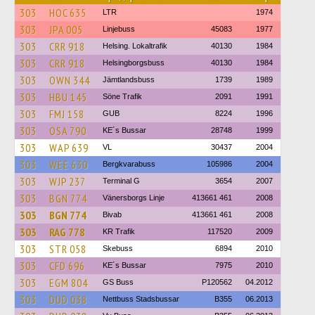
303
HOC 635
LTR
1974
303
JPA 005
Linjebuss
45083
1977
303
CRR 918
Helsing. Lokaltrafik
40130
1984
303
CRR 918
Helsingborgsbuss
40130
1984
303
OWN 344
Jämtlandsbuss
1739
1989
303
HBU 145
Söne Trafik
2091
1991
303
FMJ 158
GUB
8224
1996
303
OSA 790
KE´s Bussar
28748
1999
303
WAP 639
VL
30437
2004
303
WEE 630
Bergkvarabuss
105986
2004
303
WJP 237
Terminal G
3654
2007
303
BGN 774
Vänersborgs Linje
413661 461
2008
303
BGN 774
Bivab
413661 461
2008
303
RAG 778
KR Trafik
117520
2009
303
STR 058
Skebuss
6894
2010
303
CFD 696
KE´s Bussar
7975
2010
303
EGM 804
GS Buss
P120562
04.2012
303
DUD 038
Nettbuss Stadsbussar
B355
06.2013