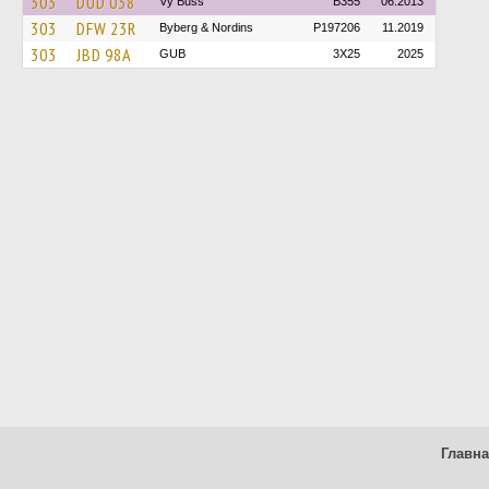
303
DUD 038
Vy Buss
B355
06.2013
303
DFW 23R
Byberg & Nordins
P197206
11.2019
303
JBD 98A
GUB
3X25
2025
Главн