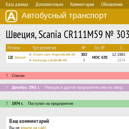
База данных
Дополнительно
Комментарии
Обновления
Автобусный транспорт
Швеция, Scania CR111M59 № 30
Регион
Предприятие
№
Гос.№
С...
303
12.1981
Örebro Läns Regionaltrafik AB
HOC 635
Швеция
3
1974
Karlskoga Lokaltrafik AB
↑
Списан
↑
Декабрь 1981 г.
Передан в другое предприятие или на завод
↑
1974 г.
Поступил на предприятие
Ваш комментарий
Вы не
вошли на сайт
.