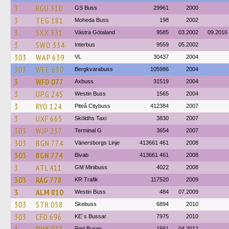
3
RGU 310
GS Buss
29961
2000
3
TEG 181
Moheda Buss
198
2002
3
SXX 331
Västra Götaland
9585
03.2002
09.2016
3
SWO 334
Interbus
9559
05.2002
303
WAP 639
VL
30437
2004
303
WEE 630
Bergkvarabuss
105986
2004
3
WFD 077
Axbuss
31519
2004
3
UPG 245
Westin Buss
1565
2004
3
RYO 124
Piteå Citybuss
412384
2007
3
UXF 665
Sköldhs Taxi
3830
2007
303
WJP 237
Terminal G
3654
2007
303
BGN 774
Vänersborgs Linje
413661 461
2008
303
BGN 774
Bivab
413661 461
2008
3
ATL 411
GM Minibuss
4022
2008
303
RAG 778
KR Trafik
117520
2009
3
ALM 810
Westin Buss
484
07.2009
303
STR 058
Skebuss
6894
2010
303
CFD 696
KE´s Bussar
7975
2010
Red Buses
1561
04.2012