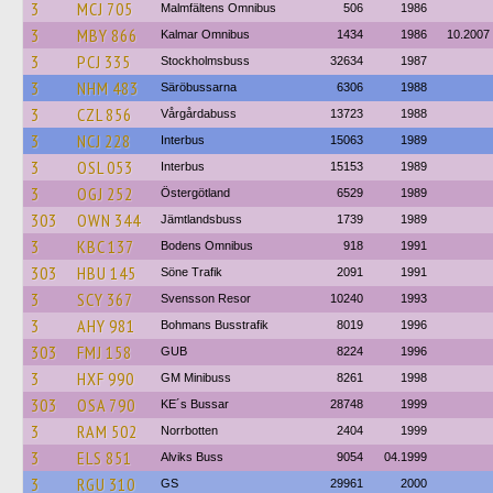
3
MCJ 705
Malmfältens Omnibus
506
1986
3
MBY 866
Kalmar Omnibus
1434
1986
10.2007
3
PCJ 335
Stockholmsbuss
32634
1987
3
NHM 483
Säröbussarna
6306
1988
3
CZL 856
Vårgårdabuss
13723
1988
3
NCJ 228
Interbus
15063
1989
3
OSL 053
Interbus
15153
1989
3
OGJ 252
Östergötland
6529
1989
303
OWN 344
Jämtlandsbuss
1739
1989
3
KBC 137
Bodens Omnibus
918
1991
303
HBU 145
Söne Trafik
2091
1991
3
SCY 367
Svensson Resor
10240
1993
3
AHY 981
Bohmans Busstrafik
8019
1996
303
FMJ 158
GUB
8224
1996
3
HXF 990
GM Minibuss
8261
1998
303
OSA 790
KE´s Bussar
28748
1999
3
RAM 502
Norrbotten
2404
1999
3
ELS 851
Alviks Buss
9054
04.1999
3
RGU 310
GS
29961
2000