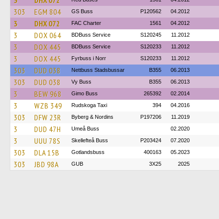
3
DHX 072
303
EGM 804
GS Buss
P120562
04.2012
3
DHX 072
FAC Charter
1561
04.2012
3
DOX 064
BDBuss Service
S120245
11.2012
3
DOX 445
BDBuss Service
S120233
11.2012
3
DOX 445
Fyrbuss i Norr
S120233
11.2012
303
DUD 038
Nettbuss Stadsbussar
B355
06.2013
303
DUD 038
Vy Buss
B355
06.2013
3
BEW 968
Gimo Buss
265392
02.2014
3
WZB 349
Rudskoga Taxi
394
04.2016
303
DFW 23R
Byberg & Nordins
P197206
11.2019
3
DUD 47H
Umeå Buss
02.2020
3
UUU 78S
Skellefteå Buss
P203424
07.2020
303
DLA 15B
Gotlandsbuss
400163
05.2023
303
JBD 98A
GUB
3X25
2025