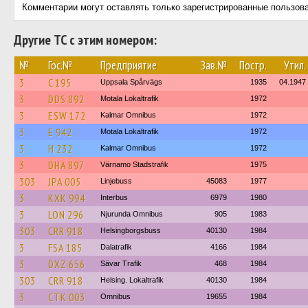
Комментарии могут оставлять только зарегистрированные пользов
Другие ТС с этим номером:
№
Гос.№
Предприятие
Зав.№
Постр.
Утил.
3
C 195
Uppsala Spårvägs
1935
04.1947
3
DDS 892
Motala Lokaltrafik
1972
3
ESW 172
Kalmar Omnibus
1972
3
E 942
Motala Lokaltrafik
1972
3
H 232
Kalmar Omnibus
1972
3
DHA 897
Värnamo Stadstrafik
1975
303
JPA 005
Linjebuss
45083
1977
3
KXK 994
Interbus
6979
1980
3
LON 296
Njurunda Omnibus
905
1983
303
CRR 918
Helsingborgsbuss
40130
1984
3
FSA 185
Dalatrafik
4166
1984
3
DXZ 656
Sävar Trafik
468
1984
303
CRR 918
Helsing. Lokaltrafik
40130
1984
3
CTK 003
Omnibus
19655
1984