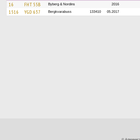
16
FHT 55B
Byberg & Nordins
2016
1516
YGD 637
Bergkvarabuss
133410
05.2017
© Админист