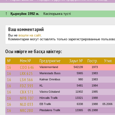
↑
Қыркүйек 1992 ж.
Кәсіпорынға түсті
Ваш комментарий
Вы не
вошли на сайт
.
Комментарии могут оставлять только зарегистрированные пользов
Осы нөмірге ие басқа көліктер:
№
Мем.№
Предприятие
Зауыт.№
Постр.
Утил.
16
COO 646
Västernorrland
542139
1973
16
LRX 625
Mariestads Buss
5965
1983
16
LSH 566
Kalmar Omnibus
980
1983
16
FDZ 393
KL
5481
1984
16
CBX 571
Västra Götaland
11902
1985
16
NPB 707
Hörvalls Trafik
13321
1988
16
NLO 033
EB Trafik
6338
1988
05.2006
16
NRC 280
Pitedalens Trafik
13365
05.1988