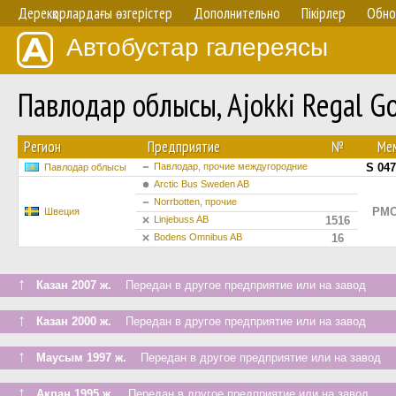
Дерекқорлардағы өзгерістер
Дополнительно
Пікірлер
Обно
Автобустар галереясы
Павлодар облысы, Ajokki Regal 
Регион
Предприятие
№
Ме
Павлодар, прочие междугородние
S 04
Павлодар облысы
Arctic Bus Sweden AB
Norrbotten, прочие
PMC
Швеция
Linjebuss AB
1516
Bodens Omnibus AB
16
↑
Казан 2007 ж.
Передан в другое предприятие или на завод
↑
Казан 2000 ж.
Передан в другое предприятие или на завод
↑
Маусым 1997 ж.
Передан в другое предприятие или на завод
↑
Ақпан 1995 ж.
Передан в другое предприятие или на завод