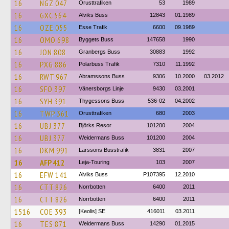
16
NGZ 047
Orusttrafiken
53
1989
16
GXC 564
Alviks Buss
12843
01.1989
16
OZE 055
Esse Trafik
6600
09.1989
16
OMO 698
Byggets Buss
147658
1990
16
JON 808
Granbergs Buss
30883
1992
16
PXG 886
Polarbuss Trafik
7310
11.1992
16
RWT 967
Abramssons Buss
9306
10.2000
03.2012
16
SFO 397
Vänersborgs Linje
9430
03.2001
16
SYH 391
Thygessons Buss
536-02
04.2002
16
TWP 361
Orusttrafiken
680
2003
16
UBJ 377
Björks Resor
101200
2004
16
UBJ 377
Weidermans Buss
101200
2004
16
DKM 991
Larssons Busstrafik
3831
2007
16
AFP 412
Leja-Touring
103
2007
16
EFW 141
Alviks Buss
P107395
12.2010
16
CTT 826
Norrbotten
6400
2011
16
CTT 826
Norrbotten
6400
2011
1516
COE 393
[Keolis] SE
416011
03.2011
16
TES 871
Weidermans Buss
14290
01.2015