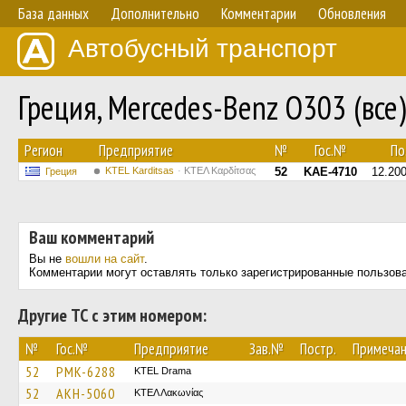
База данных
Дополнительно
Комментарии
Обновления
Автобусный транспорт
Греция, Mercedes-Benz O303 (все
Регион
Предприятие
№
Гос.№
По.
ΚΤΕL Karditsas
ΚΤΕΛ Καρδίτσας
52
KAE-4710
12.20
Греция
Ваш комментарий
Вы не
вошли на сайт
.
Комментарии могут оставлять только зарегистрированные пользов
Другие ТС с этим номером:
№
Гос.№
Предприятие
Зав.№
Постр.
Примеча
52
PMK-6288
KTEL Drama
52
AKH-5060
ΚΤΕΛ Λακωνίας