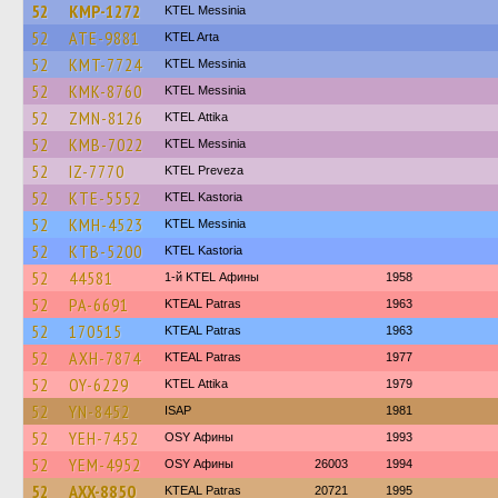
52
KMP-1272
KTEL Messinia
52
ATE-9881
KTEL Arta
52
KMT-7724
KTEL Messinia
52
KMK-8760
KTEL Messinia
52
ZMN-8126
KΤΕL Αttika
52
KMB-7022
KTEL Messinia
52
IZ-7770
KTEL Preveza
52
KTE-5552
KTEL Kastoria
52
KMH-4523
KTEL Messinia
52
KTB-5200
KTEL Kastoria
52
44581
1-й KTEL Афины
1958
52
PA-6691
KTEAL Patras
1963
52
170515
KTEAL Patras
1963
52
AXH-7874
KTEAL Patras
1977
52
OY-6229
KΤΕL Αttika
1979
52
YN-8452
ISAP
1981
52
YEH-7452
OSY Афины
1993
52
YEM-4952
OSY Афины
26003
1994
52
AXX-8850
KTEAL Patras
20721
1995