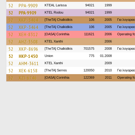
52
PPA-9909
KTEAL Larissa
94021
1999
52
PPA-9909
ΚΤΕL Rodou
94021
1999
52
XKP-3464
[TheTA] Chalkidikis
106
2005
Για λογαρι
52
XKP-3464
[TheTA] Chalkidikis
106
2005
Για λογαρι
52
XEH-8312
[OASA] Corinthia
111621
2006
Operating 
52
AHZ-3508
KTEL Xanthi
2006
52
XKP-8696
[TheTA] Chalkidikis
701575
2008
Για λογαρι
52
HKP-1450
Union
775
01.2008
52
AHM-3611
KTEL Xanthi
2009
52
XEK-6158
[TheTA] Serres
120050
2010
Για λογαρι
52
XZI-6746
[OASA] Corinthia
122369
2011
Operating 