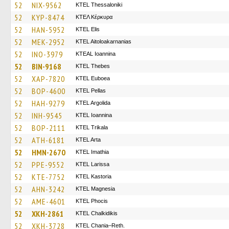
52
NIX-9562
KTEL Thessaloniki
52
KYP-8474
ΚΤΕΛ Κέρκυρα
52
HAN-5952
KTEL Elis
52
MEK-2952
KTEL Aitoloakarnanias
52
INO-3979
KTEAL Ioannina
52
BIN-9168
KTEL Thebes
52
XAP-7820
ΚΤΕL Euboea
52
BOP-4600
KTEL Pellas
52
HAH-9279
KTEL Argolida
52
INH-9545
KTEL Ioannina
52
BOP-2111
ΚΤΕL Τrikala
52
ATH-6181
KTEL Arta
52
HMN-2670
KTEL Imathia
52
PPE-9552
KTEL Larissa
52
KTE-7752
KTEL Kastoria
52
AHN-3242
ΚΤΕL Magnesia
52
AME-4601
ΚΤΕL Phocis
52
XKH-2861
ΚΤΕL Chalkidikis
52
XKH-3728
KTEL Chania–Reth.