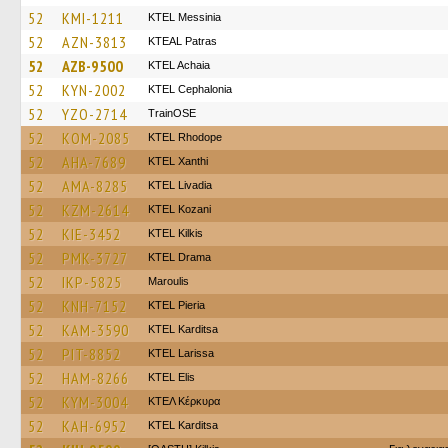
52
KMI-1211
KTEL Messinia
52
AZN-3813
KTEAL Patras
52
AZB-9500
KTEL Achaia
52
KYN-2002
KTEL Cephalonia
52
YZO-2714
TrainΟSE
52
KOM-2085
KTEL Rhodope
52
AHA-7689
KTEL Xanthi
52
AMA-8285
KTEL Livadia
52
KZM-2614
ΚΤΕL Kozani
52
KIE-3452
KTEL Kilkis
52
PMK-3727
KTEL Drama
52
IKP-5825
Maroulis
52
KNH-7152
KTEL Pieria
52
KAM-3590
ΚΤΕL Karditsa
52
PIT-8852
KTEL Larissa
52
HAM-8266
KTEL Elis
52
KYM-3004
ΚΤΕΛ Κέρκυρα
52
KAH-6952
ΚΤΕL Karditsa