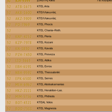
52
KIH-9599
[OASTH] Kilkis
Για λογαρι
52
ATB-1675
KTEL Arta
52
AKB-1600
ΚΤΕΛ Λακωνίας
52
AKZ-3909
ΚΤΕΛ Λακωνίας
52
PO-7969
ΚΤΕL Phocis
52
KTEL Chania–Reth.
52
KNP-4252
KTEL Pieria
52
KZP-7978
ΚΤΕL Kozani
52
KN-1830
KTEL Kavala
52
PZH-7430
KTEL Preveza
52
IZO-3663
KΤΕL Αttika
52
EBH-6191
KTEL Evrou
52
NBH-9592
KTEL Thessaloniki
52
EPK-6500
KTEL Serres
52
MEH-6962
KTEL Aitoloakarnanias
52
HKZ-2111
KTEL Heraklion–Las.
52
MIM-5756
ΚΤΕL Phthiotis
52
BOT-4321
KTEAL Volos
52
BOO-7511
ΚΤΕL Magnesia