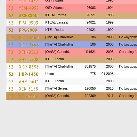
52
YEH-7452
OSY Афины
1993
52
YEM-4952
OSY Афины
26003
1994
52
AXX-8850
KTEAL Patras
20721
1995
52
PPA-9909
KTEAL Larissa
94021
1999
52
PPA-9909
ΚΤΕL Rodou
94021
1999
52
XKP-3464
[TheTA] Chalkidikis
106
2005
Για λογαρι
52
XKP-3464
[TheTA] Chalkidikis
106
2005
Για λογαρι
52
XEH-8312
[OASA] Corinthia
111621
2006
Operating 
52
AHZ-3508
KTEL Xanthi
2006
52
XKP-8696
[TheTA] Chalkidikis
701575
2008
Για λογαρι
52
HKP-1450
Union
775
01.2008
52
AHM-3611
KTEL Xanthi
2009
52
XEK-6158
[TheTA] Serres
120050
2010
Για λογαρι
52
XZI-6746
[OASA] Corinthia
122369
2011
Operating 