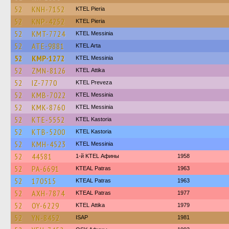
52
KNH-7152
KTEL Pieria
52
KNP-4252
KTEL Pieria
52
KMT-7724
KTEL Messinia
52
ATE-9881
KTEL Arta
52
KMP-1272
KTEL Messinia
52
ZMN-8126
KΤΕL Αttika
52
IZ-7770
KTEL Preveza
52
KMB-7022
KTEL Messinia
52
KMK-8760
KTEL Messinia
52
KTE-5552
KTEL Kastoria
52
KTB-5200
KTEL Kastoria
52
KMH-4523
KTEL Messinia
52
44581
1-й KTEL Афины
1958
52
PA-6691
KTEAL Patras
1963
52
170515
KTEAL Patras
1963
52
AXH-7874
KTEAL Patras
1977
52
OY-6229
KΤΕL Αttika
1979
52
YN-8452
ISAP
1981