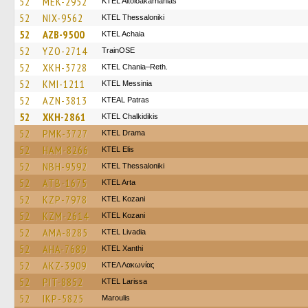
52
MEK-2952
KTEL Aitoloakarnanias
52
NIX-9562
KTEL Thessaloniki
52
AZB-9500
KTEL Achaia
52
YZO-2714
TrainΟSE
52
XKH-3728
KTEL Chania–Reth.
52
KMI-1211
KTEL Messinia
52
AZN-3813
KTEAL Patras
52
XKH-2861
ΚΤΕL Chalkidikis
52
PMK-3727
KTEL Drama
52
HAM-8266
KTEL Elis
52
NBH-9592
KTEL Thessaloniki
52
ATB-1675
KTEL Arta
52
KZP-7978
ΚΤΕL Kozani
52
KZM-2614
ΚΤΕL Kozani
52
AMA-8285
KTEL Livadia
52
AHA-7689
KTEL Xanthi
52
AKZ-3909
ΚΤΕΛ Λακωνίας
52
PIT-8852
KTEL Larissa
52
IKP-5825
Maroulis