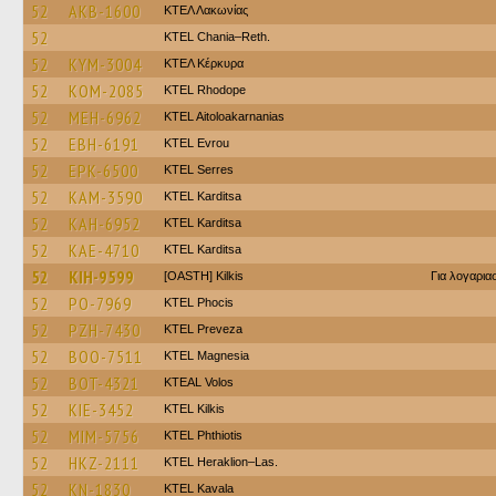
52
AKB-1600
ΚΤΕΛ Λακωνίας
52
KTEL Chania–Reth.
52
KYM-3004
ΚΤΕΛ Κέρκυρα
52
KOM-2085
KTEL Rhodope
52
MEH-6962
KTEL Aitoloakarnanias
52
EBH-6191
KTEL Evrou
52
EPK-6500
KTEL Serres
52
KAM-3590
ΚΤΕL Karditsa
52
KAH-6952
ΚΤΕL Karditsa
52
KAE-4710
ΚΤΕL Karditsa
52
KIH-9599
[OASTH] Kilkis
Για λογαρι
52
PO-7969
ΚΤΕL Phocis
52
PZH-7430
KTEL Preveza
52
BOO-7511
ΚΤΕL Magnesia
52
BOT-4321
KTEAL Volos
52
KIE-3452
KTEL Kilkis
52
MIM-5756
ΚΤΕL Phthiotis
52
HKZ-2111
KTEL Heraklion–Las.
52
KN-1830
KTEL Kavala