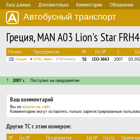
База данных
Дополнительно
Комментарии
Обновления
Автобусный транспорт
Греция, MAN A03 Lion's Star FRH
Регион
Предприятие
№
Гос.№
С...
По.
52
IZO-3663
2007
03.20
Греция
KΤΕL Αttikis
ΚΤΕΛ Αττικής
↑
2007 г.
Поступил на предприятие
Ваш комментарий
Вы не
вошли на сайт
.
Комментарии могут оставлять только зарегистрированные пользов
Другие ТС с этим номером:
№
Гос.№
Предприятие
Зав.№
Постр.
Примеча