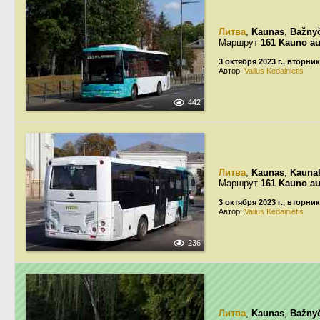
Литва
,
Kaunas
,
Bažnyč
Маршрут
161 Kauno au
3 октября 2023 г., вторник
Автор:
Valius Kedainietis
442
Литва
,
Kaunas
,
Kaunak
Маршрут
161 Kauno au
3 октября 2023 г., вторник
Автор:
Valius Kedainietis
236
Литва
,
Kaunas
,
Bažnyč