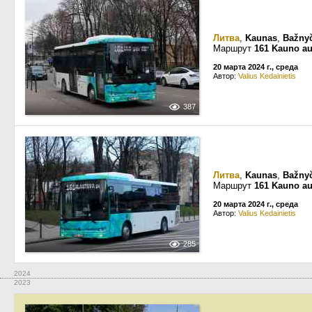
Литва
,
Kaunas
,
Bažnyč
Маршрут
161 Kauno au
20 марта 2024 г., среда
Автор:
Valius Kedainietis
387
Литва
,
Kaunas
,
Bažnyč
Маршрут
161 Kauno au
20 марта 2024 г., среда
Автор:
Valius Kedainietis
285
2024
2023