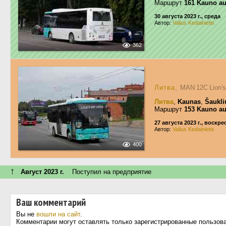
Маршрут
161 Kauno au
30 августа 2023 г., среда
Автор:
Valius Kedainietis
362
Литва
, MAN 12C Lion's
Литва
,
Kaunas
,
Šaukli
Маршрут
153 Kauno au
27 августа 2023 г., воскр
Автор:
Valius Kedainietis
400
↑
Август 2023 г.
Поступил на предприятие
Ваш комментарий
Вы не
вошли на сайт
.
Комментарии могут оставлять только зарегистрированные пользов