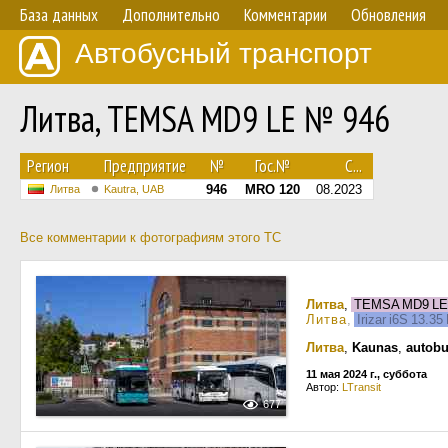
База данных
Дополнительно
Комментарии
Обновления
Автобусный транспорт
Литва, TEMSA MD9 LE № 946
Регион
Предприятие
№
Гос.№
С...
946
MRO 120
08.2023
Литва
Kautra, UAB
Все комментарии к фотографиям этого ТС
Литва
,
TEMSA MD9 L
Литва
,
Irizar i6S 13.35
Литва
,
Kaunas
,
autobu
11 мая 2024 г., суббота
Автор:
LTransit
677