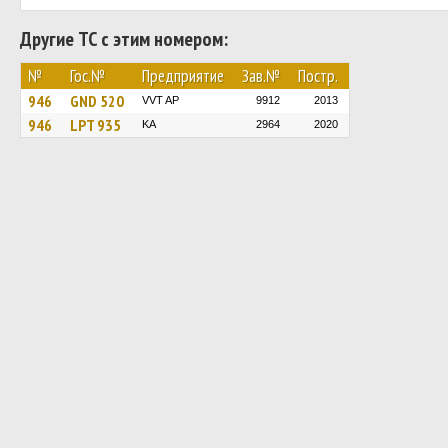
Другие ТС с этим номером:
№
Гос.№
Предприятие
Зав.№
Постр.
946
GND 520
VVT AP
9912
2013
946
LPT 935
KA
2964
2020