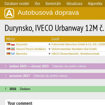
Databáze vozidel
Více
Komentáře
Aktualizace
Nápověda
Autobusová doprava
Durynsko, IVECO Urbanway 12M č.
Město
Garáž
Durynsko
Fahrschule Warschun GmbH & Co. KG / LEWA
Severní Porýní-Vestfálsko
Verkehrsbetriebe Westfalen-Süd GmbH
Bavorsko
IVECO Deutschland AG, Vertriebszentrale
↑
květen 2023 — červen 2023
Odeslán do jiného města
↑
prosinec 2017
Odeslán do jiného města
↑
2016
Dodano
Your comment