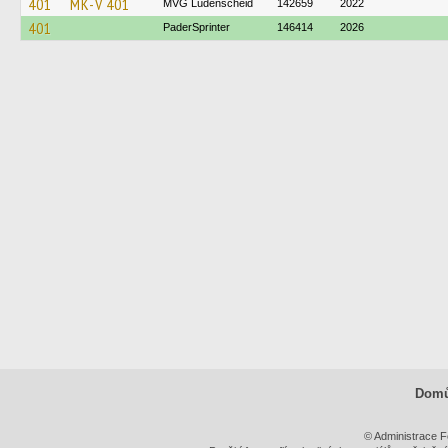
401
MK-V 401
MVG Lüdenscheid
142659
2022
401
PaderSprinter
146414
2026
Dom
© Administrace F