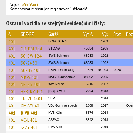
Nejste
přihlášeni
.
Komentovat mohou jen registrovaní uživatelé.
Ostatní vozidla se stejnými evidenčními čísly:
č.
SPZ/RZ
Garáž
Výr. č.
Výr.
Šrot
Poz
401
BOGESTRA
1969
401
OB-DM 284
STOAG
45654
1985
401
SG-SW 124
SWS Solingen
68033
1992
401
SG-2630
SWS Solingen
68033
1992
401
SU-HV 401
RSVG Rhein-Sieg
824
9/1993
2020
401
MK-V 401
MVG Lüdenscheid
108502
2005
401
NE-ZS 401
swn Neuss
5216
2007
401
HSK-NV 401
[DB] BRS ✝︎
2724
2010
401
EN-VE 4401
VER
2014
401
GM-VB 401
VBL Gummersbach
2868
2017
Oper
401
K-VB 401
KVB Köln
8674
2018
401
AC-L 401
ASEAG
8342
2018
401
K-ZY 401
RVK Köln
2019