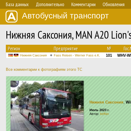
База данных
Дополнительно
Комментарии
Обновления
Автобусный транспорт
Нижняя Саксония, MAN A20 Lion's
Регион
Предприятие
№
Гос
101
WHV-WF
Нижняя Саксония
Fass Reisen - Werner Fass e.K.
Все комментарии к фотографиям этого ТС
Нижняя Саксония
,
Wi
Июль 2023 г.
Автор:
beffan