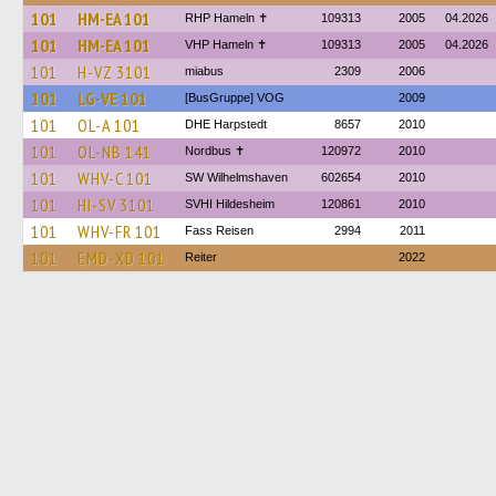
101
HM-EA 101
RHP Hameln ✝
109313
2005
04.2026
101
HM-EA 101
VHP Hameln ✝
109313
2005
04.2026
101
H-VZ 3101
miabus
2309
2006
101
LG-VE 101
[BusGruppe] VOG
2009
101
OL-A 101
DHE Harpstedt
8657
2010
101
OL-NB 141
Nordbus ✝
120972
2010
101
WHV-C 101
SW Wilhelmshaven
602654
2010
101
HI-SV 3101
SVHI Hildesheim
120861
2010
101
WHV-FR 101
Fass Reisen
2994
2011
101
EMD-XD 101
Reiter
2022