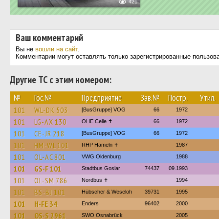
421
Ваш комментарий
Вы не
вошли на сайт
.
Комментарии могут оставлять только зарегистрированные пользов
Другие ТС с этим номером:
№
Гос.№
Предприятие
Зав.№
Постр.
Утил.
101
WL-DK 503
[BusGruppe] VOG
66
1972
101
LG-AX 130
OHE Celle ✝
66
1972
101
CE-JR 218
[BusGruppe] VOG
66
1972
101
HM-WL 101
RHP Hameln ✝
1987
101
OL-AC 801
VWG Oldenburg
1988
101
GS-F 101
Stadtbus Goslar
74437
09.1993
101
OL-SM 786
Nordbus ✝
1994
101
BS-BJ 101
Hübscher & Weseloh
39731
1995
101
H-FE 34
Enders
96402
2000
101
OS-S 2961
SWO Osnabrück
2005