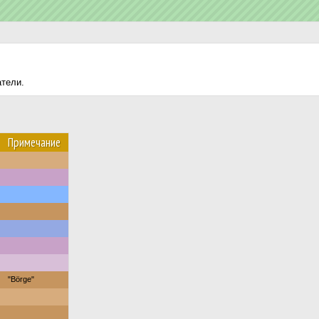
атели.
Примечание
"Börge"