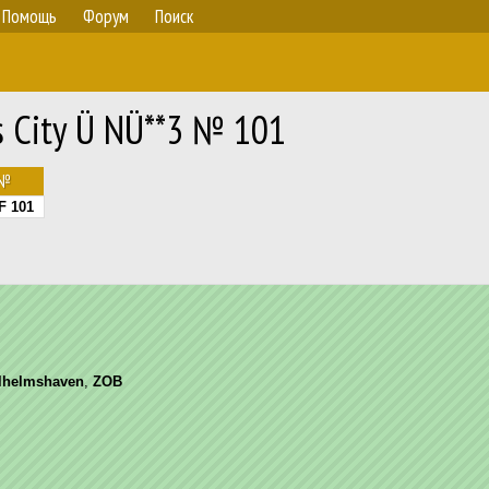
Помощь
Форум
Поиск
 City Ü NÜ**3 № 101
.№
 101
lhelmshaven
,
ZOB