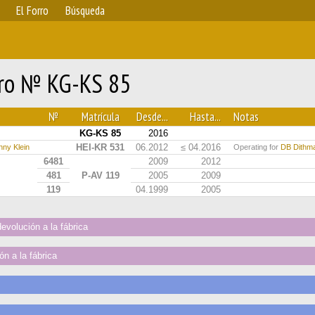
El Forro
Búsqueda
aro № KG-KS 85
№
Matrícula
Desde...
Hasta...
Notas
KG-KS 85
2016
HEI-KR 531
06.2012
≤ 04.2016
nny Klein
Operating for
DB Dithm
6481
2009
2012
481
P-AV 119
2005
2009
119
04.1999
2005
volución a la fábrica
n a la fábrica