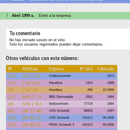
↑
Abril 1999 a.
Entró a la empresa
Tu comentario
No has iniciado sesión en el sitio.
Solo los usuarios registrados pueden dejar comentarios..
Otros vehículos con este número:
№
Matrícula
Empresa
№ obra
Fabricado
119
ZH 27-30
Cottbusverkehr
1973
119
P-AV 544
Havelbus
1324
1988
481
P-AV 481
Havelbus
284
10.1990
119
BAR-FF 74
BBG Eberswalde
2592
1994
481
SPN-E 961
Neißeverkehr
77724
1994
481
UM-TP 481
UVG Schwedt
85825
1997
119
UM-RO 19
UVG Schwedt
101612
06.2008
119
UM-RO 19
PNVG Schwedt ✝
101612
06.2008