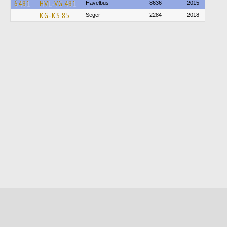
6481
HVL-VG 481
Havelbus
8636
2015
KG-KS 85
Seger
2284
2018