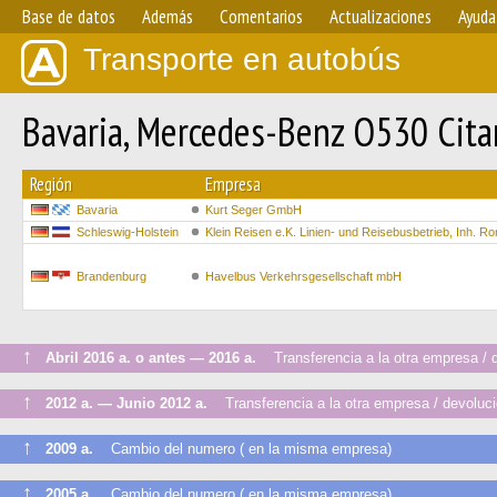
Base de datos
Además
Comentarios
Actualizaciones
Ayuda
Transporte en autobús
Bavaria, Mercedes-Benz O530 Cit
Región
Empresa
Bavaria
Kurt Seger GmbH
Schleswig-Holstein
Klein Reisen e.K. Linien- und Reisebusbetrieb, Inh. Ro
Brandenburg
Havelbus Verkehrsgesellschaft mbH
↑
Abril 2016 a. o antes — 2016 a.
Transferencia a la otra empresa / de
↑
2012 a. — Junio 2012 a.
Transferencia a la otra empresa / devolució
↑
2009 a.
Cambio del numero ( en la misma empresa)
↑
2005 a.
Cambio del numero ( en la misma empresa)