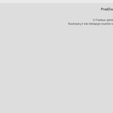
Pradžia
© Fotobus admini
Nuotraukų ir kito tinklapyje esančio t