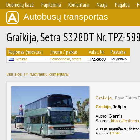
Duomenų bazė
Papildoma
Komentarai
Nauja
Pagalba
F
Autobusų transportas
Graikija, Setra S328DT Nr. TPZ-58
Regionas (miestas)
Įmonė / parkas
Valst. Nr.
Pastaba
TPZ-5880
Graikija
Peloponnese, others
Τουριστικό
Visi šios TP nuotraukų komentarai
Graikija
, Bova Futura
Graikija
,
Ίσθμια
Author Giannis
Source:
https://leofore
2019 m. lapkričio 9 , šeštad
Autorius:
f71546