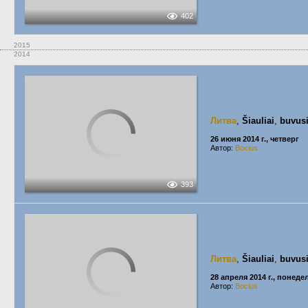
402
2015
2014
Литва
,
Šiauliai
,
buvusi
26 июня 2014 г., четверг
Автор:
Bocius
393
Литва
,
Šiauliai
,
buvusi
28 апреля 2014 г., понед
Автор:
Bocius