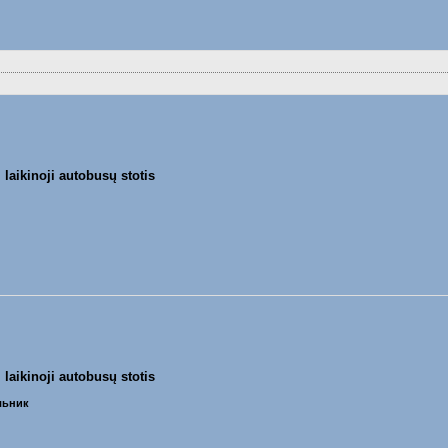
 laikinoji autobusų stotis
 laikinoji autobusų stotis
ельник