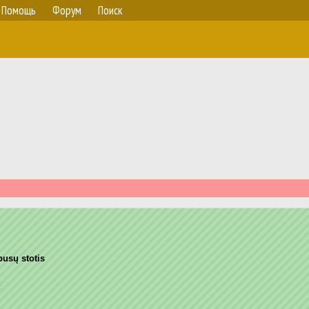
Помощь
Форум
Поиск
busų stotis
к