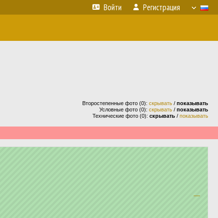
Войти
Регистрация
Второстепенные фото (0):
скрывать
/
показывать
Условные фото (0):
скрывать
/
показывать
Технические фото (0):
скрывать
/
показывать
—