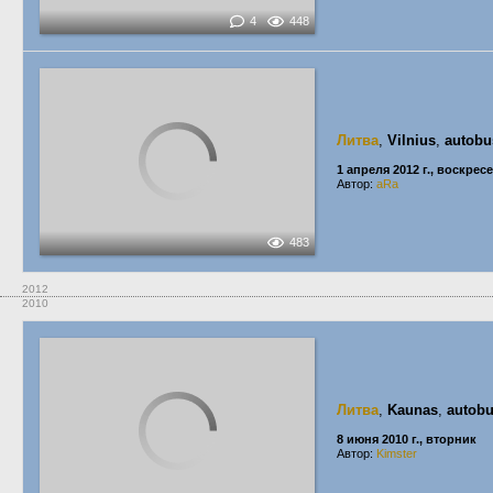
4
448
Литва
,
Vilnius
,
autobu
1 апреля 2012 г., воскрес
Автор:
aRa
483
2012
2010
Литва
,
Kaunas
,
autobu
8 июня 2010 г., вторник
Автор:
Kimster