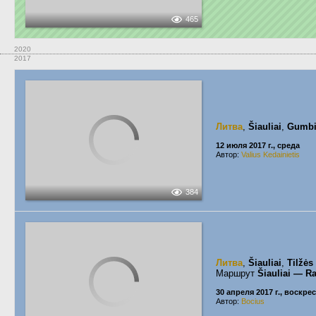
465
2020
2017
Литва
,
Šiauliai
,
Gumbi
12 июля 2017 г., среда
Автор:
Valius Kedainietis
384
Литва
,
Šiauliai
,
Tilžės
Маршрут
Šiauliai — Ra
30 апреля 2017 г., воскре
Автор:
Bocius