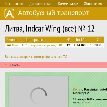
База данных
Дополнительно
Комментарии
Обновления
Автобусный транспорт
Литва, Indcar Wing (все) № 12
Регион
Предприятие
№
Гос.№
С...
12
EJA 826
10.2008
Литва
Raseinių autobusų parkas, UAB
Все комментарии к фотографиям этого ТС
↑
Списан
Литва
,
Raseiniai
,
auto
Маршрут
2
21 января 2020 г., вторни
Автор:
Kimster