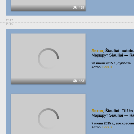
439
2017
2015
Литва
,
Šiauliai
,
autobu
Маршрут
Šiauliai — Ra
20 июня 2015 г., суббота
Автор:
Bocius
483
Литва
,
Šiauliai
,
Tilžės
Маршрут
Šiauliai — Ra
7 июня 2015 г., воскресен
Автор:
Bocius