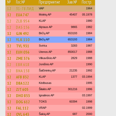
№
Гос.№
Предприятие
Зав.№
Постр.
12
31-78 ЛИД
VAP
1964
12
EUA 747
Molėtų AP
45407
05.1978
12
ZLB 954
KLAP
1980
12
DAS 156
Alytaus AP
9865
1982
12
GJN 492
Biržų AP
653193
1984
12
YLK 110
Biržų AP
653193
1984
12
TVL 931
Svirka
3283
1987
12
EUH 056
Utenos AP
850017
1988
12
ZME 376
Vilkaviškio AP
2829
1988
12
EBR 618
Joniškio AP
1990
12
BNA 158
Šalčininkų AP
21235
1992
12
AFB 832
KLAP
1377
03.1994
12
DBA 122
Kėdbusas
1995
12
ZJT 605
Šilalės AP
301216
1996
12
DHO 853
Ignalinos AP
03.1997
12
DOG 612
TOKS
60394
1998
12
FAL 112
VRAP
02.1999
12
OVL 643
Šakių AP
687
2000