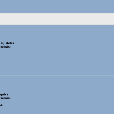
sų stotis
seiniai
 gatvė
seiniai
ье