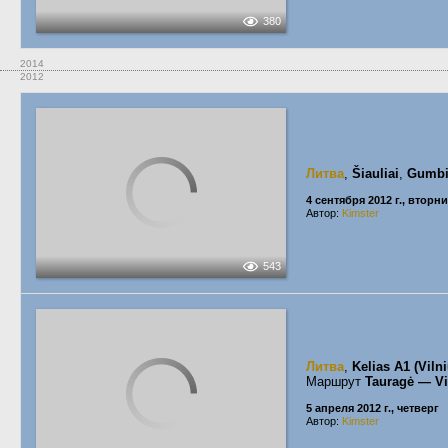
380
2014
2012
Литва
,
Šiauliai
,
Gumbi
4 сентября 2012 г., вторн
Автор:
Kimster
543
Литва
,
Kelias A1 (Vil
Маршрут
Tauragė — Vi
5 апреля 2012 г., четверг
Автор:
Kimster