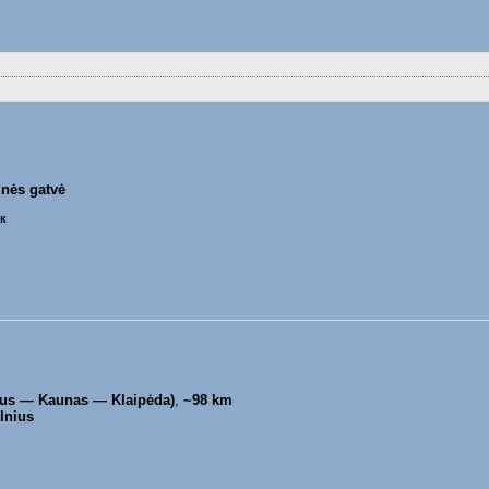
nės gatvė
ик
nius — Kaunas — Klaipėda)
,
~98 km
lnius