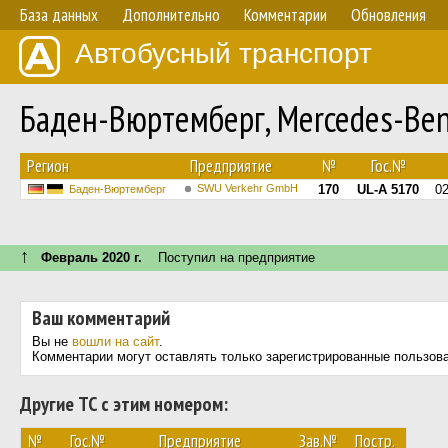
База данных
Дополнительно
Комментарии
Обновления
Автобусный транспорт
Баден-Вюртемберг, Mercedes-Ben
Регион
Предприятие
№
Гос.№
SWU Verkehr GmbH
170
UL-A 5170
0
Баден-Вюртемберг
↑
Февраль 2020 г.
Поступил на предприятие
Ваш комментарий
Вы не
вошли на сайт
.
Комментарии могут оставлять только зарегистрированные пользов
Другие ТС с этим номером:
№
Гос.№
Предприятие
Зав.№
Постр.