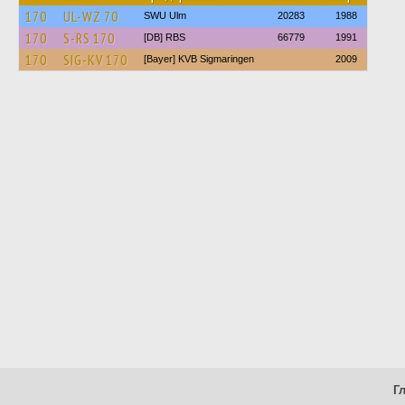
170
UL-WZ 70
SWU Ulm
20283
1988
170
S-RS 170
[DB] RBS
66779
1991
170
SIG-KV 170
[Bayer] KVB Sigmaringen
2009
Г