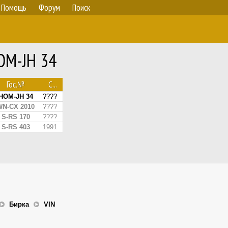
Помощь
Форум
Поиск
OM-JH 34
Гос.№
С...
HOM-JH 34
????
WN-CX 2010
????
S-RS 170
????
S-RS 403
1991
Бирка
VIN