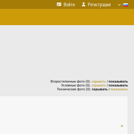
Войти
Регистрация
Второстепенные фото (0):
скрывать
/
показывать
Условные фото (0):
скрывать
/
показывать
Технические фото (0):
скрывать
/
показывать
¤