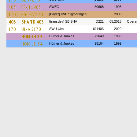
403
FR-H 1403
SWEG
80668
1995
170
SIG-KV 170
[Bayer] KVB Sigmaringen
2009
403
SHA-TD 403
[transdev] SB SHA
D221
05.2015
Operat
170
UL-A 5170
SWU Ulm
611403
2020
HOM-JH 34
Hüther & Junkes
72649
1993
HOM-JH 34
Hüther & Junkes
95164
1999