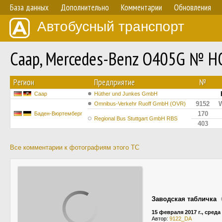
База данных
Дополнительно
Комментарии
Обновления
Автобусный транспорт
Саар, Mercedes-Benz O405G № H
Регион
Предприятие
№
Саар
Hüther und Junkes GmbH
9152
Omnibus-Verkehr Ruoff GmbH (OVR)
170
Баден-Вюртемберг
Regional Bus Stuttgart GmbH RBS
403
Все комментарии к фотографиям этого ТС
Заводская табличка
15 февраля 2017 г., среда
Автор:
9122_DA