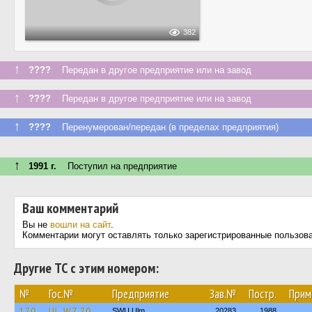
382
↑
????
Передан в другое предприятие или на завод
↑
????
Передан в другое предприятие или на завод
↑
????
Перенумерован/передан (в пределах предприятия)
↑
1991 г.
Поступил на предприятие
Ваш комментарий
Вы не
вошли на сайт
.
Комментарии могут оставлять только зарегистрированные пользов
Другие ТС с этим номером:
№
Гос.№
Предприятие
Зав.№
Постр.
Прим
170
UL-WZ 70
SWU Ulm
20283
1988