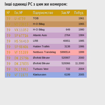
Інші одиниці РС з цим же номером:
№
Гос.№
Підприємство
Зав.№
Побуд.
39
U-4739
TOB
1961
39
VD 70615
H-O Billag
1965
39
VX 11052
H-O Billag
649
1980
39
SP 67716
Atlantic Auto
2764
1984
39
HS 56410
LRB
40651
1985
39
SP 98406
Halden Trafikk
3138
1986
39
VF 33289
Nettbuss Trøndelag
S990514
1999
39
DK 25796
Østfold Bilruter
520907
2000
39
DK 27835
Østfold Bilruter
520066
11.2000
39
DL 15982
Turbuss Vest
722
2004
39
VF 72873
Klæburuten
6199
2005