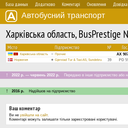
База данных
Додатково
Коментарі
Оновлення
Довідка
Автобусний транспорт
Харківська область, BusPrestige
Мiсто
Підприємство
№
Го
AX 90
Харківська область
Прочие
39
PD 5
Норвегия
Gjerstad Tur & Taxi AS, Sundebru
↑
2022 р. — червень 2022 р.
Передано в інше підприємство або на
↑
2016 р.
Надійшов на підприємство
Ваш коментар
Ви не
увійшли на сайт
.
Коментарі можуть залишати тільки зареєстровані користувачі.