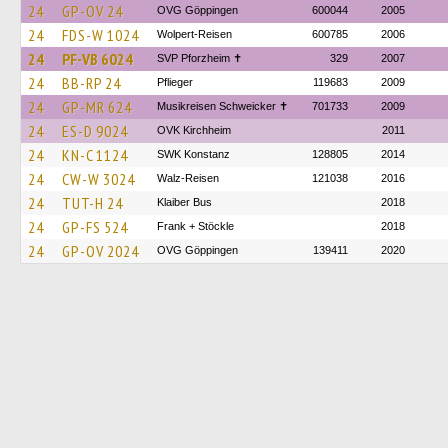
24
GP-OV 24
OVG Göppingen
600044
2005
24
FDS-W 1024
Wolpert-Reisen
600785
2006
24
PF-VB 6024
SVP Pforzheim ✝
329
2007
24
BB-RP 24
Pflieger
119683
2009
24
GP-MR 624
Musikreisen Schweicker ✝
701733
2009
24
ES-D 9024
OVK Kirchheim
2011
24
KN-C 1124
SWK Konstanz
128805
2014
24
CW-W 3024
Walz-Reisen
121038
2016
24
TUT-H 24
Klaiber Bus
2018
24
GP-FS 524
Frank + Stöckle
2018
24
GP-OV 2024
OVG Göppingen
139411
2020