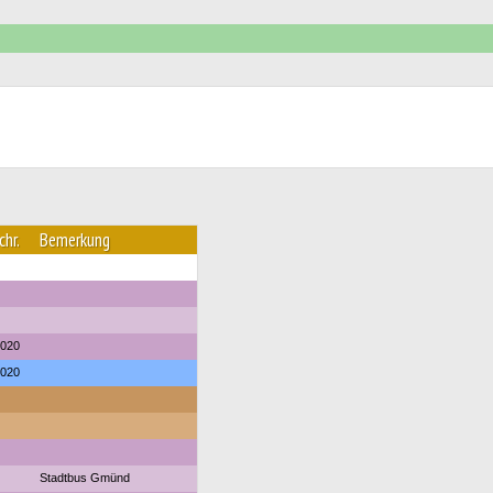
chr.
Bemerkung
2020
2020
Stadtbus Gmünd