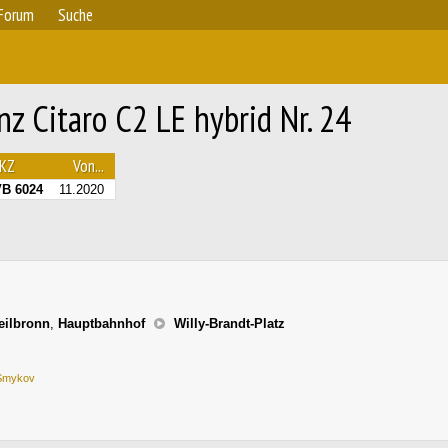
Forum
Suche
 Citaro C2 LE hybrid Nr. 24
KZ
Von...
B 6024
11.2020
eilbronn
,
Hauptbahnhof
Willy-Brandt-Platz
Smykov