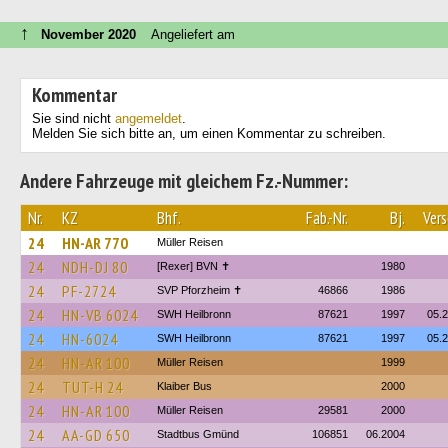
↑
November 2020
Angeliefert am
Kommentar
Sie sind nicht
angemeldet
.
Melden Sie sich bitte an, um einen Kommentar zu schreiben.
Andere Fahrzeuge mit gleichem Fz.-Nummer:
Nr.
KZ
Bhf.
Fab.-Nr.
Bj.
Vers
24
HN-AR 770
Müller Reisen
24
NDH-DJ 80
[Rexer] BVN ✝︎
1980
24
PF-2724
SVP Pforzheim ✝
46866
1986
24
HN-VB 6024
SWH Heilbronn
87621
1997
05.
24
HN-6024
SWH Heilbronn
87621
1997
05.
24
HN-AR 100
Müller Reisen
1999
24
TUT-H 24
Klaiber Bus
2000
24
HN-AR 100
Müller Reisen
29581
2000
24
AA-GD 650
Stadtbus Gmünd
106851
06.2004