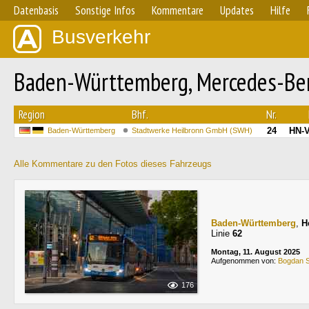
Datenbasis
Sonstige Infos
Kommentare
Updates
Hilfe
Busverkehr
Baden-Württemberg, Mercedes-Benz
Region
Bhf.
Nr.
24
HN-V
Baden-Württemberg
Stadtwerke Heilbronn GmbH (SWH)
Alle Kommentare zu den Fotos dieses Fahrzeugs
Baden-Württemberg
,
H
Linie
62
Montag, 11. August 2025
Aufgenommen von:
Bogdan 
176