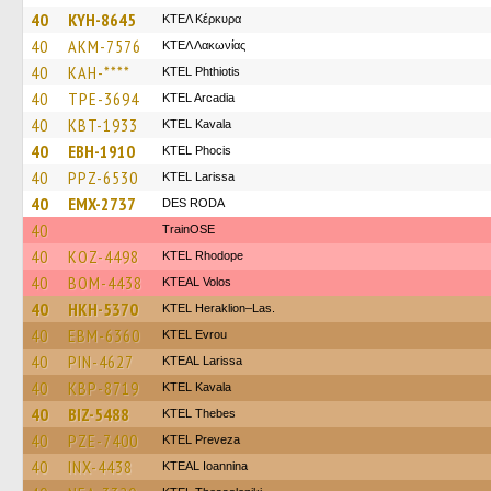
40
KYH-8645
ΚΤΕΛ Κέρκυρα
40
AKM-7576
ΚΤΕΛ Λακωνίας
40
KAH-****
ΚΤΕL Phthiotis
40
TPE-3694
KTEL Arcadia
40
KBT-1933
KTEL Kavala
40
EBH-1910
ΚΤΕL Phocis
40
PPZ-6530
KTEL Larissa
40
EMX-2737
DES RODA
40
TrainΟSE
40
KOZ-4498
KTEL Rhodope
40
BOM-4438
KTEAL Volos
40
HKH-5370
KTEL Heraklion–Las.
40
EBM-6360
KTEL Evrou
40
PIN-4627
KTEAL Larissa
40
KBP-8719
KTEL Kavala
40
BIZ-5488
KTEL Thebes
40
PZE-7400
KTEL Preveza
40
INX-4438
KTEAL Ioannina