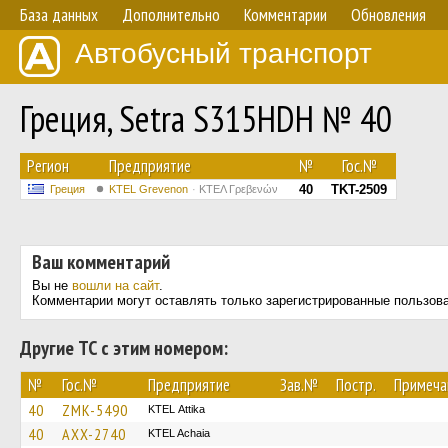
База данных
Дополнительно
Комментарии
Обновления
Автобусный транспорт
Греция, Setra S315HDH № 40
Регион
Предприятие
№
Гос.№
40
TKT-2509
Греция
ΚΤΕL Grevenon
ΚΤΕΛ Γρεβενών
Ваш комментарий
Вы не
вошли на сайт
.
Комментарии могут оставлять только зарегистрированные пользов
Другие ТС с этим номером:
№
Гос.№
Предприятие
Зав.№
Постр.
Примеча
40
ZMK-5490
KΤΕL Αttika
40
AXX-2740
KTEL Achaia