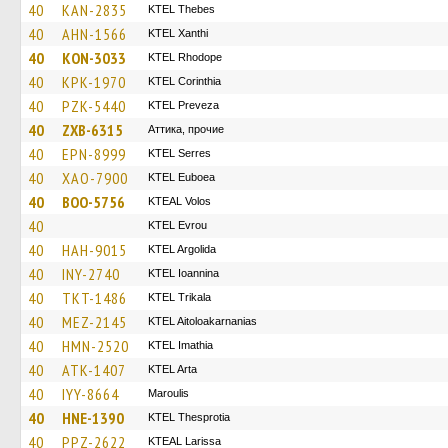
40
KAN-2835
KTEL Thebes
40
AHN-1566
KTEL Xanthi
40
KON-3033
KTEL Rhodope
40
KPK-1970
KTEL Corinthia
40
PZK-5440
KTEL Preveza
40
ZXB-6315
Аттика, прочие
40
EPN-8999
KTEL Serres
40
XAO-7900
ΚΤΕL Euboea
40
BOO-5756
KTEAL Volos
40
KTEL Evrou
40
HAH-9015
KTEL Argolida
40
INY-2740
KTEL Ioannina
40
TKT-1486
ΚΤΕL Τrikala
40
MEZ-2145
KTEL Aitoloakarnanias
40
HMN-2520
KTEL Imathia
40
ATK-1407
KTEL Arta
40
IYY-8664
Maroulis
40
HNE-1390
KTEL Thesprotia
40
PPZ-2622
KTEAL Larissa