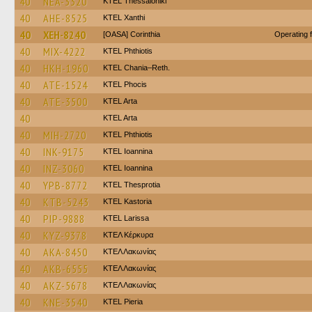
40
NEA-3320
KTEL Thessaloniki
40
AHE-8525
KTEL Xanthi
40
XEH-8240
[OASA] Corinthia
Operating 
40
MIX-4222
ΚΤΕL Phthiotis
40
HKH-1960
KTEL Chania–Reth.
40
ATE-1524
ΚΤΕL Phocis
40
ATE-3500
KTEL Arta
40
KTEL Arta
40
MIH-2720
ΚΤΕL Phthiotis
40
INK-9175
KTEL Ioannina
40
INZ-3060
KTEL Ioannina
40
YPB-8772
KTEL Thesprotia
40
KTB-5243
KTEL Kastoria
40
PIP-9888
KTEL Larissa
40
KYZ-9378
ΚΤΕΛ Κέρκυρα
40
AKA-8450
ΚΤΕΛ Λακωνίας
40
AKB-6555
ΚΤΕΛ Λακωνίας
40
AKZ-5678
ΚΤΕΛ Λακωνίας
40
KNE-3540
KTEL Pieria