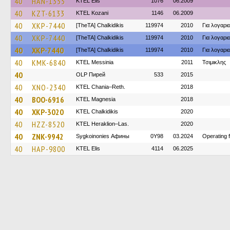
40
HAN-1355
KTEL Elis
1076
06.2009
40
KZT-6133
ΚΤΕL Kozani
1146
06.2009
40
XKP-7440
[TheTA] Chalkidikis
119974
2010
Για λογαρ
40
XKP-7440
[TheTA] Chalkidikis
119974
2010
Για λογαρ
40
XKP-7440
[TheTA] Chalkidikis
119974
2010
Για λογαρ
40
KMK-6840
KTEL Messinia
2011
Τσιμικλης
40
OLP Пирей
533
2015
40
XNO-2340
KTEL Chania–Reth.
2018
40
BOO-6916
ΚΤΕL Magnesia
2018
40
XKP-3020
ΚΤΕL Chalkidikis
2020
40
HZZ-8520
KTEL Heraklion–Las.
2020
40
ZNK-9942
Sygkoinonies Афины
0Y98
03.2024
Operating 
40
HAP-9800
KTEL Elis
4114
06.2025