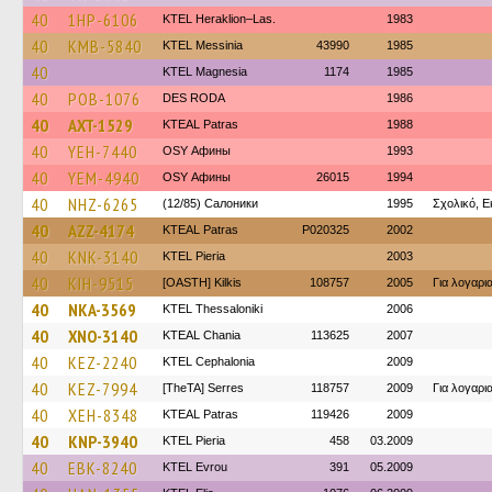
40
1HP-6106
KTEL Heraklion–Las.
1983
40
KMB-5840
KTEL Messinia
43990
1985
40
ΚΤΕL Magnesia
1174
1985
40
POB-1076
DES RODA
1986
40
AXT-1529
KTEAL Patras
1988
40
YEH-7440
OSY Афины
1993
40
YEM-4940
OSY Афины
26015
1994
40
NHZ-6265
(12/85) Салоники
1995
Σχολικό, Ε
40
AZZ-4174
KTEAL Patras
P020325
2002
40
KNK-3140
KTEL Pieria
2003
40
KIH-9515
[OASTH] Kilkis
108757
2005
Για λογαρ
40
NKA-3569
KTEL Thessaloniki
2006
40
XNO-3140
KTEAL Chania
113625
2007
40
KEZ-2240
KTEL Cephalonia
2009
40
KEZ-7994
[TheTA] Serres
118757
2009
Για λογαρ
40
XEH-8348
KTEAL Patras
119426
2009
40
KNP-3940
KTEL Pieria
458
03.2009
40
EBK-8240
KTEL Evrou
391
05.2009