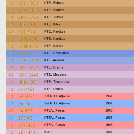
40
XAH-6500
ΚΤΕL Euboea
40
XAP-4000
ΚΤΕL Euboea
40
YBO-8250
ΚΤΕL Τrikala
40
HNA-7144
KTEL Kilkis
40
KAE-9760
ΚΤΕL Karditsa
40
KAM-4640
ΚΤΕL Karditsa
40
KZM-4033
ΚΤΕL Kozani
40
XKH-3745
ΚΤΕL Chalkidikis
40
TPB-3480
KTEL Arcadia
40
PMK-3942
KTEL Drama
40
KMK-2440
KTEL Messinia
40
HNB-6808
KTEL Thesprotia
40
KX-3561
ΚΤΕL Phocis
40
BB-9271
1-й KTEL Афины
1961
40
96086
1-й KTEL Афины
1961
40
PA-8690
KTEAL Patras
1963
40
170965
KTEAL Patras
1963
40
BA-8450
KTEAL Patras
1968
40
YN-8440
ISAP
1981