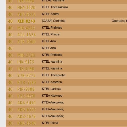
40
INX-4438
KTEAL Ioannina
40
NEA-3320
KTEL Thessaloniki
40
AHE-8525
KTEL Xanthi
40
XEH-8240
[OASA] Corinthia
Operating 
40
MIX-4222
ΚΤΕL Phthiotis
40
ATE-1524
ΚΤΕL Phocis
40
ATE-3500
KTEL Arta
40
KTEL Arta
40
MIH-2720
ΚΤΕL Phthiotis
40
INK-9175
KTEL Ioannina
40
INZ-3060
KTEL Ioannina
40
YPB-8772
KTEL Thesprotia
40
KTB-5243
KTEL Kastoria
40
PIP-9888
KTEL Larissa
40
KYZ-9378
ΚΤΕΛ Κέρκυρα
40
AKA-8450
ΚΤΕΛ Λακωνίας
40
AKB-6555
ΚΤΕΛ Λακωνίας
40
AKZ-5678
ΚΤΕΛ Λακωνίας
40
KNE-3540
KTEL Pieria