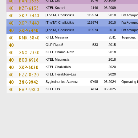
40
HAN-1355
KTEL Elis
1076
06.2009
40
KZT-6133
ΚΤΕL Kozani
1146
06.2009
40
XKP-7440
[TheTA] Chalkidikis
119974
2010
Για λογαρ
40
XKP-7440
[TheTA] Chalkidikis
119974
2010
Για λογαρ
40
XKP-7440
[TheTA] Chalkidikis
119974
2010
Για λογαρ
40
KMK-6840
KTEL Messinia
2011
Τσιμικλης
40
OLP Пирей
533
2015
40
XNO-2340
KTEL Chania–Reth.
2018
40
BOO-6916
ΚΤΕL Magnesia
2018
40
XKP-3020
ΚΤΕL Chalkidikis
2020
40
HZZ-8520
KTEL Heraklion–Las.
2020
40
ZNK-9942
Sygkoinonies Афины
0Y98
03.2024
Operating 
40
HAP-9800
KTEL Elis
4114
06.2025