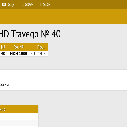
Помощь
Форум
Поиск
HD Travego № 40
№
Гос.№
По...
40
HKH-1960
01.2019
атели.
ние