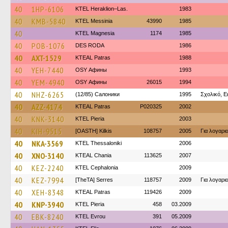
40
1HP-6106
KTEL Heraklion–Las.
1983
40
KMB-5840
KTEL Messinia
43990
1985
40
ΚΤΕL Magnesia
1174
1985
40
POB-1076
DES RODA
1986
40
AXT-1529
KTEAL Patras
1988
40
YEH-7440
OSY Афины
1993
40
YEM-4940
OSY Афины
26015
1994
40
NHZ-6265
(12/85) Салоники
1995
Σχολικό, Ε
40
AZZ-4174
KTEAL Patras
P020325
2002
40
KNK-3140
KTEL Pieria
2003
40
KIH-9515
[OASTH] Kilkis
108757
2005
Για λογαρ
40
NKA-3569
KTEL Thessaloniki
2006
40
XNO-3140
KTEAL Chania
113625
2007
40
KEZ-2240
KTEL Cephalonia
2009
40
KEZ-7994
[TheTA] Serres
118757
2009
Για λογαρ
40
XEH-8348
KTEAL Patras
119426
2009
40
KNP-3940
KTEL Pieria
458
03.2009
40
EBK-8240
KTEL Evrou
391
05.2009