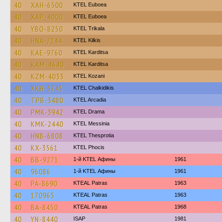
40
XAH-6500
ΚΤΕL Euboea
40
XAP-4000
ΚΤΕL Euboea
40
YBO-8250
ΚΤΕL Τrikala
40
HNA-7144
KTEL Kilkis
40
KAE-9760
ΚΤΕL Karditsa
40
KAM-4640
ΚΤΕL Karditsa
40
KZM-4033
ΚΤΕL Kozani
40
XKH-3745
ΚΤΕL Chalkidikis
40
TPB-3480
KTEL Arcadia
40
PMK-3942
KTEL Drama
40
KMK-2440
KTEL Messinia
40
HNB-6808
KTEL Thesprotia
40
KX-3561
ΚΤΕL Phocis
40
BB-9271
1-й KTEL Афины
1961
40
96086
1-й KTEL Афины
1961
40
PA-8690
KTEAL Patras
1963
40
170965
KTEAL Patras
1963
40
BA-8450
KTEAL Patras
1968
40
YN-8440
ISAP
1981