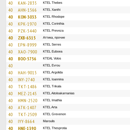
40
KAN-2835
KTEL Thebes
40
AHN-1566
KTEL Xanthi
40
KON-3033
KTEL Rhodope
40
KPK-1970
KTEL Corinthia
40
PZK-5440
KTEL Preveza
40
ZXB-6315
Аттика, прочие
40
EPN-8999
KTEL Serres
40
XAO-7900
ΚΤΕL Euboea
40
BOO-5756
KTEAL Volos
40
KTEL Evrou
40
HAH-9015
KTEL Argolida
40
INY-2740
KTEL Ioannina
40
TKT-1486
ΚΤΕL Τrikala
40
MEZ-2145
KTEL Aitoloakarnanias
40
HMN-2520
KTEL Imathia
40
ATK-1407
KTEL Arta
40
TKT-2509
ΚΤΕL Grevenon
40
IYY-8664
Maroulis
40
HNE-1390
KTEL Thesprotia