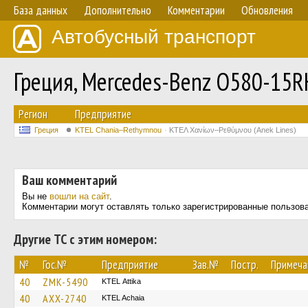
База данных
Дополнительно
Комментарии
Обновления
Автобусный транспорт
Греция, Mercedes-Benz O580-15R
Регион
Предприятие
Греция
KTEL Chania–Rethymnou
ΚΤΕΛ Χανίων–Ρεθύμνου (Anek Lines)
Ваш комментарий
Вы не
вошли на сайт
.
Комментарии могут оставлять только зарегистрированные пользов
Другие ТС с этим номером:
№
Гос.№
Предприятие
Зав.№
Постр.
Примеча
40
ZMK-5490
KΤΕL Αttika
40
AXX-2740
KTEL Achaia