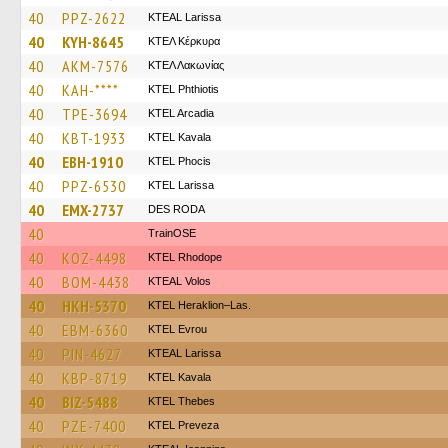
40
PPZ-2622
KTEAL Larissa
40
KYH-8645
ΚΤΕΛ Κέρκυρα
40
AKM-7576
ΚΤΕΛ Λακωνίας
40
KAH-****
ΚΤΕL Phthiotis
40
TPE-3694
KTEL Arcadia
40
KBT-1933
KTEL Kavala
40
EBH-1910
ΚΤΕL Phocis
40
PPZ-6530
KTEL Larissa
40
EMX-2737
DES RODA
40
TrainΟSE
40
KOZ-4498
KTEL Rhodope
40
BOM-4438
KTEAL Volos
40
HKH-5370
KTEL Heraklion–Las.
40
EBM-6360
KTEL Evrou
40
PIN-4627
KTEAL Larissa
40
KBP-8719
KTEL Kavala
40
BIZ-5488
KTEL Thebes
40
PZE-7400
KTEL Preveza