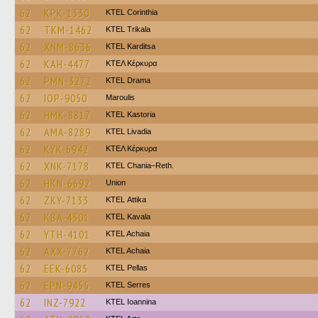
62
KPK-1330
KTEL Corinthia
62
TKM-1462
ΚΤΕL Τrikala
62
XNM-8636
ΚΤΕL Karditsa
62
KAH-4477
ΚΤΕΛ Κέρκυρα
62
PMN-3272
KTEL Drama
62
IOP-9050
Maroulis
62
HMK-8817
KTEL Kastoria
62
AMA-8289
KTEL Livadia
62
KYK-6942
ΚΤΕΛ Κέρκυρα
62
XNK-7178
KTEL Chania–Reth.
62
HKN-6692
Union
62
ZKY-7133
KΤΕL Αttika
62
KBA-4301
KTEL Kavala
62
YTH-4101
KTEL Achaia
62
AXX-7762
KTEL Achaia
62
EEK-6085
KTEL Pellas
62
EPN-9455
KTEL Serres
62
INZ-7922
KTEL Ioannina