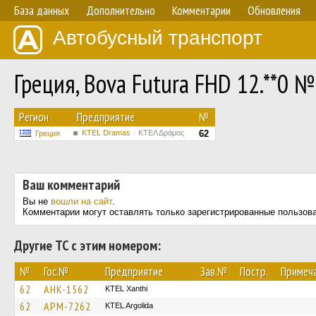
База данных
Дополнительно
Комментарии
Обновления
Автобусный транспорт
Греция, Bova Futura FHD 12.**0 №
Регион
Предприятие
№
KTEL Dramas
ΚΤΕΛ Δράμας
62
Греция
Ваш комментарий
Вы не
вошли на сайт
.
Комментарии могут оставлять только зарегистрированные пользов
Другие ТС с этим номером:
№
Гос.№
Предприятие
Зав.№
Постр.
Примеч
62
AHK-1562
KTEL Xanthi
62
APM-7262
KTEL Argolida