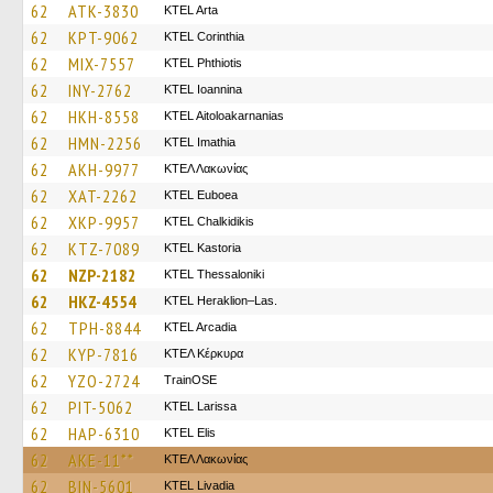
62
ATK-3830
KTEL Arta
62
KPT-9062
KTEL Corinthia
62
MIX-7557
ΚΤΕL Phthiotis
62
INY-2762
KTEL Ioannina
62
HKH-8558
KTEL Aitoloakarnanias
62
HMN-2256
KTEL Imathia
62
AKH-9977
ΚΤΕΛ Λακωνίας
62
XAT-2262
ΚΤΕL Euboea
62
XKP-9957
ΚΤΕL Chalkidikis
62
KTZ-7089
KTEL Kastoria
62
NZP-2182
KTEL Thessaloniki
62
HKZ-4554
KTEL Heraklion–Las.
62
TPH-8844
KTEL Arcadia
62
KYP-7816
ΚΤΕΛ Κέρκυρα
62
YZO-2724
TrainΟSE
62
PIT-5062
KTEL Larissa
62
HAP-6310
KTEL Elis
62
AKE-11**
ΚΤΕΛ Λακωνίας
62
BIN-5601
KTEL Livadia