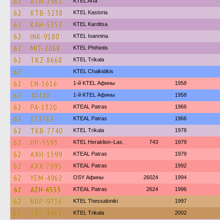
62
ATH-2962
KTEL Arta
62
KTB-5238
KTEL Kastoria
62
KAH-5252
ΚΤΕL Karditsa
62
INK-9180
KTEL Ioannina
62
MIT-2068
ΚΤΕL Phthiotis
62
TKZ-8668
ΚΤΕL Τrikala
62
ΚΤΕL Chalkidikis
62
EN-1616
1-й KTEL Афины
1958
62
40420
1-й KTEL Афины
1958
62
PA-1320
KTEAL Patras
1966
62
173762
KTEAL Patras
1966
62
TKB-7740
ΚΤΕL Τrikala
1978
62
HP-5593
KTEL Heraklion–Las.
743
1979
62
AXH-1599
KTEAL Patras
1979
62
AXX-7995
KTEAL Patras
1992
62
YEM-4962
OSY Афины
26024
1994
62
AZH-4535
KTEAL Patras
2624
1996
62
NBP-9716
KTEL Thessaloniki
1997
62
TKT-3462
ΚΤΕL Τrikala
2002