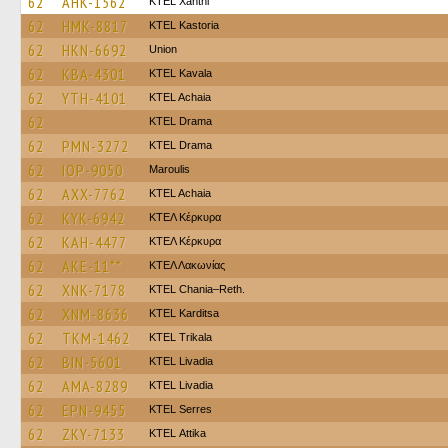
62
AHK-1562
KTEL Xanthi
62
HMK-8817
KTEL Kastoria
62
HKN-6692
Union
62
KBA-4301
KTEL Kavala
62
YTH-4101
KTEL Achaia
62
KTEL Drama
62
PMN-3272
KTEL Drama
62
IOP-9050
Maroulis
62
AXX-7762
KTEL Achaia
62
KYK-6942
ΚΤΕΛ Κέρκυρα
62
KAH-4477
ΚΤΕΛ Κέρκυρα
62
AKE-11**
ΚΤΕΛ Λακωνίας
62
XNK-7178
KTEL Chania–Reth.
62
XNM-8636
ΚΤΕL Karditsa
62
TKM-1462
ΚΤΕL Τrikala
62
BIN-5601
KTEL Livadia
62
AMA-8289
KTEL Livadia
62
EPN-9455
KTEL Serres
62
ZKY-7133
KΤΕL Αttika