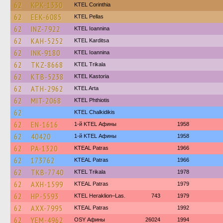
62
KPK-1330
KTEL Corinthia
62
EEK-6085
KTEL Pellas
62
INZ-7922
KTEL Ioannina
62
KAH-5252
ΚΤΕL Karditsa
62
INK-9180
KTEL Ioannina
62
TKZ-8668
ΚΤΕL Τrikala
62
KTB-5238
KTEL Kastoria
62
ATH-2962
KTEL Arta
62
MIT-2068
ΚΤΕL Phthiotis
62
ΚΤΕL Chalkidikis
62
EN-1616
1-й KTEL Афины
1958
62
40420
1-й KTEL Афины
1958
62
PA-1320
KTEAL Patras
1966
62
173762
KTEAL Patras
1966
62
TKB-7740
ΚΤΕL Τrikala
1978
62
AXH-1599
KTEAL Patras
1979
62
HP-5593
KTEL Heraklion–Las.
743
1979
62
AXX-7995
KTEAL Patras
1992
62
YEM-4962
OSY Афины
26024
1994