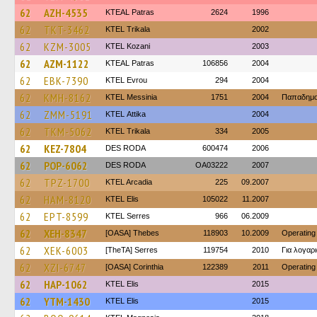
62
AZH-4535
KTEAL Patras
2624
1996
62
TKT-3462
ΚΤΕL Τrikala
2002
62
KZM-3005
ΚΤΕL Kozani
2003
62
AZM-1122
KTEAL Patras
106856
2004
62
EBK-7390
KTEL Evrou
294
2004
62
KMH-8162
KTEL Messinia
1751
2004
Παπαδημ
62
ZMM-5191
KΤΕL Αttika
2004
62
TKM-5062
ΚΤΕL Τrikala
334
2005
62
KEZ-7804
DES RODA
600474
2006
62
POP-6062
DES RODA
OA03222
2007
62
TPZ-1700
KTEL Arcadia
225
09.2007
62
HAM-8120
KTEL Elis
105022
11.2007
62
EPT-8599
KTEL Serres
966
06.2009
62
XEH-8347
[OASA] Thebes
118903
10.2009
Operating
62
XEK-6003
[TheTA] Serres
119754
2010
Για λογα
62
XZI-6747
[OASA] Corinthia
122389
2011
Operating
62
HAP-1062
KTEL Elis
2015
62
YTM-1430
KTEL Elis
2015