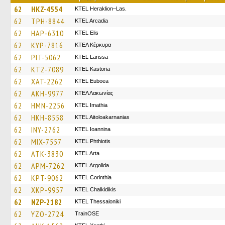
62
HKZ-4554
KTEL Heraklion–Las.
62
TPH-8844
KTEL Arcadia
62
HAP-6310
KTEL Elis
62
KYP-7816
ΚΤΕΛ Κέρκυρα
62
PIT-5062
KTEL Larissa
62
KTZ-7089
KTEL Kastoria
62
XAT-2262
ΚΤΕL Euboea
62
AKH-9977
ΚΤΕΛ Λακωνίας
62
HMN-2256
KTEL Imathia
62
HKH-8558
KTEL Aitoloakarnanias
62
INY-2762
KTEL Ioannina
62
MIX-7557
ΚΤΕL Phthiotis
62
ATK-3830
KTEL Arta
62
APM-7262
KTEL Argolida
62
KPT-9062
KTEL Corinthia
62
XKP-9957
ΚΤΕL Chalkidikis
62
NZP-2182
KTEL Thessaloniki
62
YZO-2724
TrainΟSE