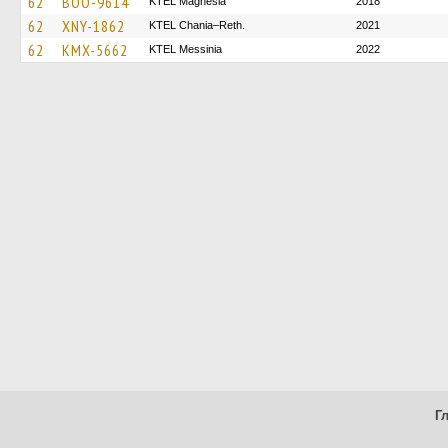
62
BOO-9614
ΚΤΕL Magnesia
2018
62
XNY-1862
KTEL Chania–Reth.
2021
62
KMX-5662
KTEL Messinia
2022
Г