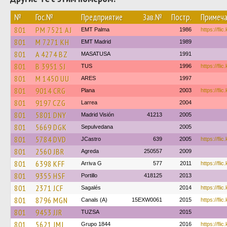
№
Гос.№
Предприятие
Зав.№
Постр.
Примеча
801
PM 7521 AJ
EMT Palma
1986
https://fli
801
M 7271 KH
EMT Madrid
1989
801
A 4274 BZ
MASATUSA
1991
801
B 3951 SJ
TUS
1996
https://fli
801
M 1450 UU
ARES
1997
801
9014 CRG
Plana
2003
https://fli
801
9197 CZG
Larrea
2004
801
5801 DNY
Madrid Visión
41213
2005
801
5669 DGK
Sepulvedana
2005
801
5784 DVD
JCastro
639
2005
https://fli
801
2560 JBR
Agreda
250557
2009
801
6398 KFF
Arriva G
577
2011
https://fli
801
9355 HSF
Portillo
418125
2013
801
2371 JCF
Sagalés
2014
https://fl
801
8796 MGN
Canals (A)
15EXW0061
2015
https://fli
801
9453 JJR
TUZSA
2015
801
5621 JMJ
Grupo 1844
2016
https://fli