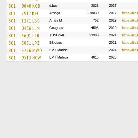
801
9848 KGB
d.bus
3028
2017
801
7917 KFC
Arriaga
278039
2017
https://fli
801
1271 LBG
Arriva M
752
2019
https://fl
801
0456 LLM
Guaguas
H593
2020
https://fl
801
6691 LTR
TUSGSAL
23998
2021
https://fli
801
8881 LPZ
Bilbobus
2021
https://fli
801
8226 MWD
EMT Madrid
2024
https://fli
801
9513 NCW
EMT Málaga
4615
2025