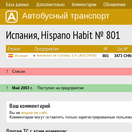
База данных
Дополнительно
Комментарии
Обновления
Автобусный транспорт
Испания, Hispano Habit № 801
Регион
Предприятие
№
Гос.№
Autobuses de Córdoba, S.A. (AUCORSA)
801
3473 CHN
Испания
↑
Списан
↑
Май 2003 г.
Поступил на предприятие
Ваш комментарий
Вы не
вошли на сайт
.
Комментарии могут оставлять только зарегистрированные пользов
Другие ТС с этим номером: