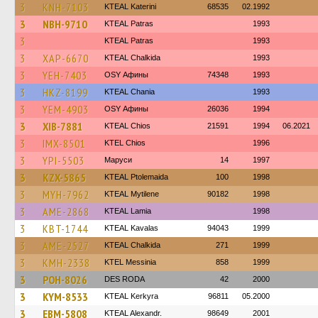
3
KNH-7103
KTEAL Katerini
68535
02.1992
3
NBH-9710
KTEAL Patras
1993
3
KTEAL Patras
1993
3
XAP-6670
KTEAL Chalkida
1993
3
YEH-7403
OSY Афины
74348
1993
3
HKZ-8199
KTEAL Chania
1993
3
YEM-4903
OSY Афины
26036
1994
3
XIB-7881
KTEAL Chios
21591
1994
06.2021
3
IMX-8501
KTEL Chios
1996
3
YPI-5503
Маруси
14
1997
3
KZX-5865
KTEAL Ptolemaida
100
1998
3
MYH-7962
KTEAL Mytilene
90182
1998
3
AME-2868
KTEAL Lamia
1998
3
KBT-1744
KTEAL Kavalas
94043
1999
3
AME-2527
KTEAL Chalkida
271
1999
3
KMH-2338
KTEL Messinia
858
1999
3
POH-8026
DES RODA
42
2000
3
KYM-8533
KTEAL Kerkyra
96811
05.2000
3
EBM-5808
KTEAL Alexandr.
98649
2001