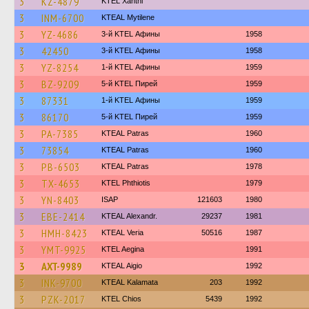
3
KZ-4879
KTEL Xanthi
3
INM-6700
KTEAL Mytilene
3
YZ-4686
3-й KTEL Афины
1958
3
42450
3-й KTEL Афины
1958
3
YZ-8254
1-й KTEL Афины
1959
3
BZ-9209
5-й KTEL Пирей
1959
3
87331
1-й KTEL Афины
1959
3
86170
5-й KTEL Пирей
1959
3
PA-7385
KTEAL Patras
1960
3
73854
KTEAL Patras
1960
3
PB-6503
KTEAL Patras
1978
3
TX-4653
ΚΤΕL Phthiotis
1979
3
YN-8403
ISAP
121603
1980
3
EBE-2414
KTEAL Alexandr.
29237
1981
3
HMH-8423
KTEAL Veria
50516
1987
3
YMT-9925
KTEL Aegina
1991
3
AXT-9989
KTEAL Aigio
1992
3
INK-9700
KTEAL Kalamata
203
1992
3
PZK-2017
KTEL Chios
5439
1992