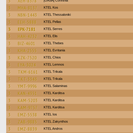
3
XEH-8378
[OASA] Corinthia
3
MHA-8137
KTEL Kos
3
NBN-1443
KTEL Thessaloniki
3
EEH-5888
KTEL Pellas
3
EPK-7181
KTEL Serres
3
HAH-4232
KTEL Elis
3
BIZ-4601
KTEL Thebes
3
KHA-2555
ΚΤΕL Evritania
3
KZK-7520
KTEL Chios
3
EYA-3024
KTEL Lemnos
3
TKM-6161
ΚΤΕL Τrikala
3
TKT-3343
ΚΤΕL Τrikala
3
YMT-9996
KTEL Salaminas
3
KAN-4351
ΚΤΕL Karditsa
3
KAM-5203
ΚΤΕL Karditsa
3
KAM-9757
ΚΤΕL Karditsa
3
EMZ-5538
KTEL Ios
3
ZAB-9885
KTEL Zakynthos
3
EMZ-8839
KTEL Andros