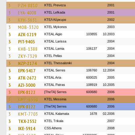
3
PZH-8810
KTEL Preveza
2001
3
EYA-4008
KTEL Lefkada
2001
3
KYH-3631
ΚΤΕΛ Κέρκυρα
2002
3
MOB-3320
KTEL Mykonos
2003
3
AZK-1219
KTEAL Aigio
103855
10.2003
3
PIT-9403
KTEAL Larissa
2004
3
KHB-1388
KTEAL Lamia
106137
2004
3
ZKY-7329
KTEL Pellas
2004
3
NZP-2174
KTEL Thessaloniki
2004
3
EPX-5417
KTEAL Serres
106760
12.2004
3
ATK-2672
KTEAL Arta
600025
2005
3
AZI-3000
KTEAL Patras
108919
10.2005
3
EPX-8122
[TheTA] Serres
600680
2006
3
KMP-6550
KTEL Messinia
2006
3
EPX-8122
[TheTA] Serres
600680
2006
3
KMT-7703
KTEAL Kalamata
1678
02.2006
3
TKX-2552
ΚΤΕL Τrikala
2007
3
IKE-5914
CSS Athens
2008