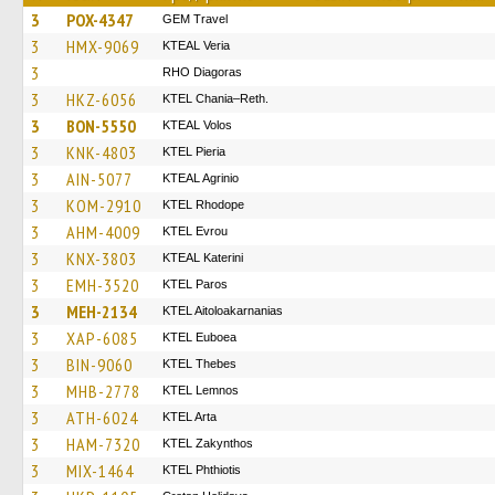
3
POX-4347
GEM Travel
3
HMX-9069
KTEAL Veria
3
RHO Diagoras
3
HKZ-6056
KTEL Chania–Reth.
3
BON-5550
KTEAL Volos
3
KNK-4803
KTEL Pieria
3
AIN-5077
KTEAL Agrinio
3
KOM-2910
KTEL Rhodope
3
AHM-4009
KTEL Evrou
3
KNX-3803
KTEAL Katerini
3
EMH-3520
KTEL Paros
3
MEH-2134
KTEL Aitoloakarnanias
3
XAP-6085
ΚΤΕL Euboea
3
BIN-9060
KTEL Thebes
3
MHB-2778
KTEL Lemnos
3
ATH-6024
KTEL Arta
3
HAM-7320
KTEL Zakynthos
3
MIX-1464
ΚΤΕL Phthiotis