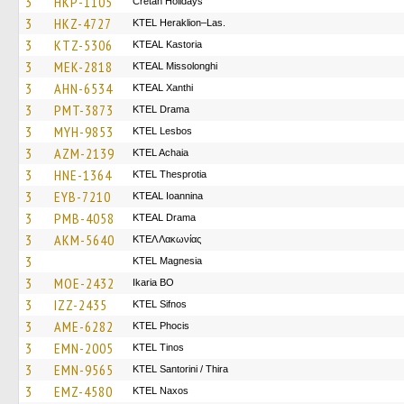
3
HKP-1105
Cretan Holidays
3
HKZ-4727
KTEL Heraklion–Las.
3
KTZ-5306
KTEAL Kastoria
3
MEK-2818
KTEAL Missolonghi
3
AHN-6534
KTEAL Xanthi
3
PMT-3873
KTEL Drama
3
MYH-9853
KTEL Lesbos
3
AZM-2139
KTEL Achaia
3
HNE-1364
KTEL Thesprotia
3
EYB-7210
KTEAL Ioannina
3
PMB-4058
KTEAL Drama
3
AKM-5640
ΚΤΕΛ Λακωνίας
3
ΚΤΕL Magnesia
3
MOE-2432
Ikaria BO
3
IZZ-2435
KTEL Sifnos
3
AME-6282
ΚΤΕL Phocis
3
EMN-2005
KTEL Tinos
3
EMN-9565
KTEL Santorini / Thira
3
EMZ-4580
KTEL Naxos