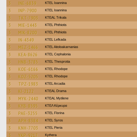
3
INE-6839
KTEL Ioannina
3
INP-7900
KTEL Ioannina
3
TKT-7903
KTEAL Trikala
3
MIE-1443
ΚΤΕL Phthiotis
3
MIK-8200
ΚΤΕL Phthiotis
3
IN-4349
KTEL Lefkada
3
MEZ-1466
KTEL Aitoloakarnanias
3
KEA-8626
KTEL Cephalonia
3
HNB-3785
KTEL Thesprotia
3
KOE-6166
KTEL Rhodope
3
KOZ-5205
KTEL Rhodope
3
TPZ-1983
KTEL Arcadia
3
KI-2122
KTEAL Drama
3
MYK-2440
KTEAL Mytilene
3
KYB-8595
ΚΤΕΛ Κέρκυρα
3
PAE-3255
KTEL Florina
3
APH-8384
KTEL Syros
3
KNH-7703
KTEL Pieria
3
YKP-9217
Kythera