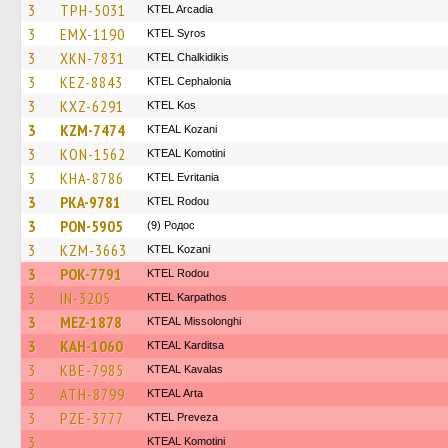
3
TPH-5031
KTEL Arcadia
3
EMX-1190
KTEL Syros
3
XKN-7831
ΚΤΕL Chalkidikis
3
KEZ-8843
KTEL Cephalonia
3
KXZ-6291
KTEL Kos
3
KZM-7474
KTEAL Kozani
3
KON-1562
KTEAL Komotini
3
KHA-8786
ΚΤΕL Evritania
3
PKA-9781
ΚΤΕL Rodou
3
PON-5905
(9) Родос
3
KZM-3663
ΚΤΕL Kozani
3
POK-7791
ΚΤΕL Rodou
3
IN-3205
ΚΤΕL Karpathos
3
MEZ-1878
KTEAL Missolonghi
3
KAH-1060
KTEAL Karditsa
3
KBE-7985
KTEAL Kavalas
3
ATH-8799
KTEAL Arta
3
PZE-3777
KTEL Preveza
3
KTEAL Komotini