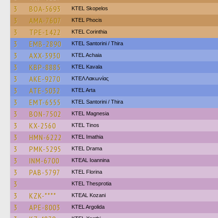
3
BOA-5693
KTEL Skopelos
3
AMA-7607
ΚΤΕL Phocis
3
TPE-1422
KTEL Corinthia
3
EMB-2890
KTEL Santorini / Thira
3
AXX-3930
KTEL Achaia
3
KBP-8885
KTEL Kavala
3
AKE-9270
ΚΤΕΛ Λακωνίας
3
ATE-5032
KTEL Arta
3
EMT-6555
KTEL Santorini / Thira
3
BON-7502
ΚΤΕL Magnesia
3
KX-2560
KTEL Tinos
3
HMN-6222
KTEL Imathia
3
PMK-5295
KTEL Drama
3
INM-6700
KTEAL Ioannina
3
PAB-5797
KTEL Florina
3
KTEL Thesprotia
3
KZK-****
KTEAL Kozani
3
APE-8003
KTEL Argolida