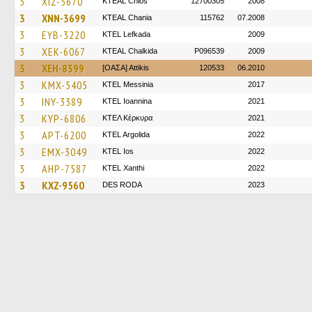
3
XIZ-5670
KTEAL Chios
12700305
2008
3
XNN-3699
KTEAL Chania
115762
07.2008
3
EYB-3220
KTEL Lefkada
2009
3
XEK-6067
KTEAL Chalkida
P096539
2009
3
XEH-8399
[ΟΑΣΑ] Αttikis
120533
06.2010
3
KMX-5405
KTEL Messinia
2017
3
INY-3389
KTEL Ioannina
2021
3
KYP-6806
ΚΤΕΛ Κέρκυρα
2021
3
APT-6200
KTEL Argolida
2022
3
EMX-3049
KTEL Ios
2022
3
AHP-7587
KTEL Xanthi
2022
3
KXZ-9560
DES RODA
2023