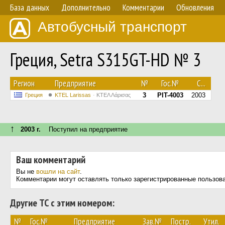
База данных
Дополнительно
Комментарии
Обновления
Автобусный транспорт
Греция, Setra S315GT-HD № 3
Регион
Предприятие
№
Гос.№
С...
3
PIT-4003
2003
Греция
KTEL Larissas
ΚΤΕΛ Λάρισας
↑
2003 г.
Поступил на предприятие
Ваш комментарий
Вы не
вошли на сайт
.
Комментарии могут оставлять только зарегистрированные пользов
Другие ТС с этим номером:
№
Гос.№
Предприятие
Зав.№
Постр.
Утил.