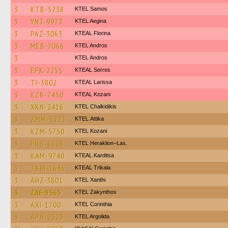
3
KTB-5238
KTEL Samos
3
YNT-9973
KTEL Aegina
3
PAZ-3063
KTEAL Florina
3
MEB-7066
KTEL Andros
3
KTEL Andros
3
EPK-2255
KTEAL Serres
3
TI-3802
KTEAL Larissa
3
KZB-7450
KTEAL Kozani
3
XKN-2416
ΚΤΕL Chalkidikis
3
ZMM-5223
KΤΕL Αttika
3
KZM-5750
ΚΤΕL Kozani
3
HKB-8128
KTEL Heraklion–Las.
3
KAM-9740
KTEAL Karditsa
3
TKM-1646
KTEAL Trikala
3
AHZ-3801
KTEL Xanthi
3
ZAE-9565
KTEL Zakynthos
3
AXI-1700
KTEL Corinthia
3
APN-2323
KTEL Argolida