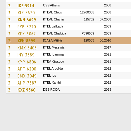
3
IKE-5914
CSS Athens
2008
3
XIZ-5670
KTEAL Chios
12700305
2008
3
XNN-3699
KTEAL Chania
115762
07.2008
3
EYB-3220
KTEL Lefkada
2009
3
XEK-6067
KTEAL Chalkida
P096539
2009
3
XEH-8399
[ΟΑΣΑ] Αttikis
120533
06.2010
3
KMX-5405
KTEL Messinia
2017
3
INY-3389
KTEL Ioannina
2021
3
KYP-6806
ΚΤΕΛ Κέρκυρα
2021
3
APT-6200
KTEL Argolida
2022
3
EMX-3049
KTEL Ios
2022
3
AHP-7587
KTEL Xanthi
2022
3
KXZ-9560
DES RODA
2023