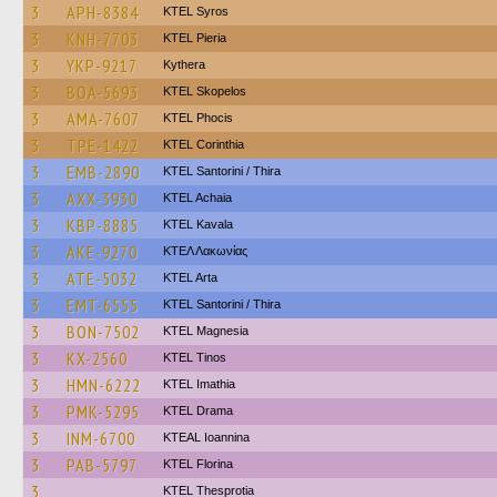
3
APH-8384
KTEL Syros
3
KNH-7703
KTEL Pieria
3
YKP-9217
Kythera
3
BOA-5693
KTEL Skopelos
3
AMA-7607
ΚΤΕL Phocis
3
TPE-1422
KTEL Corinthia
3
EMB-2890
KTEL Santorini / Thira
3
AXX-3930
KTEL Achaia
3
KBP-8885
KTEL Kavala
3
AKE-9270
ΚΤΕΛ Λακωνίας
3
ATE-5032
KTEL Arta
3
EMT-6555
KTEL Santorini / Thira
3
BON-7502
ΚΤΕL Magnesia
3
KX-2560
KTEL Tinos
3
HMN-6222
KTEL Imathia
3
PMK-5295
KTEL Drama
3
INM-6700
KTEAL Ioannina
3
PAB-5797
KTEL Florina
3
KTEL Thesprotia