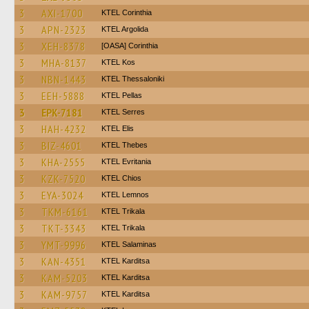
3
AXI-1700
KTEL Corinthia
3
APN-2323
KTEL Argolida
3
XEH-8378
[OASA] Corinthia
3
MHA-8137
KTEL Kos
3
NBN-1443
KTEL Thessaloniki
3
EEH-5888
KTEL Pellas
3
EPK-7181
KTEL Serres
3
HAH-4232
KTEL Elis
3
BIZ-4601
KTEL Thebes
3
KHA-2555
ΚΤΕL Evritania
3
KZK-7520
KTEL Chios
3
EYA-3024
KTEL Lemnos
3
TKM-6161
ΚΤΕL Τrikala
3
TKT-3343
ΚΤΕL Τrikala
3
YMT-9996
KTEL Salaminas
3
KAN-4351
ΚΤΕL Karditsa
3
KAM-5203
ΚΤΕL Karditsa
3
KAM-9757
ΚΤΕL Karditsa