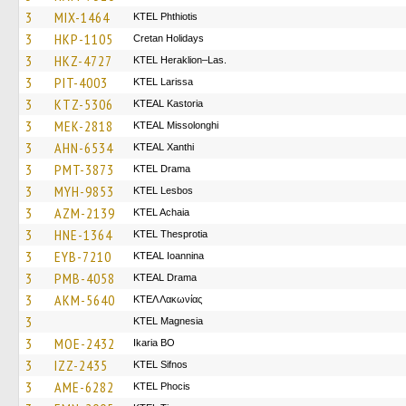
3
MIX-1464
ΚΤΕL Phthiotis
3
HKP-1105
Cretan Holidays
3
HKZ-4727
KTEL Heraklion–Las.
3
PIT-4003
KTEL Larissa
3
KTZ-5306
KTEAL Kastoria
3
MEK-2818
KTEAL Missolonghi
3
AHN-6534
KTEAL Xanthi
3
PMT-3873
KTEL Drama
3
MYH-9853
KTEL Lesbos
3
AZM-2139
KTEL Achaia
3
HNE-1364
KTEL Thesprotia
3
EYB-7210
KTEAL Ioannina
3
PMB-4058
KTEAL Drama
3
AKM-5640
ΚΤΕΛ Λακωνίας
3
ΚΤΕL Magnesia
3
MOE-2432
Ikaria BO
3
IZZ-2435
KTEL Sifnos
3
AME-6282
ΚΤΕL Phocis