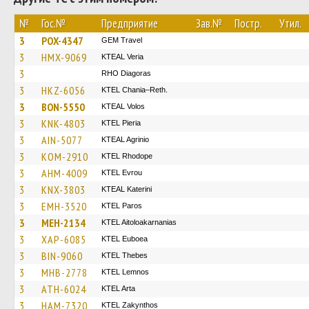
№
Гос.№
Предприятие
Зав.№
Постр.
Утил.
3
POX-4347
GEM Travel
3
HMX-9069
KTEAL Veria
3
RHO Diagoras
3
HKZ-6056
KTEL Chania–Reth.
3
BON-5550
KTEAL Volos
3
KNK-4803
KTEL Pieria
3
AIN-5077
KTEAL Agrinio
3
KOM-2910
KTEL Rhodope
3
AHM-4009
KTEL Evrou
3
KNX-3803
KTEAL Katerini
3
EMH-3520
KTEL Paros
3
MEH-2134
KTEL Aitoloakarnanias
3
XAP-6085
ΚΤΕL Euboea
3
BIN-9060
KTEL Thebes
3
MHB-2778
KTEL Lemnos
3
ATH-6024
KTEL Arta
3
HAM-7320
KTEL Zakynthos