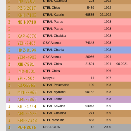
3
INK-9700
KTEAL Kalamata
203
1992
3
PZK-2017
KTEL Chios
5439
1992
3
KNH-7103
KTEAL Katerini
68535
02.1992
3
NBH-9710
KTEAL Patras
1993
3
KTEAL Patras
1993
3
XAP-6670
KTEAL Chalkida
1993
3
YEH-7403
OSY Афины
74348
1993
3
HKZ-8199
KTEAL Chania
1993
3
YEM-4903
OSY Афины
26036
1994
3
XIB-7881
KTEAL Chios
21591
1994
06.2021
3
IMX-8501
KTEL Chios
1996
3
YPI-5503
Маруси
14
1997
3
KZX-5865
KTEAL Ptolemaida
100
1998
3
MYH-7962
KTEAL Mytilene
90182
1998
3
AME-2868
KTEAL Lamia
1998
3
KBT-1744
KTEAL Kavalas
94043
1999
3
AME-2527
KTEAL Chalkida
271
1999
3
KMH-2338
KTEL Messinia
858
1999
3
POH-8026
DES RODA
42
2000