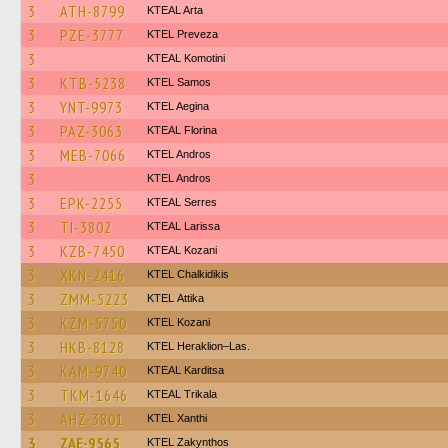
3
ATH-8799
KTEAL Arta
3
PZE-3777
KTEL Preveza
3
KTEAL Komotini
3
KTB-5238
KTEL Samos
3
YNT-9973
KTEL Aegina
3
PAZ-3063
KTEAL Florina
3
MEB-7066
KTEL Andros
3
KTEL Andros
3
EPK-2255
KTEAL Serres
3
TI-3802
KTEAL Larissa
3
KZB-7450
KTEAL Kozani
3
XKN-2416
ΚΤΕL Chalkidikis
3
ZMM-5223
KΤΕL Αttika
3
KZM-5750
ΚΤΕL Kozani
3
HKB-8128
KTEL Heraklion–Las.
3
KAM-9740
KTEAL Karditsa
3
TKM-1646
KTEAL Trikala
3
AHZ-3801
KTEL Xanthi
3
ZAE-9565
KTEL Zakynthos