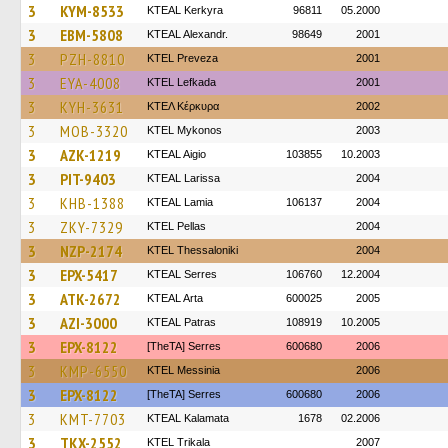
3
KYM-8533
KTEAL Kerkyra
96811
05.2000
3
EBM-5808
KTEAL Alexandr.
98649
2001
3
PZH-8810
KTEL Preveza
2001
3
EYA-4008
KTEL Lefkada
2001
3
KYH-3631
ΚΤΕΛ Κέρκυρα
2002
3
MOB-3320
KTEL Mykonos
2003
3
AZK-1219
KTEAL Aigio
103855
10.2003
3
PIT-9403
KTEAL Larissa
2004
3
KHB-1388
KTEAL Lamia
106137
2004
3
ZKY-7329
KTEL Pellas
2004
3
NZP-2174
KTEL Thessaloniki
2004
3
EPX-5417
KTEAL Serres
106760
12.2004
3
ATK-2672
KTEAL Arta
600025
2005
3
AZI-3000
KTEAL Patras
108919
10.2005
3
EPX-8122
[TheTA] Serres
600680
2006
3
KMP-6550
KTEL Messinia
2006
3
EPX-8122
[TheTA] Serres
600680
2006
3
KMT-7703
KTEAL Kalamata
1678
02.2006
3
TKX-2552
ΚΤΕL Τrikala
2007