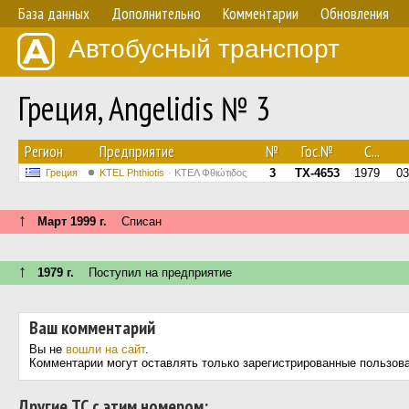
База данных
Дополнительно
Комментарии
Обновления
Автобусный транспорт
Греция, Angelidis № 3
Регион
Предприятие
№
Гос.№
С...
3
TX-4653
1979
03
Греция
ΚΤΕL Phthiotis
ΚΤΕΛ Φθιώτιδος
↑
Март 1999 г.
Списан
↑
1979 г.
Поступил на предприятие
Ваш комментарий
Вы не
вошли на сайт
.
Комментарии могут оставлять только зарегистрированные пользов
Другие ТС с этим номером: