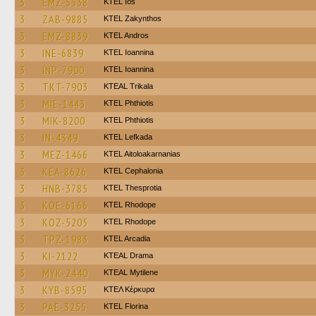
3
EMZ-5538
KTEL Ios
3
ZAB-9885
KTEL Zakynthos
3
EMZ-8839
KTEL Andros
3
INE-6839
KTEL Ioannina
3
INP-7900
KTEL Ioannina
3
TKT-7903
KTEAL Trikala
3
MIE-1443
ΚΤΕL Phthiotis
3
MIK-8200
ΚΤΕL Phthiotis
3
IN-4349
KTEL Lefkada
3
MEZ-1466
KTEL Aitoloakarnanias
3
KEA-8626
KTEL Cephalonia
3
HNB-3785
KTEL Thesprotia
3
KOE-6166
KTEL Rhodope
3
KOZ-5205
KTEL Rhodope
3
TPZ-1983
KTEL Arcadia
3
KI-2122
KTEAL Drama
3
MYK-2440
KTEAL Mytilene
3
KYB-8595
ΚΤΕΛ Κέρκυρα
3
PAE-3255
KTEL Florina