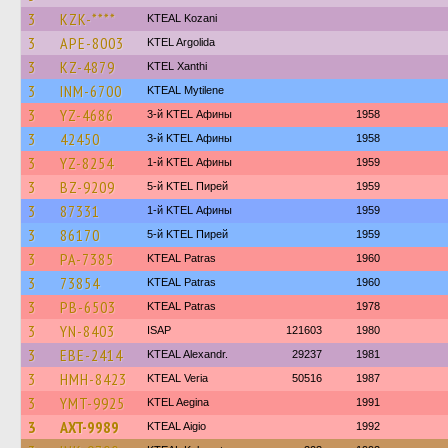
3
KZK-****
KTEAL Kozani
3
APE-8003
KTEL Argolida
3
KZ-4879
KTEL Xanthi
3
INM-6700
KTEAL Mytilene
3
YZ-4686
3-й KTEL Афины
1958
3
42450
3-й KTEL Афины
1958
3
YZ-8254
1-й KTEL Афины
1959
3
BZ-9209
5-й KTEL Пирей
1959
3
87331
1-й KTEL Афины
1959
3
86170
5-й KTEL Пирей
1959
3
PA-7385
KTEAL Patras
1960
3
73854
KTEAL Patras
1960
3
PB-6503
KTEAL Patras
1978
3
YN-8403
ISAP
121603
1980
3
EBE-2414
KTEAL Alexandr.
29237
1981
3
HMH-8423
KTEAL Veria
50516
1987
3
YMT-9925
KTEL Aegina
1991
3
AXT-9989
KTEAL Aigio
1992