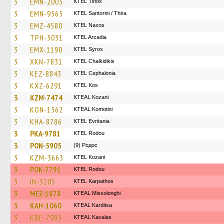
3
EMN-2005
KTEL Tinos
3
EMN-9565
KTEL Santorini / Thira
3
EMZ-4580
KTEL Naxos
3
TPH-5031
KTEL Arcadia
3
EMX-1190
KTEL Syros
3
XKN-7831
ΚΤΕL Chalkidikis
3
KEZ-8843
KTEL Cephalonia
3
KXZ-6291
KTEL Kos
3
KZM-7474
KTEAL Kozani
3
KON-1562
KTEAL Komotini
3
KHA-8786
ΚΤΕL Evritania
3
PKA-9781
ΚΤΕL Rodou
3
PON-5905
(9) Родос
3
KZM-3663
ΚΤΕL Kozani
3
POK-7791
ΚΤΕL Rodou
3
IN-3205
ΚΤΕL Karpathos
3
MEZ-1878
KTEAL Missolonghi
3
KAH-1060
KTEAL Karditsa
3
KBE-7985
KTEAL Kavalas