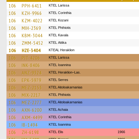
106
PPH-6411
KTEL Larissa
106
KZH-9966
KTEL Corinthia
106
KZM-4022
ΚΤΕL Kozani
106
MIH-2369
ΚΤΕL Phthiotis
106
KBM-3044
KTEL Kavala
106
ZMM-5452
KΤΕL Αttika
106
HZE-3404
KTEAL Heraklion
106
PIT-4206
KTEL Larissa
106
INK-8406
KTEL Ioannina
106
ANZ-9324
KTEL Heraklion–Las.
106
EPK-5979
KTEL Serres
106
MEZ-2153
KTEL Aitoloakarnanias
106
MIX-2217
ΚΤΕL Phthiotis
106
MEZ-2277
KTEL Aitoloakarnanias
106
AXN-6200
KTEL Achaia
106
AXM-4499
KTEL Corinthia
106
IB-1494
KTEL Ioannina
106
ZH-6198
KTEL Elis
1966