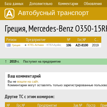
База данных
Дополнительно
Комментарии
Обновления
Автобусный транспорт
Греция, Mercedes-Benz O350-15
Регион
Предприятие
№
Гос.№
С...
KTEL Achaias
ΚΤΕΛ Αχαΐας
106
AZI-8100
2019
Греция
↑
2019 г.
Поступил на предприятие
Ваш комментарий
Вы не
вошли на сайт
.
Комментарии могут оставлять только зарегистрированные пользов
Другие ТС с этим номером:
№
Гос.№
Предприятие
Зав.№
Постр.
При