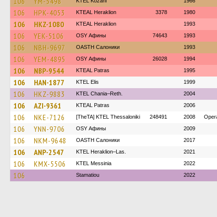
106
YM-5498
ΚΤΕL Kozani
1966
106
HPK-4053
KTEAL Heraklion
3378
1980
106
HKZ-1080
KTEAL Heraklion
1993
106
YEK-5106
OSY Афины
74643
1993
106
NBH-9697
OASTH Салоники
1993
106
YEM-4895
OSY Афины
26028
1994
106
NBP-9544
KTEAL Patras
1995
106
HAN-1877
KTEL Elis
1999
106
HKZ-9883
KTEL Chania–Reth.
2004
106
AZI-9361
KTEAL Patras
2006
106
NKE-7126
[TheTA] KTEL Thessaloniki
248491
2008
Oper
106
YNN-9706
OSY Афины
2009
106
NKM-9648
OASTH Салоники
2017
106
ANP-2547
KTEL Heraklion–Las.
2021
106
KMX-5506
KTEL Messinia
2022
106
Stamatiou
2022