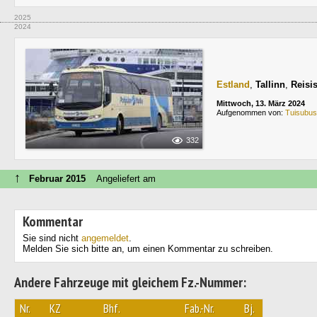
2025
2024
Estland
,
Tallinn
,
Reisi
Mittwoch, 13. März 2024
Aufgenommen von:
Tuisubus
332
↑
Februar 2015
Angeliefert am
Kommentar
Sie sind nicht
angemeldet
.
Melden Sie sich bitte an, um einen Kommentar zu schreiben.
Andere Fahrzeuge mit gleichem Fz.-Nummer:
Nr.
KZ
Bhf.
Fab.-Nr.
Bj.