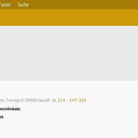
Forum
Suche
nz Travego II 15RHD facelift
Nr.
214 · JHT-324
nrotinkatu
25