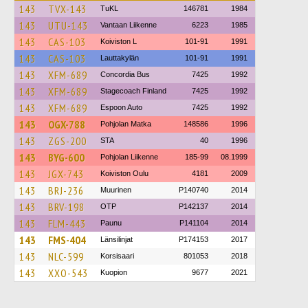
143
TVX-143
TuKL
146781
1984
143
UTU-143
Vantaan Liikenne
6223
1985
143
CAS-103
Koiviston L
101-91
1991
143
CAS-103
Lauttakylän
101-91
1991
143
XFM-689
Concordia Bus
7425
1992
143
XFM-689
Stagecoach Finland
7425
1992
143
XFM-689
Espoon Auto
7425
1992
143
OGX-788
Pohjolan Matka
148586
1996
143
ZGS-200
STA
40
1996
143
BYG-600
Pohjolan Liikenne
185-99
08.1999
143
JGX-743
Koiviston Oulu
4181
2009
143
BRJ-236
Muurinen
P140740
2014
143
BRV-198
OTP
P142137
2014
143
FLM-443
Paunu
P141104
2014
143
FMS-404
Länsilinjat
P174153
2017
143
NLC-599
Korsisaari
801053
2018
143
XXO-543
Kuopion
9677
2021