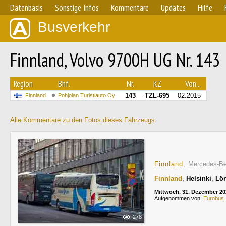
Datenbasis
Sonstige Infos
Kommentare
Updates
Hilfe
Busverkehr
Finnland, Volvo 9700H UG Nr. 143
Region
Bhf.
Nr.
KZ
Von...
143
TZL-695
02.2015
Finnland
Pohjolan Turistiauto Oy
Alle Kommentare zu den Fotos dieses Fahrzeugs
Finnland
, Mercedes-Be
Finnland
,
Helsinki
,
Lön
Mittwoch, 31. Dezember 20
Aufgenommen von:
Eurobus
278