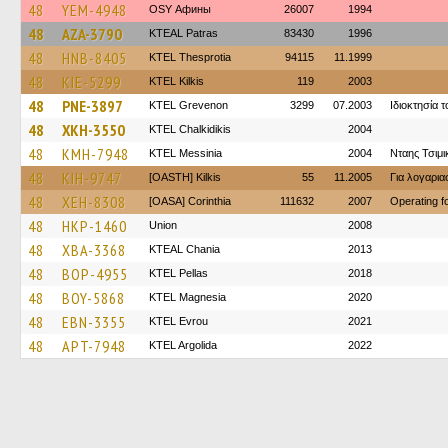
48
YEM-4948
OSY Афины
26007
1994
48
AZA-3790
KTEAL Patras
83430
1996
48
HNB-8405
KTEL Thesprotia
94115
11.1999
48
KIE-5299
KTEL Kilkis
119
2003
48
PNE-3897
ΚΤΕL Grevenon
3299
07.2003
Ιδιοκτησία 
48
XKH-3550
ΚΤΕL Chalkidikis
2004
48
KMH-7948
KTEL Messinia
2004
Νταης Τσιμι
48
KIH-9747
[OASTH] Kilkis
55
11.2005
Για λογαρι
48
XEH-8308
[OASA] Corinthia
111632
2007
Operating 
48
HKP-1460
Union
2008
48
XBA-3368
KTEAL Chania
2013
48
BOP-4955
KTEL Pellas
2018
48
BOY-5868
ΚΤΕL Magnesia
2020
48
EBN-3355
KTEL Evrou
2021
48
APT-7948
KTEL Argolida
2022