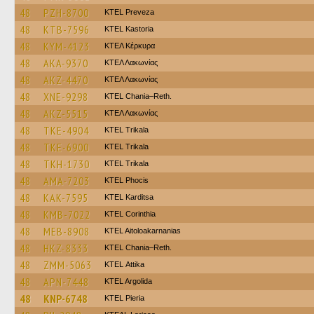
48
PZH-8700
KTEL Preveza
48
KTB-7596
KTEL Kastoria
48
KYM-4123
ΚΤΕΛ Κέρκυρα
48
AKA-9370
ΚΤΕΛ Λακωνίας
48
AKZ-4470
ΚΤΕΛ Λακωνίας
48
XNE-9298
KTEL Chania–Reth.
48
AKZ-5515
ΚΤΕΛ Λακωνίας
48
TKE-4904
ΚΤΕL Τrikala
48
TKE-6900
ΚΤΕL Τrikala
48
TKH-1730
ΚΤΕL Τrikala
48
AMA-7203
ΚΤΕL Phocis
48
KAK-7595
ΚΤΕL Karditsa
48
KMB-7022
KTEL Corinthia
48
MEB-8908
KTEL Aitoloakarnanias
48
HKZ-8333
KTEL Chania–Reth.
48
ZMM-5063
KΤΕL Αttika
48
APN-7448
KTEL Argolida
48
KNP-6748
KTEL Pieria