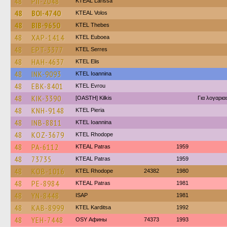
48
PII-2048
KTEAL Larissa
48
BOI-4740
KTEAL Volos
48
BIB-9650
KTEL Thebes
48
XAP-1414
ΚΤΕL Euboea
48
EPT-3377
KTEL Serres
48
HAH-4637
KTEL Elis
48
INK-9093
KTEL Ioannina
48
EBK-8401
KTEL Evrou
48
KIK-3390
[OASTH] Kilkis
Για λογαρι
48
KNH-9148
KTEL Pieria
48
INB-8811
KTEL Ioannina
48
KOZ-3679
KTEL Rhodope
48
PA-6112
KTEAL Patras
1959
48
73735
KTEAL Patras
1959
48
KOB-1016
KTEL Rhodope
24382
1980
48
PE-8984
KTEAL Patras
1981
48
YN-8448
ISAP
1981
48
KAB-8999
ΚΤΕL Karditsa
1992
48
YEH-7448
OSY Афины
74373
1993