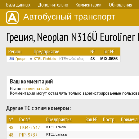
База данных
Дополнительно
Комментарии
Обновления
Автобусный транспорт
Греция, Neoplan N316Ü Euroliner
Регион
Предприятие
№
Гос.№
48
MIX-8686
Греция
ΚΤΕL Phthiotis
ΚΤΕΛ Φθιώτιδος
Ваш комментарий
Вы не
вошли на сайт
.
Комментарии могут оставлять только зарегистрированные пользов
Другие ТС с этим номером:
№
Гос.№
Предприятие
Зав.№
Постр.
Примеча
48
TKM-5537
ΚΤΕL Τrikala
48
PIP-9737
KTEL Larissa