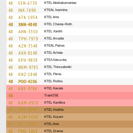
48
EEN-6730
KTEL Aitoloakarnanias
48
INX-7690
KTEAL Ioannina
48
ATK-1934
KTEL Arta
48
XNN-4848
KTEL Chania–Reth.
48
AHN-3350
KTEL Xanthi
48
TPH-7979
KTEL Arcadia
48
AZN-3548
KTEAL Patras
48
AXX-8148
KTEL Achaia
48
KPH-9838
ΚΤΕΛ Λακωνίας
48
NKM-9785
KTEL Thessaloniki
48
KNZ-1848
KTEL Pieria
48
POO-4206
ΚΤΕL Rodou
48
KBE-9786
KTEL Kavala
48
TrainΟSE
48
KAM-8970
ΚΤΕL Karditsa
48
HMK-9848
KTEL Imathia
48
KZM-1690
ΚΤΕL Kozani
48
ATE-3588
KTEL Arta
48
PMK-5002
KTEL Drama