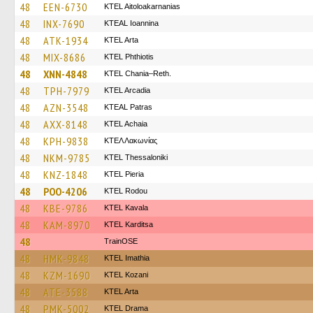
48
EEN-6730
KTEL Aitoloakarnanias
48
INX-7690
KTEAL Ioannina
48
ATK-1934
KTEL Arta
48
MIX-8686
ΚΤΕL Phthiotis
48
XNN-4848
KTEL Chania–Reth.
48
TPH-7979
KTEL Arcadia
48
AZN-3548
KTEAL Patras
48
AXX-8148
KTEL Achaia
48
KPH-9838
ΚΤΕΛ Λακωνίας
48
NKM-9785
KTEL Thessaloniki
48
KNZ-1848
KTEL Pieria
48
POO-4206
ΚΤΕL Rodou
48
KBE-9786
KTEL Kavala
48
KAM-8970
ΚΤΕL Karditsa
48
TrainΟSE
48
HMK-9848
KTEL Imathia
48
KZM-1690
ΚΤΕL Kozani
48
ATE-3588
KTEL Arta
48
PMK-5002
KTEL Drama