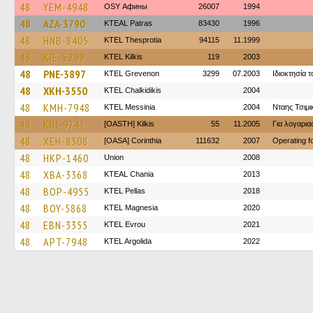
48
YEM-4948
OSY Афины
26007
1994
48
AZA-3790
KTEAL Patras
83430
1996
48
HNB-8405
KTEL Thesprotia
94115
11.1999
48
KIE-5299
KTEL Kilkis
119
2003
48
PNE-3897
ΚΤΕL Grevenon
3299
07.2003
Ιδιοκτησία 
48
XKH-3550
ΚΤΕL Chalkidikis
2004
48
KMH-7948
KTEL Messinia
2004
Νταης Τσιμι
48
KIH-9747
[OASTH] Kilkis
55
11.2005
Για λογαρι
48
XEH-8308
[OASA] Corinthia
111632
2007
Operating 
48
HKP-1460
Union
2008
48
XBA-3368
KTEAL Chania
2013
48
BOP-4955
KTEL Pellas
2018
48
BOY-5868
ΚΤΕL Magnesia
2020
48
EBN-3355
KTEL Evrou
2021
48
APT-7948
KTEL Argolida
2022