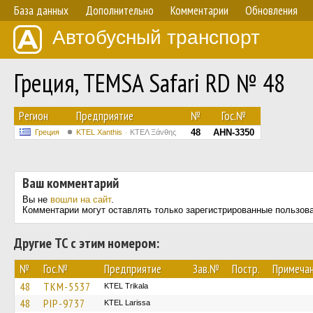
База данных
Дополнительно
Комментарии
Обновления
Автобусный транспорт
Греция, TEMSA Safari RD № 48
Регион
Предприятие
№
Гос.№
48
AHN-3350
Греция
KTEL Xanthis
ΚΤΕΛ Ξάνθης
Ваш комментарий
Вы не
вошли на сайт
.
Комментарии могут оставлять только зарегистрированные пользов
Другие ТС с этим номером:
№
Гос.№
Предприятие
Зав.№
Постр.
Примеча
48
TKM-5537
ΚΤΕL Τrikala
48
PIP-9737
KTEL Larissa