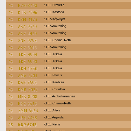
48
PZH-8700
KTEL Preveza
48
KTB-7596
KTEL Kastoria
48
KYM-4123
ΚΤΕΛ Κέρκυρα
48
AKA-9370
ΚΤΕΛ Λακωνίας
48
AKZ-4470
ΚΤΕΛ Λακωνίας
48
XNE-9298
KTEL Chania–Reth.
48
AKZ-5515
ΚΤΕΛ Λακωνίας
48
TKE-4904
ΚΤΕL Τrikala
48
TKE-6900
ΚΤΕL Τrikala
48
TKH-1730
ΚΤΕL Τrikala
48
AMA-7203
ΚΤΕL Phocis
48
KAK-7595
ΚΤΕL Karditsa
48
KMB-7022
KTEL Corinthia
48
MEB-8908
KTEL Aitoloakarnanias
48
HKZ-8333
KTEL Chania–Reth.
48
ZMM-5063
KΤΕL Αttika
48
APN-7448
KTEL Argolida
48
KNP-6748
KTEL Pieria