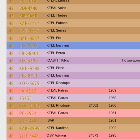
48
PII-2048
KTEAL Larissa
48
BOI-4740
KTEAL Volos
48
BIB-9650
KTEL Thebes
48
XAP-1414
ΚΤΕL Euboea
48
EPT-3377
KTEL Serres
48
HAH-4637
KTEL Elis
48
INK-9093
KTEL Ioannina
48
EBK-8401
KTEL Evrou
48
KIK-3390
[OASTH] Kilkis
Για λογαρι
48
KNH-9148
KTEL Pieria
48
INB-8811
KTEL Ioannina
48
KOZ-3679
KTEL Rhodope
48
PA-6112
KTEAL Patras
1959
48
73735
KTEAL Patras
1959
48
KOB-1016
KTEL Rhodope
24382
1980
48
PE-8984
KTEAL Patras
1981
48
YN-8448
ISAP
1981
48
KAB-8999
ΚΤΕL Karditsa
1992
48
YEH-7448
OSY Афины
74373
1993