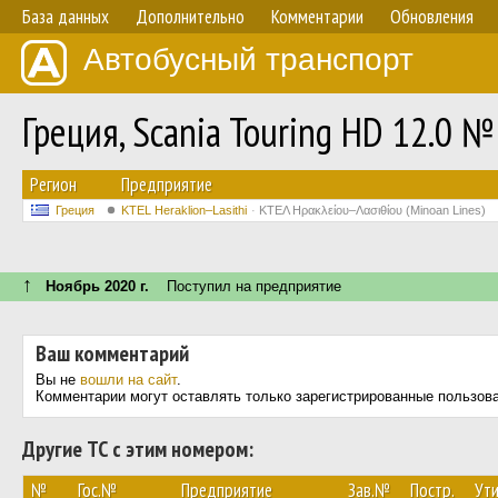
База данных
Дополнительно
Комментарии
Обновления
Автобусный транспорт
Греция, Scania Touring HD 12.0 №
Регион
Предприятие
Греция
KTEL Heraklion–Lasithi
ΚΤΕΛ Ηρακλείου–Λασιθίου (Minoan Lines)
↑
Ноябрь 2020 г.
Поступил на предприятие
Ваш комментарий
Вы не
вошли на сайт
.
Комментарии могут оставлять только зарегистрированные пользов
Другие ТС с этим номером:
№
Гос.№
Предприятие
Зав.№
Постр.
Ути