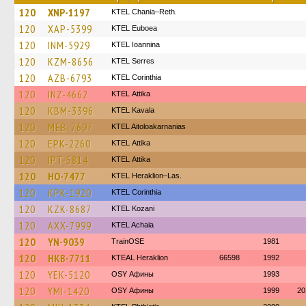
120
XNP-1197
KTEL Chania–Reth.
120
XAP-5399
ΚΤΕL Euboea
120
INM-5929
KTEL Ioannina
120
KZM-8656
KTEL Serres
120
AZB-6793
KTEL Corinthia
120
INZ-4662
KΤΕL Αttika
120
KBM-3396
KTEL Kavala
120
MEB-7697
KTEL Aitoloakarnanias
120
EPK-2260
KΤΕL Αttika
120
IPT-5814
KΤΕL Αttika
120
HO-7477
KTEL Heraklion–Las.
120
KPK-1920
KTEL Corinthia
120
KZK-8687
ΚΤΕL Kozani
120
AXX-7999
KTEL Achaia
120
YN-9039
TrainΟSE
1981
120
HKB-7711
KTEAL Heraklion
66598
1992
120
YEK-5120
OSY Афины
1993
120
YMI-1420
OSY Афины
1999
20