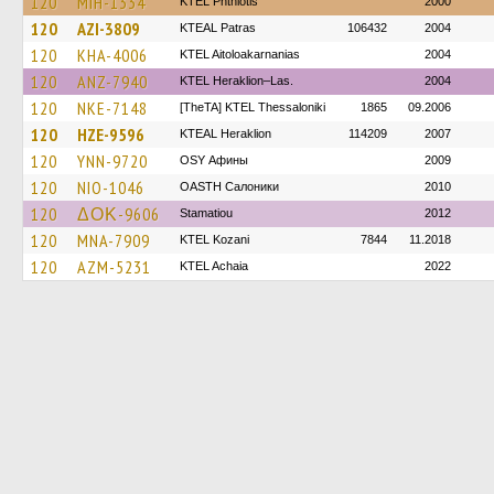
120
MIH-1334
ΚΤΕL Phthiotis
2000
120
AZI-3809
KTEAL Patras
106432
2004
120
KHA-4006
KTEL Aitoloakarnanias
2004
120
ANZ-7940
KTEL Heraklion–Las.
2004
120
NKE-7148
[TheTA] KTEL Thessaloniki
1865
09.2006
120
HZE-9596
KTEAL Heraklion
114209
2007
120
YNN-9720
OSY Афины
2009
120
NIO-1046
OASTH Салоники
2010
120
ΔΟΚ-9606
Stamatiou
2012
120
MNA-7909
ΚΤΕL Kozani
7844
11.2018
120
AZM-5231
KTEL Achaia
2022