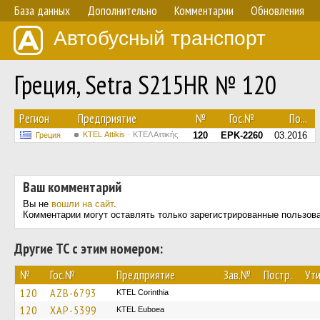
База данных
Дополнительно
Комментарии
Обновления
Автобусный транспорт
Греция, Setra S215HR № 120
Регион
Предприятие
№
Гос.№
По...
KΤΕL Αttikis
ΚΤΕΛ Αττικής
120
EPK-2260
03.2016
Греция
Ваш комментарий
Вы не
вошли на сайт
.
Комментарии могут оставлять только зарегистрированные пользов
Другие ТС с этим номером:
№
Гос.№
Предприятие
Зав.№
Постр.
Ути
120
AZB-6793
KTEL Corinthia
120
XAP-5399
ΚΤΕL Euboea