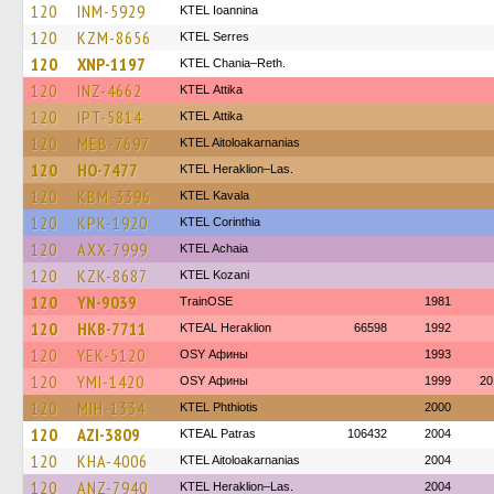
120
INM-5929
KTEL Ioannina
120
KZM-8656
KTEL Serres
120
XNP-1197
KTEL Chania–Reth.
120
INZ-4662
KΤΕL Αttika
120
IPT-5814
KΤΕL Αttika
120
MEB-7697
KTEL Aitoloakarnanias
120
HO-7477
KTEL Heraklion–Las.
120
KBM-3396
KTEL Kavala
120
KPK-1920
KTEL Corinthia
120
AXX-7999
KTEL Achaia
120
KZK-8687
ΚΤΕL Kozani
120
YN-9039
TrainΟSE
1981
120
HKB-7711
KTEAL Heraklion
66598
1992
120
YEK-5120
OSY Афины
1993
120
YMI-1420
OSY Афины
1999
20
120
MIH-1334
ΚΤΕL Phthiotis
2000
120
AZI-3809
KTEAL Patras
106432
2004
120
KHA-4006
KTEL Aitoloakarnanias
2004
120
ANZ-7940
KTEL Heraklion–Las.
2004