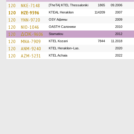
120
NKE-7148
[TheTA] KTEL Thessaloniki
1865
09.2006
120
HZE-9596
KTEAL Heraklion
114209
2007
120
YNN-9720
OSY Афины
2009
120
NIO-1046
OASTH Салоники
2010
120
ΔΟΚ-9606
Stamatiou
2012
120
MNA-7909
ΚΤΕL Kozani
7844
11.2018
120
ANM-9240
KTEL Heraklion–Las.
2020
120
AZM-5231
KTEL Achaia
2022