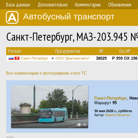
База данных
Дополнительно
Комментарии
Обновления
Автобусный транспорт
Санкт-Петербург, МАЗ-203.945 
Регион
Предприятие
№
Гос.№
38029
Р 959 ОХ 198
Санкт-Петербург
ООО "Домтрансавто"
Все комментарии к фотографиям этого ТС
Санкт-Петербург
,
Нев
Маршрут
95
30 мая 2026 г., суббота
Автор:
Кирилл Величко
91
2026