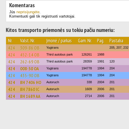
Komentaras
Jūs
neprisijungėte
.
Komentuoti gali tik registruoti vartotojai.
Kitos transporto priemonės su tokiu pačiu numeriu:
Nr.
Valst. Nr.
Įmonė / parkas
Gam. Nr.
Pag.
Pastaba
424
309-86 ОВ
Yugtrans
205, 207, 232
424
452-14 ОВ
Third autobus park
126261
1988
424
262-69 ОВ
Third autobus park
28359
1991
120
424
008-30 ОА
Yugtrans
194778
1994
204
424
435-90 ОВ
Yugtrans
194778
1994
204
424
BH 7406 HO
Autoruch
338
2004
201
424
BH 7860 IC
Autoruch
1609
2006
201
424
BH 1689 AA
Autoruch
2714
2006
201