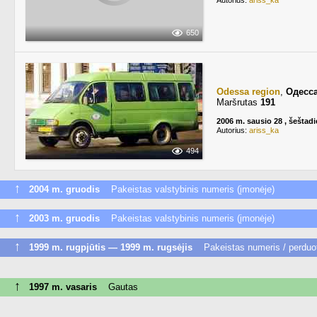
Autorius:
ariss_ka
650
Odessa region
,
Одесс
Maršrutas
191
2006 m. sausio 28 , šeštadi
Autorius:
ariss_ka
494
↑
2004 m. gruodis
Pakeistas valstybinis numeris (įmonėje)
↑
2003 m. gruodis
Pakeistas valstybinis numeris (įmonėje)
↑
1999 m. rugpjūtis — 1999 m. rugsėjis
Pakeistas numeris / perduot
↑
1997 m. vasaris
Gautas