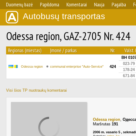
Duomenų bazė
Papildoma
Komentarai
Nauja
Pagalba
F
Autobusų transportas
Odessa region, GAZ-2705 Nr. 424
Regionas (miestas)
Įmonė / parkas
Nr.
Valst. 
BH 010
023-79
424
Odessa region
communal enterprise "Auto-Service"
178-24
671-84
Visi šios TP nuotraukų komentarai
Odessa region
,
Одесс
Maršrutas
191
2006 m. vasario 5 , sekmad