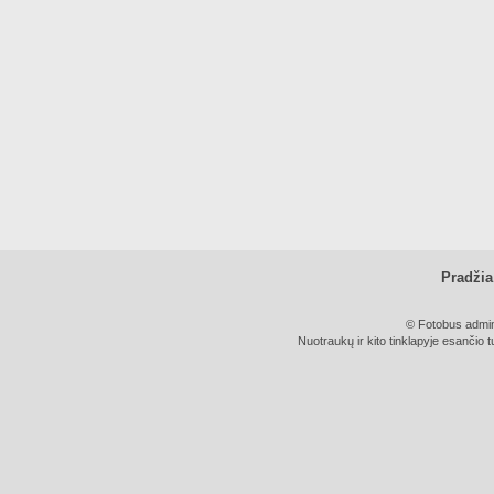
Pradžia
© Fotobus admini
Nuotraukų ir kito tinklapyje esančio t