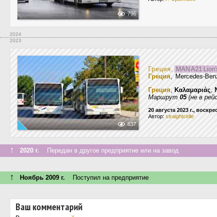
796
2024
2023
Греция
,
MAN A21 Lion'
Греция
, Mercedes-Benz
Греция
,
Καλαμαριάς
,
Маршрут
05
(не в рей
20 августа 2023 г., воскр
Автор:
straightcelle
837
↑
2020 г.
Передан в другое предприятие или на завод
↑
Ноябрь 2009 г.
Поступил на предприятие
Ваш комментарий