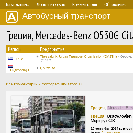
База данных
Дополнительно
Комментарии
Обновления
Автобусный транспорт
Греция, Mercedes-Benz O530G Cit
Регион
Предприятие
Thessaloniki Urban Transport Organization (OASTH)
Οργανισ
Греция
(ΟΑΣΘ)
Qbuzz BV
Нидерланды
Все комментарии к фотографиям этого ТС
Греция
,
Mercedes-Benz
Греция
,
Θεσσαλονίκη
Маршрут
02K
10 сентября 2024 г., втор
Автор:
Г. Фропткинг