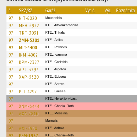
č.
SPZ/RZ
Garáž
Výr. č.
Výr.
Poznámka
97
NIT-6020
Mouzenidis
97
MEH-6922
KTEL Aitoloakarnanias
97
TKT-3031
ΚΤΕL Τrikala
97
ZMM-5201
KΤΕL Αttika
97
MIT-4400
ΚΤΕL Phthiotis
97
INM-4002
KTEL Ioannina
97
KPM-2327
KTEL Corinthia
97
APT-3297
KTEL Argolida
97
XAP-5320
ΚΤΕL Euboea
97
KTEL Serres
97
PIT-4297
KTEL Larissa
97
KTEL Heraklion–Las.
97
XNM-6444
KTEL Chania–Reth.
97
AXA-7810
KTEL Messinia
97
Maroulis
97
AXI-2950
KTEL Achaia
97
PEM-1937
KTEL Chania–Reth.