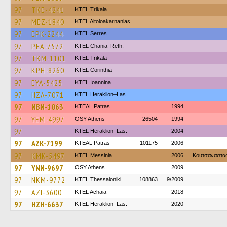
97
TKE-4241
ΚΤΕL Τrikala
97
MEZ-1840
KTEL Aitoloakarnanias
97
EPK-2244
KTEL Serres
97
PEA-7572
KTEL Chania–Reth.
97
TKM-1101
ΚΤΕL Τrikala
97
KPH-8260
KTEL Corinthia
97
EYA-5425
KTEL Ioannina
97
HZA-7071
KTEL Heraklion–Las.
97
NBN-1063
KTEAL Patras
1994
97
YEM-4997
OSY Athens
26504
1994
97
KTEL Heraklion–Las.
2004
97
AZK-7199
KTEAL Patras
101175
2006
97
KMK-5497
KTEL Messinia
2006
Κουτσαναστα
97
YNN-9697
OSY Athens
2009
97
NKM-9772
KTEL Thessaloniki
108863
9/2009
97
AZI-3600
KTEL Achaia
2018
97
HZH-6637
KTEL Heraklion–Las.
2020