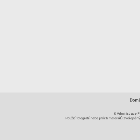
Dom
© Administrace F
Použití fotografií nebo jiných materiálů zveřejně