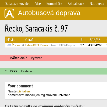
Databáze vozidel
Více
Komentáře
Aktualizace
Nápověda
Autobusová doprava
Řecko, Saracakis č. 97
Město
Garáž
č.
SPZ/RZ
97
AXP-4266
Řecko
Urban KTEL Patras
Αστικό ΚΤΕΛ Πατρών
↑
květen 2007
Vyřazen
↑
????
Dodano
Your comment
Nejste
přihlášeni
.
Komentovat mohou jen registrovaní uživatelé.
Ostatní vozidla se stejnými evidenčními čísly: