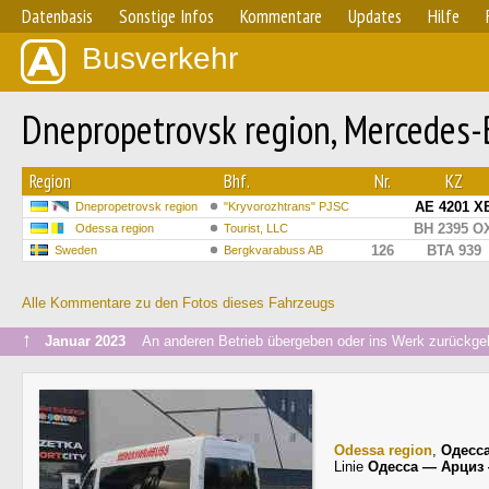
Datenbasis
Sonstige Infos
Kommentare
Updates
Hilfe
Busverkehr
Dnepropetrovsk region, Mercedes-B
Region
Bhf.
Nr.
KZ
AE 4201 X
Dnepropetrovsk region
"Kryvorozhtrans" PJSC
BH 2395 O
Odessa region
Tourist, LLC
126
BTA 939
Sweden
Bergkvarabuss AB
Alle Kommentare zu den Fotos dieses Fahrzeugs
↑
Januar 2023
An anderen Betrieb übergeben oder ins Werk zurückge
Odessa region
,
Одесс
Linie
Одесса — Арциз