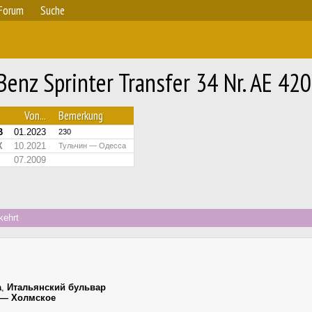
Forum
Suche
enz Sprinter Transfer 34 Nr. AE 42
Von...
Bemerkung
B
01.2023
230
X
10.2021
Тульчин — Одесса
07.2009
kehrt
а
,
Итальянский бульвар
 — Холмское