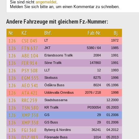
Sie sind nicht
angemeldet
.
Melden Sie sich bitte an, um einen Kommentar zu schreiben.
Andere Fahrzeuge mit gleichem Fz.-Nummer:
Nr.
KZ
Bhf.
Fab.-Nr.
Bj.
126
CSE 045
LT
1972
126
FTN 637
JKT
5380 / 64
1985
126
ABE 104
Erlandssons Trafik
2084
1991
126
FER 914
Söne Trafik
147860
1991
126
PSY 508
LLT
12
1993
126
EGM 555
Skebuss
8275
1996
126
AEO 541
Ödåkra Buss
8024
05.1996
126
ATA 421
Uddevalla Omnibus
2076 / 218
1998
126
RRC 259
Stadsbussarna
12.2000
126
TSN 580
KR Trafik
P030054
05.2003
126
XMP 358
GS
29
01.2006
126
XMP 358
GS Buss
29
01.2006
126
FGJ 368
Byberg & Nordins
36241
04.2012
126
DSZ 983
Förenade Buss
1014
05.2013