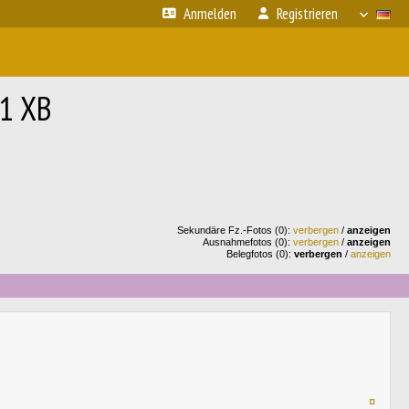
Anmelden
Registrieren
01 XB
Sekundäre Fz.-Fotos (0):
verbergen
/
anzeigen
Ausnahmefotos (0):
verbergen
/
anzeigen
Belegfotos (0):
verbergen
/
anzeigen
¤