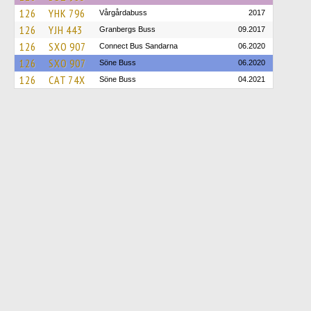
126
YHK 796
Vårgårdabuss
2017
126
YJH 443
Granbergs Buss
09.2017
126
SXO 907
Connect Bus Sandarna
06.2020
126
SXO 907
Söne Buss
06.2020
126
CAT 74X
Söne Buss
04.2021