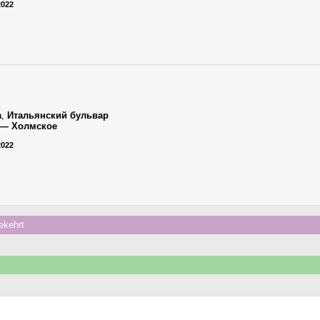
2022
а
,
Итальянский бульвар
 — Холмское
2022
ekehrt