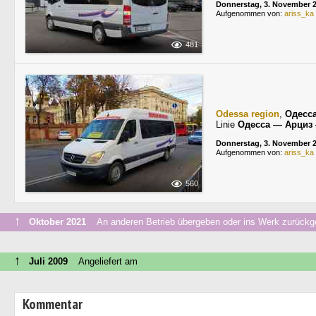
Donnerstag, 3. November 
Aufgenommen von:
ariss_ka
481
Odessa region
,
Одесс
Linie
Одесса — Арциз
Donnerstag, 3. November 
Aufgenommen von:
ariss_ka
560
↑
Oktober 2021
An anderen Betrieb übergeben oder ins Werk zurückg
↑
Juli 2009
Angeliefert am
Kommentar