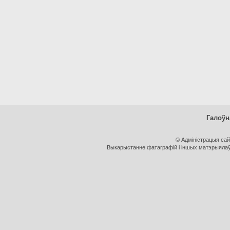
Галоўн
© Адміністрацыя са
Выкарыстанне фатаграфій і іншых матэрыялаў, 