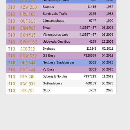
310
LAU 192
310
AZW 210
Swebus
11416
1984
310
NRU 605
Sundsvalls Trafik
2175
1988
310
OUF 810
Jämtlandsbuss
6747
1990
310
BGN 913
Bivab
413657 457
05.2008
310
BGN 913
Vänersborgs Linje
413657 457
05.2008
310
BWM 062
Uddevalla Omnibus
4288
12.2009
310
SCX 382
Skebuss
1132-3
02.2011
310
DHW 329
GS Buss
P120569
04.2012
310
DUC 444
Nettbuss Stadsbussar
B362
06.2013
310
DUC 444
Vy Buss
B362
06.2013
310
FRM 28L
Byberg & Nordins
P197213
11.2019
310
RGG 93S
Gotlandsbuss
400139
05.2023
310
JKB 79J
GUB
3X32
2025