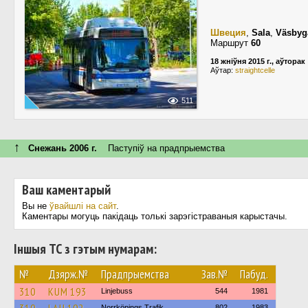
Швеция
,
Sala
,
Väsbyg
Маршрут
60
18 жніўня 2015 г., аўторак
Аўтар:
straightcelle
511
↑
Снежань 2006 г.
Паступiў на прадпрыемства
Ваш каментарый
Вы не
ўвайшлі на сайт
.
Каментары могуць пакідаць толькі зарэгістраваныя карыстачы.
Іншыя ТС з гэтым нумарам:
№
Дзярж.№
Прадпрыемства
Зав.№
Пабуд.
310
KUM 193
Linjebuss
544
1981
Norrköpings Trafik
802
1983