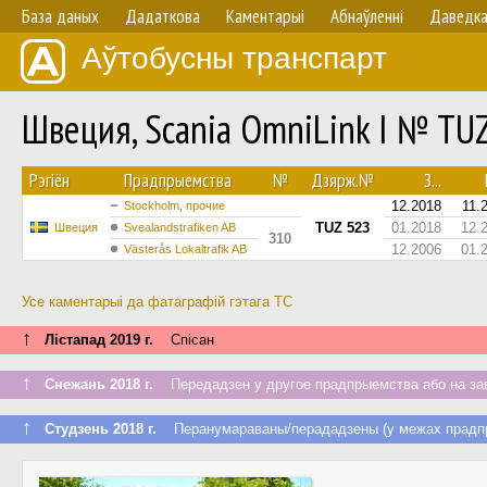
База даных
Дадаткова
Каментарыі
Абнаўленнi
Даведк
Аўтобусны транспарт
Швеция, Scania OmniLink I № TU
Рэгіён
Прадпрыемства
№
Дзярж.№
З...
12.2018
11.
Stockholm, прочие
TUZ 523
01.2018
12.
Швеция
Svealandstrafiken AB
310
12.2006
01.
Västerås Lokaltrafik AB
Усе каментарыі да фатаграфій гэтага ТС
↑
Лістапад 2019 г.
Спісан
↑
Снежань 2018 г.
Передадзен у другое прадпрыемства або на за
↑
Студзень 2018 г.
Перанумараваны/перададзены (у межах прадп