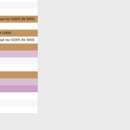
ασμό του ΟΑΣΘ (№ 5043)
for OASA
ασμό του ΟΣΕΘ (№ 3043)