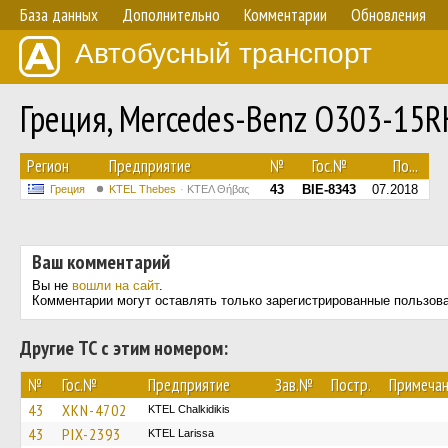
База данных
Дополнительно
Комментарии
Обновления
Автобусный транспорт
Греция, Mercedes-Benz O303-15
Регион
Предприятие
№
Гос.№
По...
43
BIE-8343
07.2018
Греция
KTEL Thebes
ΚΤΕΛ Θήβας
Ваш комментарий
Вы не
вошли на сайт
.
Комментарии могут оставлять только зарегистрированные пользов
Другие ТС с этим номером:
№
Гос.№
Предприятие
Зав.№
Постр.
Примеча
43
XKN-4702
ΚΤΕL Chalkidikis
43
PIX-2393
KTEL Larissa