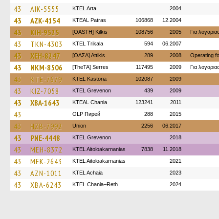
43
AIK-5555
KTEL Arta
2004
43
AZK-4154
KTEAL Patras
106868
12.2004
43
KIH-9525
[OASTH] Kilkis
108756
2005
Για λογαρι
43
TKN-4303
ΚΤΕL Τrikala
594
06.2007
43
XEH-8247
[ΟΑΣΑ] Αttikis
289
2008
Operating 
43
NKM-8506
[TheTA] Serres
117495
2009
Για λογαρι
43
KTE-7679
KTEL Kastoria
102087
2009
43
KIZ-7058
ΚΤΕL Grevenon
439
2009
43
XBA-1643
KTEAL Chania
123241
2011
43
OLP Пирей
288
2015
43
HZB-7992
Union
2256
06.2017
43
PNE-4448
ΚΤΕL Grevenon
2018
43
MEH-8372
KTEL Aitoloakarnanias
7838
11.2018
43
MEK-2643
KTEL Aitoloakarnanias
2021
43
AZN-1011
KTEL Achaia
2023
43
XBA-6243
KTEL Chania–Reth.
2024