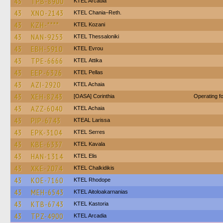
43
TPB-8900
KTEL Arcadia
43
XNO-2143
KTEL Chania–Reth.
43
KZH-****
ΚΤΕL Kozani
43
NAN-9253
KTEL Thessaloniki
43
EBH-5910
KTEL Evrou
43
TPE-6666
KΤΕL Αttika
43
EEP-6326
KTEL Pellas
43
AZI-2920
KTEL Achaia
43
XEH-8243
[OASA] Corinthia
Operating 
43
AZZ-6040
KTEL Achaia
43
PIP-6743
KTEAL Larissa
43
EPK-3104
KTEL Serres
43
KBE-6337
KTEL Kavala
43
HAN-1314
KTEL Elis
43
XKE-2074
ΚΤΕL Chalkidikis
43
KOE-7160
KTEL Rhodope
43
MEH-6543
KTEL Aitoloakarnanias
43
KTB-6743
KTEL Kastoria
43
TPZ-4900
KTEL Arcadia