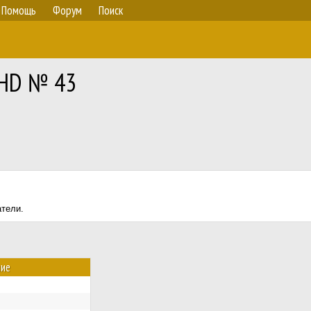
Помощь
Форум
Поиск
RHD № 43
атели.
ние