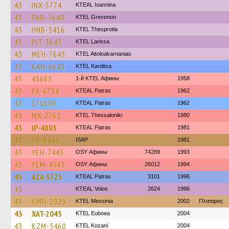
43
INX-5774
KTEAL Ioannina
43
PAB-7640
ΚΤΕL Grevenon
43
HNB-3416
KTEL Thesprotia
43
PIT-3643
KTEL Larissa
43
MEH-7643
KTEL Aitoloakarnanias
43
KAH-6643
ΚΤΕL Karditsa
43
43685
1-й KTEL Афины
1958
43
PA-6734
KTEAL Patras
1962
43
170109
KTEAL Patras
1962
43
MX-2762
KTEL Thessaloniki
1980
43
IP-4805
KTEAL Patras
1981
43
YN-8443
ISAP
1981
43
YEH-7443
OSY Афины
74289
1993
43
YEM-4943
OSY Афины
26012
1994
43
AZA-3723
KTEAL Patras
3101
1996
43
KTEAL Volos
2624
1996
43
KMH-2929
KTEL Messinia
2002
Πλαταρος
43
XAT-2045
ΚΤΕL Euboea
2004
43
KZM-5460
ΚΤΕL Kozani
2004