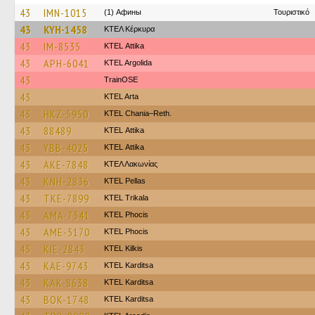
43
IMN-1015
(1) Афины
Τουριστικό
43
KYH-1458
ΚΤΕΛ Κέρκυρα
43
IM-8535
KΤΕL Αttika
43
APH-6041
KTEL Argolida
43
TrainΟSE
43
KTEL Arta
43
HKZ-5950
KTEL Chania–Reth.
43
88489
KΤΕL Αttika
43
YBB-4025
KΤΕL Αttika
43
AKE-7848
ΚΤΕΛ Λακωνίας
43
KNH-2836
KTEL Pellas
43
TKE-7899
ΚΤΕL Τrikala
43
AMA-7341
ΚΤΕL Phocis
43
AME-5170
ΚΤΕL Phocis
43
KIE-2843
KTEL Kilkis
43
KAE-9743
ΚΤΕL Karditsa
43
KAK-8638
ΚΤΕL Karditsa
43
BOK-1748
ΚΤΕL Karditsa