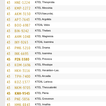
43
HNE-1224
KTEL Thesprotia
43
KMP-1272
KTEL Messinia
43
AKM-3150
ΚΤΕΛ Λακωνίας
43
APT-7643
KTEL Argolida
43
BOO-6987
KTEAL Volos
43
BIN-9242
KTEL Thebes
43
AHM-1048
ΚΤΕL Magnesia
43
INY-9265
KTEAL Ioannina
43
PMK-5210
KTEL Drama
43
INK-6695
KTEL Ioannina
43
PZK-3580
KTEL Preveza
43
KOM-1696
KTEL Rhodope
43
HKH-3116
KTEL Heraklion–Las.
43
TPH-7400
KTEL Arcadia
43
KOZ-1377
KTEAL Larissa
43
NKM-9705
KTEL Thessaloniki
43
KNH-9543
KTEL Pieria
43
PNE-5856
ΚΤΕL Grevenon
43
HMK-8843
KTEL Imathia